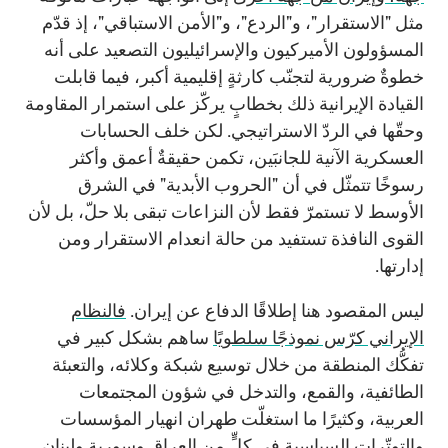
مثل "الاستقرار"، و"الردع"، و"الأمن الاستباقي"، إذ قدّم
المسؤولون الأميركيون والإسرائيليون التصعيد على أنه
خطوةٌ ضرورية لتجنّب كارثةٍ إقليمية أكبر، فيما قابلت
القيادة الإيرانية ذلك بخطابٍ يركّز على استمرار المقاومة
وحقّها في الردّ الاستراتيجي. لكن خلف الحسابات
العسكرية الآنية للجانبَين، تكمن حقيقةٌ أعمق وأكثر
رسوخًا تتمثّل في أن "الحروب الأبدية" في الشرق
الأوسط لا تستمرّ فقط لأن النزاعات تبقى بلا حلّ، بل لأن
القوى النافذة تستفيد من حالة انعدام الاستقرار ومن
إدارتها.
ليس المقصود هنا إطلاقًا الدفاع عن إيران.
فالنظام
الإيراني كرّس نموذجًا سلطويًا
ساهم بشكل كبير في
تفكُّك المنطقة من خلال توسيع شبكة وكلائه، والتعبئة
الطائفية، والقمع، والتدخل في شؤون المجتمعات
العربية، وكثيرًا ما استغلّت طهران انهيار المؤسسات
والتوتّرات السياسية في كلٍّ من العراق وسورية ولبنان