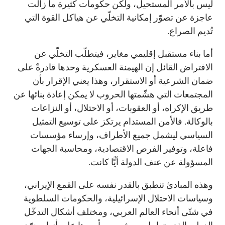
ليس بالأمر المستحيل، ولكن حكومات كثيرة ما زالت
عاجزة عن تصوّر إمكانية التخلّي عن هياكل القوة التي
تُديم الصراع.
أما بناء مستقبل إقليمي مغاير، فيتطلّب التخلّي عن
الافتراض القائل إن الهيمنة العسكرية وحدها قادرةٌ على
ضمان الشرعية أو الاستقرار، وهذا يعني الإقرار بأن
المجتمعات التي هشّمتها الحروب لا يمكن إعادة بنائها عن
طريق الإكراه، أو العقوبات، أو الاحتلال، أو النزاعات
بالوكالة. فالأمن المستدام يرتكز على توسيع التمثيل
السياسي ليشمل جميع الأطراف، وإرساء مؤسسات
فاعلة، وتوفير الفرص الاقتصادية، ومحاسبة الجهات
المسؤولة عن عنف الدولة أيًّا كانت.
وهذه المبادئ تنطبق بالقدر نفسه على القمع الإيراني،
وسياسات الاحتلال الإسرائيلية، والحكومات السلطوية
في شتّى أنحاء العالم العربي، ومختلف أشكال التدخّل