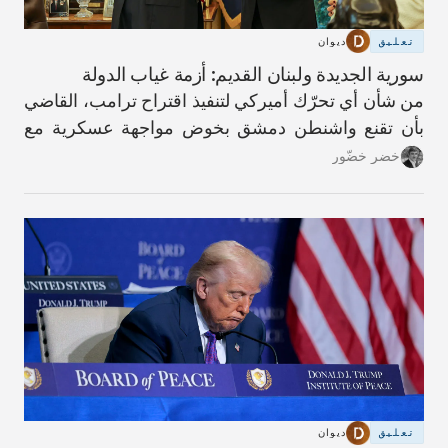
تعليق
ديوان
سورية الجديدة ولبنان القديم: أزمة غياب الدولة
من شأن أي تحرّك أميركي لتنفيذ اقتراح ترامب، القاضي
بأن تقنع واشنطن دمشق بخوض مواجهة عسكرية مع
حزب الله، أن يؤدّي إلى عواقب كارثية.
خضر خضّور
تعليق
ديوان