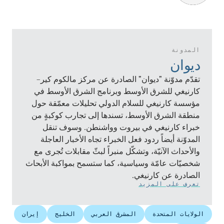
المدونة
ديوان
تقدّم مدوّنة "ديوان" الصادرة عن مركز مالكوم كير–
كارنيغي للشرق الأوسط وبرنامج الشرق الأوسط في
مؤسسة كارنيغي للسلام الدولي تحليلات معمّقة حول
منطقة الشرق الأوسط، تسندها إلى تجارب كوكبةٍ من
خبراء كارنيغي في بيروت وواشنطن. وسوف تنقل
المدوّنة أيضاً ردود فعل الخبراء تجاه الأخبار العاجلة
والأحداث الآنيّة، وتشكّل منبراً لبثّ مقابلات تُجرى مع
شخصيّات عامّة وسياسية، كما ستسمح بمواكبة الأبحاث
الصادرة عن كارنيغي.
تعرف على المزيد
الولايات المتحدة
المشرق العربي
الخليج
إيران