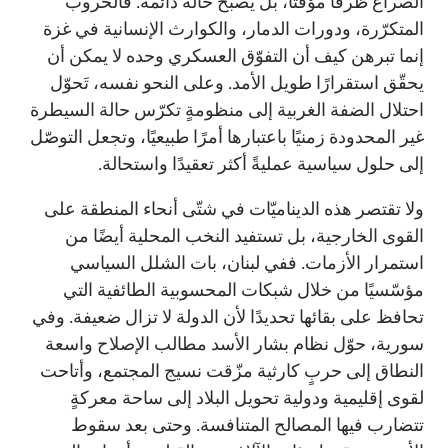
الصراع ظرفًا مؤقّتًا، بل يصبح حالةً دائمة. فالحروب
المتكرّرة، ودورات الدمار، والكوارث الإنسانية في غزة
إنما تبرهن كيف أن التفوّق العسكري وحده لا يمكن أن
يحقّق استقرارًا طويل الأمد. وعلى النحو نفسه، تَحوّل
احتلال الضفة الغربية إلى منظومةٍ تكرّس حالة السيطرة
غير المحدودة زمنيًا باعتبارها أمرًا طبيعيًا، وتجعل التوصّل
إلى حلول سياسية عمليةً أكثر تعقيدًا واستحالة.
ولا تقتصر هذه الديناميّات في شتّى أنحاء المنطقة على
القوى الخارجية، بل تستفيد النخب المحلية أيضًا من
استمرار الأزمات. ففي لبنان، بات الشلل السياسي
مؤسّسيًا من خلال شبكات المحسوبية الطائفية التي
تحافظ على بقائها تحديدًا لأن الدولة لا تزال ضعيفة. وفي
سورية، حوّل نظام بشار الأسد مطالب الإصلاح واسعة
النطاق إلى حربٍ كارثية مزّقت نسيج المجتمع، وأتاحت
لقوى إقليمية ودولية تحويل البلاد إلى ساحة معركةٍ
تتضارب فيها المصالح المتنافسة. وحتى بعد سقوط