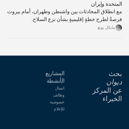
المتحدة وإيران
مع انطلاق المحادثات بين واشنطن وطهران، أمام بيروت
فرصةٌ لطرح خطةٍ إقليميةٍ بشأن نزع السلاح.
مايكل يونغ
بحث
المشاريع
الأنشطة
ديوان
اتصال
عن المركز
وظائف
الخبراء
خصوصية
للإعلام