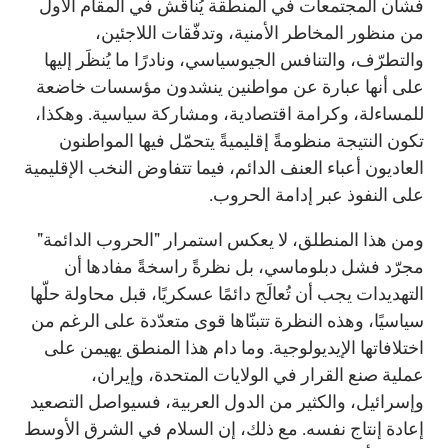
فشأن المجتمعات في المنطقة يُناقَش في المقام الأول
من منظور المخاطر الأمنية، وتدفّقات اللاجئين،
والتطرّف، والتنافس الجيوسياسي، ونادرًا ما يُنظَر إليها
على أنها عبارة عن مواطنين ينشدون مؤسسات خاضعة
للمساءلة، وكرامة اقتصادية، ومشاركة سياسية. وهكذا،
تكون النتيجة منظومةً إقليميةً يتحمّل فيها المواطنون
العاديون أعباء العنف الدائم، فيما تتفاوض النخب الإقليمية
على النفوذ عبر إدامة الحروب.
ومن هذا المنطلق، لا يعكس استمرار "الحروب الدائمة"
مجرّد فشل دبلوماسي، بل نظرةً راسخةً مفادها أن
التهديدات يجب أن تُعالَج دائمًا عسكريًا، قبل محاولة حلّها
سياسيًا، وهذه النظرة تتبنّاها قوى متعدّدة على الرغم من
اختلافاتها الإيديولوجية. وما دام هذا المنطق يهيمن على
عملية صنع القرار في الولايات المتحدة، وإيران،
وإسرائيل، والكثير من الدول العربية، فسيواصل التصعيد
إعادة إنتاج نفسه. مع ذلك، إن السلام في الشرق الأوسط