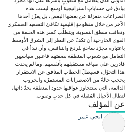
الدولي الذي يتعامل مع شعوبٍ بأسرها على أنها مجرّد
بيادق في حساباتٍ استراتيجية أوسع. ليست هذه
الصراعات منعزلة عن بعضها البعض، بل يعزّز أحدها
الآخر من خلال منظومةٍ إقليمية تكافئ التصعيد العسكري
وتعاقب منطق التسوية. ويتطلّب كسر هذه الحلقة من
القوى الخارجية أن تكفّ عن النظر إلى الشرق الأوسط
باعتباره مجرّد ساحةٍ للردع والتنافس، وأن تبدأ في
التعامل مع شعوب المنطقة بصفتهم فاعلين سياسيين
قادرين على صياغة مستقبلهم بأنفسهم. وما لم يحدث
هذا التحوّل، فسيظلّ الخطاب المنافق عن الاستقرار
يحجب حالةً من الاضطرابات المستمرّة والحروب
الدائمة، التي ستتجاوز عواقبها حدود المنطقة بحدّ ذاتها،
لتطال الأجيال المُقبلة في كل حدبٍ وصوب.
عن المؤلف
انجي عمر