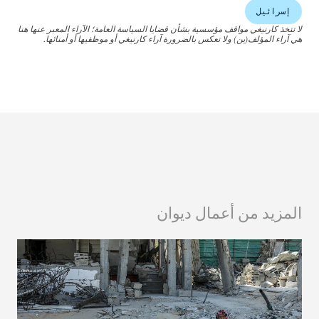
إسرائيل
لا تتخذ كارنيغي مواقف مؤسسية بشأن قضايا السياسة العامة؛ الآراء المعبر عنها هنا
هي آراء المؤلف(ين) ولا تعكس بالضرورة آراء كارنيغي أو موظفيها أو أمنائها.
المزيد من أعمال ديوان