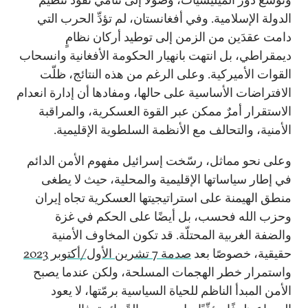
الدولة الإسلامية. وفي أفغانستان، لم تؤدِّ الحرب التي
دامت عقدَين من الزمن إلى توطيد أركان نظامٍ
ديمقراطي، بل انتهت بانهيار الحكومة الأفغانية وانسحاب
القوات الأميركية. وعلى الرغم من هذه النتائج، ظلّت
الافتراضات الأساسية على حالها، ومفادها أن إدارة انعدام
الاستقرار أمرٌ ممكن عبر القوة العسكرية، والمراقبة
الأمنية، والتحالف مع الأنظمة السلطوية الإقليمية.
وعلى نحو مماثل، رسّخت إسرائيل مفهوم الأمن الدائم
في إطار سياساتها الإقليمية والمحلية، حيث لا يطغى
منطق الهيمنة على استراتيجيتها العسكرية تجاه إيران
وحزب الله فحسب، بل أيضًا على الحكم في غزة
والضفة الغربية المحتلّة. قد تكون المخاوف الأمنية
حقيقية، خصوصًا بعد
صدمة 7 تشرين الأول/أكتوبر 2023
واستمرار خطر الهجمات المسلحة، ولكن عندما يصبح
الأمن المبدأ الناظم للحياة السياسية برمّتها، لا يعود