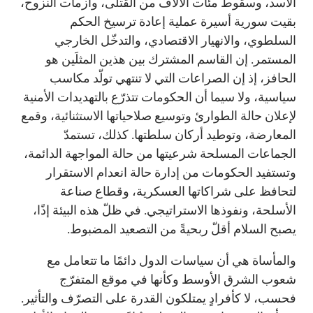
الأسد، وسقوط مئات الآلاف من القتلى، وأزمات النزوح،
بقيت سورية أسيرة عملية إعادة ترسيخ الحكم
السلطوي، والانهيار الاقتصادي، والتدخّل الخارجي
المستمر. إن القاسم المشترك بين هذين المثلَين هو
الحافز، إذ إن الصراعات التي لا تنتهي تولّد مكاسب
سياسية، ولا سيما أن الحكومات تتذرّع بالتهديدات الأمنية
لإعلان حالة الطوارئ وتوسيع صلاحياتها الاستثنائية، وقمع
المعارضة، وتوطيد أركان سلطتها. كذلك، تستمدّ
الجماعات المسلحة شرعيتها من حالة المواجهة الدائمة،
وتستفيد الحكومات من إدارة حالة انعدام الاستقرار
لتحافظ على شراكاتها العسكرية، وقطاع صناعة
الأسلحة، ونفوذها الاستراتيجي. في ظلّ هذه البيئة إذًا،
يصبح السلام أقلّ ربحيةً من التصعيد المضبوط.
والمأساة هي أن سياسات الدول دائمًا ما تتعامل مع
شعوب الشرق الأوسط وكأنها في موقع المتفرّج
فحسب، لا كأفرادٍ يمتلكون القدرة على التصرّف والتأثير.