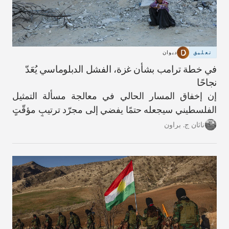
تعليق
ديوان
في خطة ترامب بشأن غزة، الفشل الدبلوماسي يُعَدّ
نجاحًا
إن إخفاق المسار الحالي في معالجة مسألة التمثيل
الفلسطيني سيجعله حتمًا يفضي إلى مجرّد ترتيبٍ مؤقّتٍ
آخر.
ناثان ج. براون