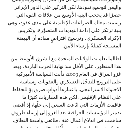
واليمن لتوسيع نفوذها. لكن التركيز على الدور الإيراني
حصرًا قد يحجب البنية الأوسع من علاقات القوة التي
رسمت معالم الصراعات الإقليمية على مدى عقود، وهي
بنية ترتكز على إدامة التهديدات المتصوَّرة، وتكريس
الإكراه العسكري، وترسيخ افتراضٍ مفاده أن الهيمنة
المسلحة كفيلةٌ بإرساء الأمن.
لطالما تعاملت الولايات المتحدة مع الشرق الأوسط من
هذا المنظور، على الأقل منذ نهاية الحرب الباردة، وبعد
غزو العراق في العام 2003، دأبت السياسة الأميركية
على الترويج للتدخّل العسكري والعقوبات وسياسة
الاحتواء الاستراتيجي، باعتبارها أدواتٍ ضروريةٍ للحفاظ
على النظام الإقليمي. لكن هذه المقاربات كثيرًا ما
فاقمت الأزمات التي ادّعت السعي إلى حلّها، إذ أفضى
تدمير المؤسسات العراقية بعد الغزو إلى إرساء ظروفٍ
ساهمت في اندلاع أعمال عنف طائفي واسعة النطاق،
وتوسّع دور الميليشيات، وصولًا إلى تنامي نفوذ تنظيم