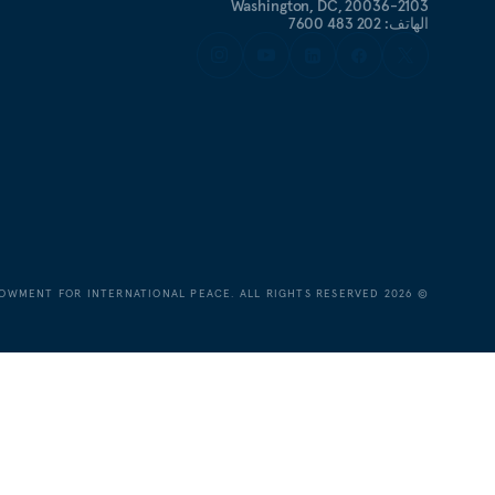
Washington, DC, 20036-2103
الهاتف: 202 483 7600
OWMENT FOR INTERNATIONAL PEACE. ALL RIGHTS RESERVED.
2026
©