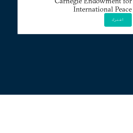
Carnegie Endowment for
International Peace
اشترك