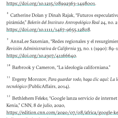
https://doi.org/10.1215/08992363-1498001
.
8
Catherine Dolan y Dinah Rajak, “Futuros especulativo
pirámide,”
Boletín del Instituto Antropológico Real
24, no. 2
https://doi.org/10.1111/1467-9655.12808
.
9
AnnaLee Saxenian, “Redes regionales y el resurgimient
Revisión Administrativa de California
33, no. 1 (1990): 89–1
https://doi.org/10.2307/41166640
.
10
Barbrook y Cameron, “La ideología californiana.”
11
Evgeny Morozov,
Para guardar todo, haga clic aquí: La 
tecnológico
(PublicAffairs, 2014).
12
Bethlehem Feleke, “Google lanza servicio de internet
Kenia,” CNN, 8 de julio, 2020,
https://edition.cnn.com/2020/07/08/africa/google-k