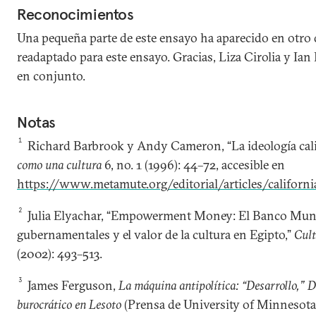
Reconocimientos
Una pequeña parte de este ensayo ha aparecido en otro
readaptado para este ensayo. Gracias, Liza Cirolia y Ian 
en conjunto.
Notas
1
Richard Barbrook y Andy Cameron, “La ideología cal
como una cultura
6, no. 1 (1996): 44–72, accesible en
https://www.metamute.org/editorial/articles/californi
2
Julia Elyachar, “Empowerment Money: El Banco Mund
gubernamentales y el valor de la cultura en Egipto,”
Cult
(2002): 493–513.
3
James Ferguson,
La máquina antipolítica: “Desarrollo,” D
burocrático en Lesoto
(Prensa de University of Minnesota,