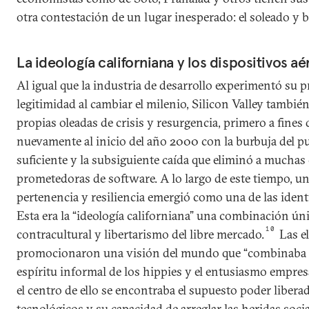
otra contestación de un lugar inesperado: el soleado y bu
La ideología californiana y los dispositivos a
Al igual que la industria de desarrollo experimentó su pr
legitimidad al cambiar el milenio, Silicon Valley tambié
propias oleadas de crisis y resurgencia, primero a fines 
nuevamente al inicio del año 2000 con la burbuja del p
suficiente y la subsiguiente caída que eliminó a mucha
prometedoras de software. A lo largo de este tiempo, un
pertenencia y resiliencia emergió como una de las identi
Esta era la “ideología californiana” una combinación ún
10
contracultural y libertarismo del libre mercado.
Las el
promocionaron una visión del mundo que “combinaba 
espíritu informal de los hippies y el entusiasmo empresa
el centro de ello se encontraba el supuesto poder libera
tecnológicos y su capacidad de arreglar las heridas soc