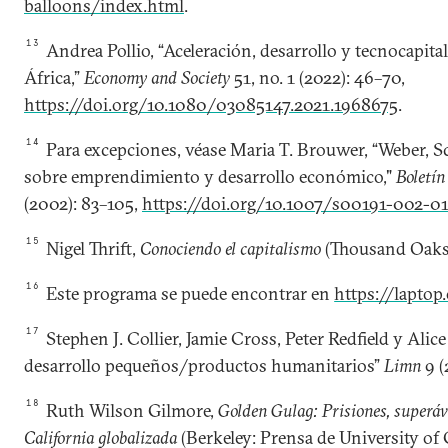
balloons/index.html
.
13
Andrea Pollio, “Aceleración, desarrollo y tecnocapit
África,”
Economy and Society
51, no. 1 (2022): 46–70,
https://doi.org/10.1080/03085147.2021.1968675
.
14
Para excepciones, véase Maria T. Brouwer, “Weber, 
sobre emprendimiento y desarrollo económico,"
Boletín
(2002): 83–105,
https://doi.org/10.1007/s00191-002-0
15
Nigel Thrift,
Conociendo el capitalismo
(Thousand Oaks
16
Este programa se puede encontrar en
https://laptop
17
Stephen J. Collier, Jamie Cross, Peter Redfield y Alice
desarrollo pequeños/productos humanitarios”
Limn
9 (
18
Ruth Wilson Gilmore,
Golden Gulag: Prisiones, superávit
California globalizada
(Berkeley: Prensa de University of 