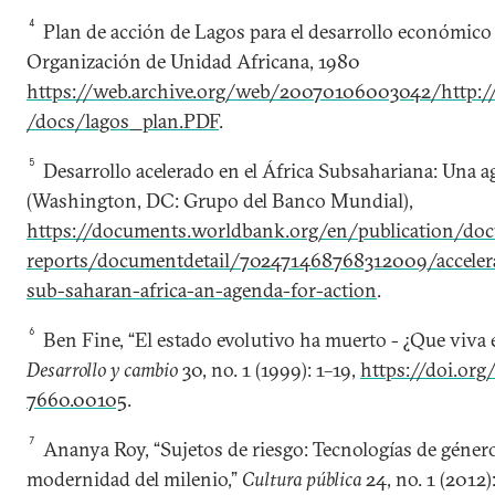
4
Plan de acción de Lagos para el desarrollo económico
Organización de Unidad Africana, 1980
https://web.archive.org/web/20070106003042/http://u
/docs/lagos_plan.PDF
.
5
Desarrollo acelerado en el África Subsahariana: Una a
(Washington, DC: Grupo del Banco Mundial),
https://documents.worldbank.org/en/publication/do
reports/documentdetail/702471468768312009/acceler
sub-saharan-africa-an-agenda-for-action
.
6
Ben Fine, “El estado evolutivo ha muerto - ¿Que viva el
Desarrollo y cambio
30, no. 1 (1999): 1–19,
https://doi.org
7660.00105
.
7
Ananya Roy, “Sujetos de riesgo: Tecnologías de género
modernidad del milenio,”
Cultura pública
24, no. 1 (2012):