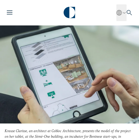
Krause Clarisse, an architect at Cobloc Architecture, presents the model of the project
on her tablet, at the Sèmè-One building, an incubator for Beninese start-ups, in