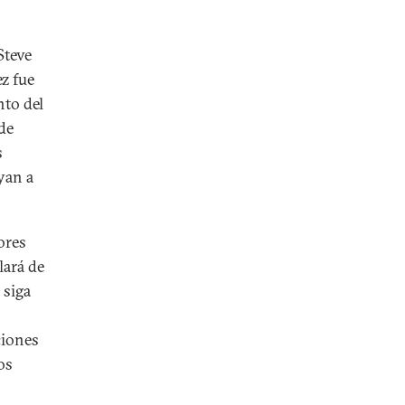
Steve
ez fue
nto del
de
s
yan a
ores
lará de
 siga
ciones
os