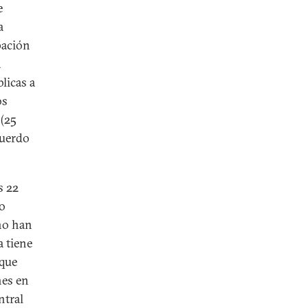
e
a
pación
a
blicas a
os
 (25
cuerdo
s 22
to
no han
a tiene
 que
nes en
ntral