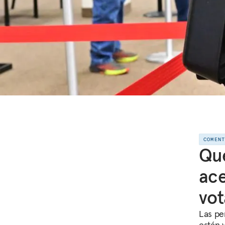
COMEN
Qué
ace
vot
Las pe
están 