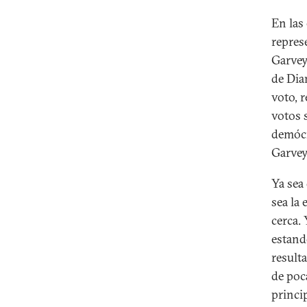
En las
repres
Garvey
de Dia
voto, 
votos 
demócr
Garvey
Ya sea
sea la 
cerca.
estand
result
de poc
princi