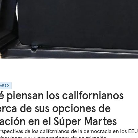
TARIO
 piensan los californianos
rca de sus opciones de
ación en el Súper Martes
rspectivas de los californianos de la democracia en los EE
vinculadas a sus percepciones de polarización.