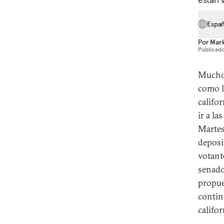
Espa
Por
Mark
Publicado
Muchos
como l
califo
ir a l
Martes
deposi
votant
senado
propue
contin
califo