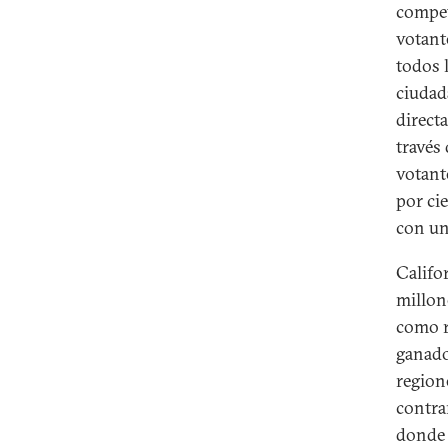
compet
votant
todos 
ciudad
directa
través
votant
por ci
con un
Califo
millon
como r
ganado
regione
contra
donde 