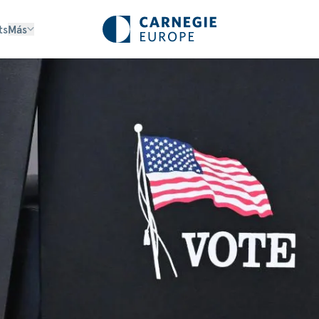
ts
Más