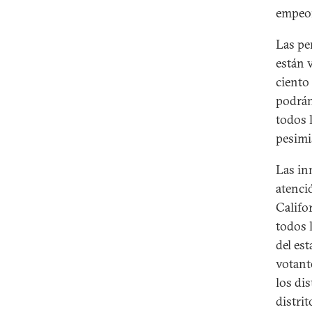
empeor
Las pe
están 
ciento
podrán
todos 
pesimi
Las in
atenci
Califo
todos 
del es
votant
los dis
distrit