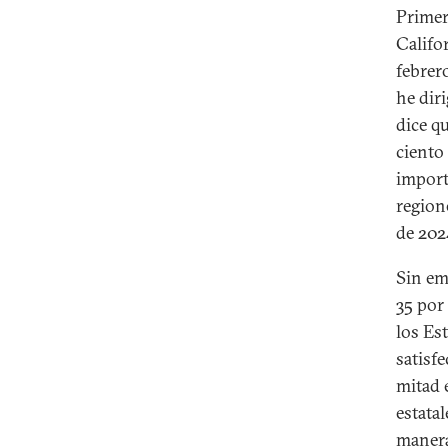
Primer
Califo
febrero
he dir
dice q
ciento
import
region
de 202
Sin em
35 por
los Es
satisf
mitad 
estata
manera