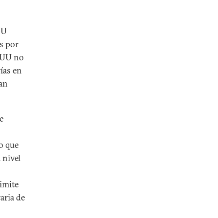
UU
is por
EEUU no
ías en
ran
e
o que
 nivel
imite
aria de