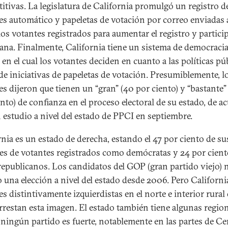
itivas. La legislatura de California promulgó un registro d
es automático y papeletas de votación por correo enviadas 
los votantes registrados para aumentar el registro y partici
ana. Finalmente, California tiene un sistema de democraci
 en el cual los votantes deciden en cuanto a las políticas pú
 de iniciativas de papeletas de votación. Presumiblemente, l
es dijeron que tienen un “gran” (40 por ciento) y “bastante”
ento) de confianza en el proceso electoral de su estado, de a
 estudio a nivel del estado de PPCI en septiembre.
rnia es un estado de derecha, estando el 47 por ciento de su
es de votantes registrados como demócratas y 24 por cien
epublicanos. Los candidatos del GOP (gran partido viejo) 
 una elección a nivel del estado desde 2006. Pero Californi
s distintivamente izquierdistas en el norte e interior rural
rrestan esta imagen. El estado también tiene algunas regio
ningún partido es fuerte, notablemente en las partes de Ce