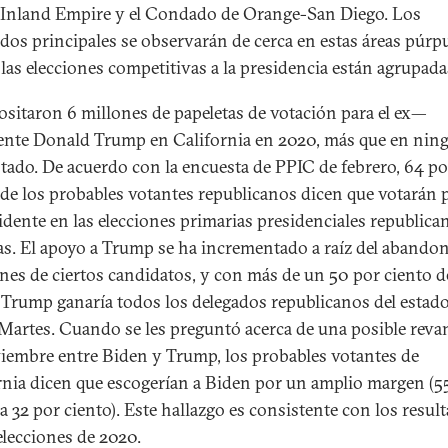
, Inland Empire y el Condado de Orange-San Diego. Los
ados principales se observarán de cerca en estas áreas púrp
las elecciones competitivas a la presidencia están agrupada
ositaron 6 millones de papeletas de votación para el ex—
ente Donald Trump en California en 2020, más que en nin
stado. De acuerdo con la encuesta de PPIC de febrero, 64 po
 de los probables votantes republicanos dicen que votarán p
idente en las elecciones primarias presidenciales republica
as. El apoyo a Trump se ha incrementado a raíz del abando
ones de ciertos candidatos, y con más de un 50 por ciento d
 Trump ganaría todos los delegados republicanos del estado
Martes. Cuando se les preguntó acerca de una posible rev
iembre entre Biden y Trump, los probables votantes de
rnia dicen que escogerían a Biden por un amplio margen (5
a 32 por ciento). Este hallazgo es consistente con los resul
elecciones de 2020.