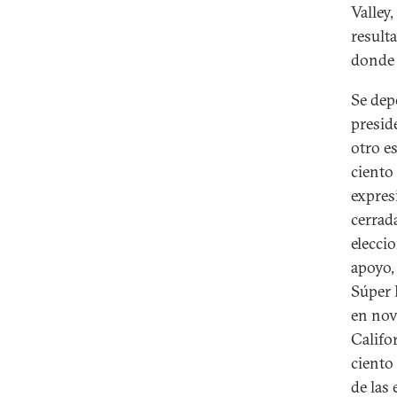
Valley
result
donde 
Se dep
presid
otro e
ciento
expres
cerrad
elecci
apoyo,
Súper 
en nov
Califo
ciento 
de las 