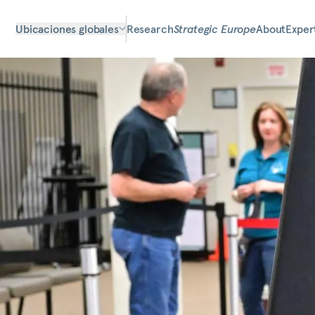
Ubicaciones globales
Research
Strategic Europe
About
Exper