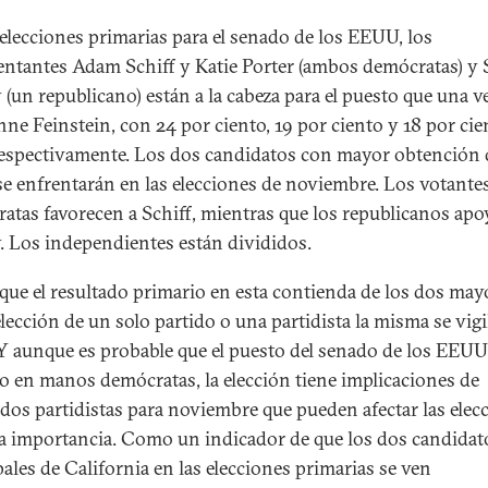
 elecciones primarias para el senado de los EEUU, los
entantes Adam Schiff y Katie Porter (ambos demócratas) y 
 (un republicano) están a la cabeza para el puesto que una v
nne Feinstein, con 24 por ciento, 19 por ciento y 18 por cie
respectivamente. Los dos candidatos con mayor obtención 
se enfrentarán en las elecciones de noviembre. Los votante
atas favorecen a Schiff, mientras que los republicanos apo
. Los independientes están divididos.
 que el resultado primario en esta contienda de los dos may
elección de un solo partido o una partidista la misma se vigi
 Y aunque es probable que el puesto del senado de los EEUU
o en manos demócratas, la elección tiene implicaciones de
ados partidistas para noviembre que pueden afectar las elec
a importancia. Como un indicador de que los dos candidat
pales de California en las elecciones primarias se ven