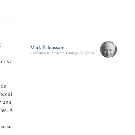
U
Mark Baldassare
Académico no residente, Carnegie California
imos a
Los
nes al
y una
les. A
marias.