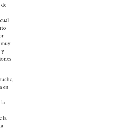
 de
e
 cual
nto
or
s muy
 y
ciones
 mucho,
a en
 la
e la
ha