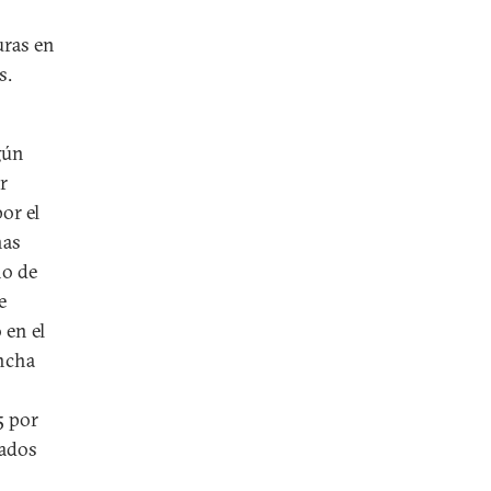
uras en
s.
gún
r
or el
nas
no de
e
 en el
ancha
5 por
tados