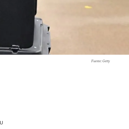
Fuente
: Getty
UU