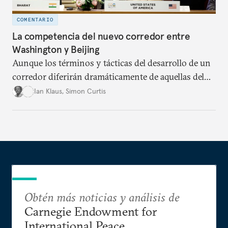
COMENTARIO
La competencia del nuevo corredor entre
Washington y Beijing
Aunque los términos y tácticas del desarrollo de un
corredor diferirán dramáticamente de aquellas del
BRI, el enfoque de los EEUU parece confirmar que
Ian Klaus
,
Simon Curtis
los corredores de infraestructura serán una
característica central de una competencia entre los
grandes poderes por la forma e imagen del orden
internacional.
Obtén más noticias y análisis de
Carnegie Endowment for
International Peace