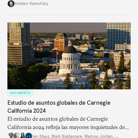
previos, para poder evitar riesgos catastróficos.
Holden Karnofsky
DOCUMENTO
Estudio de asuntos globales de Carnegie
California 2024
El estudio de asuntos globales de Carnegie
California 2024 refleja las mayores inquietudes de
los californianos respecto a los continuos
Ian Klaus
,
Mark Baldassare
,
Marissa Jordan
,
…
+
1