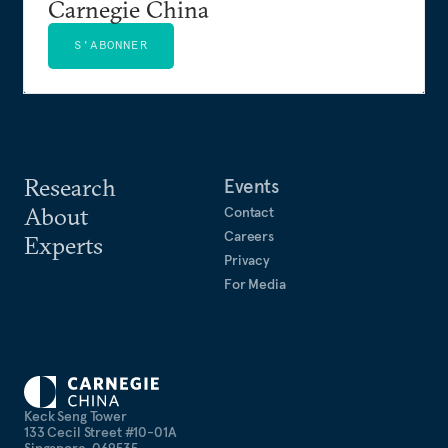
Carnegie China
S'ABONNER
Research
Events
About
Contact
Careers
Experts
Privacy
For Media
Keck Seng Tower
133 Cecil Street #10-01A