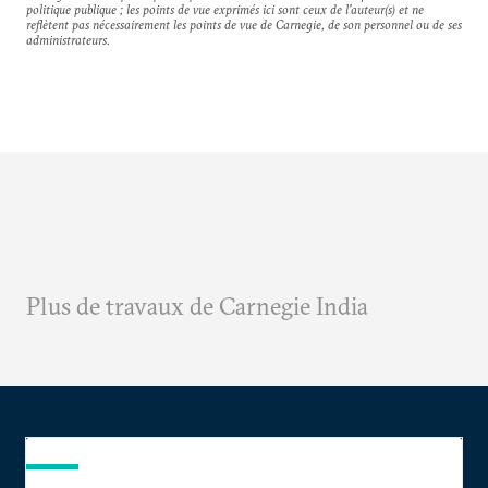
politique publique ; les points de vue exprimés ici sont ceux de l'auteur(s) et ne
reflètent pas nécessairement les points de vue de Carnegie, de son personnel ou de ses
administrateurs.
Plus de travaux de Carnegie India