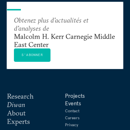
Obtenez plus d'actualités et
d'analyses de
Malcolm H. Kerr Carnegie Middle
East Center
S'ABONNER
Research
Projects
Events
Diwan
Contact
About
Careers
Experts
Privacy