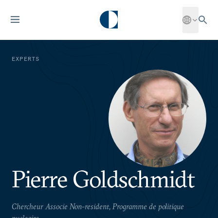
EXPERTS
Pierre Goldschmidt
Chercheur Associe Non-resident, Programme de politique
nucleaire