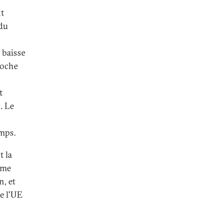
nt
 du
 baisse
roche
t
. Le
mps.
t la
ême
n, et
re l'UE