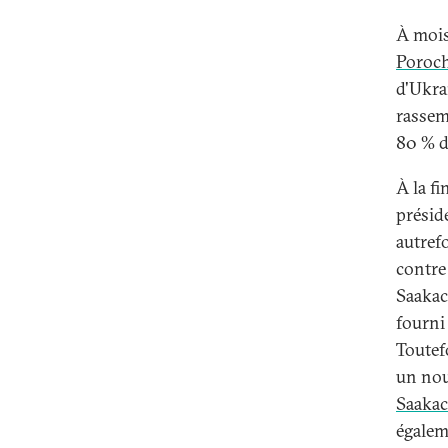
À mois
Poroc
d'Ukra
rassem
80 % d
À la fi
présid
autrefo
contre
Saakac
fourni
Toutefo
un nou
Saakac
égalem