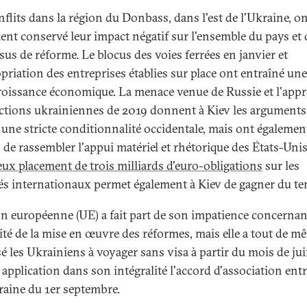
nflits dans la région du Donbass, dans l'est de l'Ukraine, o
ent conservé leur impact négatif sur l'ensemble du pays et
sus de réforme. Le blocus des voies ferrées en janvier et
opriation des entreprises établies sur place ont entraîné une
croissance économique. La menace venue de Russie et l'app
ections ukrainiennes de 2019 donnent à Kiev les arguments
 une stricte conditionnalité occidentale, mais ont égalemen
 de rassembler l'appui matériel et rhétorique des États-Unis
eux placement de trois milliards d'euro-obligations
sur les
s internationaux permet également à Kiev de gagner du te
n européenne (UE) a fait part de son impatience concernan
ité de la mise en œuvre des réformes, mais elle a tout de m
é les Ukrainiens à voyager sans visa à partir du mois de jui
 application dans son intégralité l'accord d'association ent
kraine du 1er septembre.