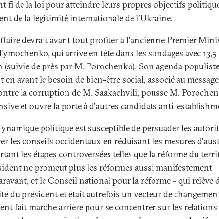
nt fi de la loi pour atteindre leurs propres objectifs politiqu
nt de la légitimité internationale de l'Ukraine.
ffaire devrait avant tout profiter à
l'ancienne Premier Mini
a Tymochenko
, qui arrive en tête dans les sondages avec 13,5
n (suivie de près par M. Porochenko). Son agenda populist
t en avant le besoin de bien-être social, associé au message
contre la corruption de M. Saakachvili, pousse M. Poroche
nsive et ouvre la porte à d'autres candidats anti-establishm
dynamique politique est susceptible de persuader les autori
rer les conseils occidentaux
en réduisant les mesures d'aust
rtant les étapes controversées telles que la
réforme du terri
sident ne promeut plus les réformes aussi manifestement
ravant, et le Conseil national pour la réforme – qui relève 
ité du président et était autrefois un vecteur de changement
ent fait marche arrière pour se
concentrer sur les relations