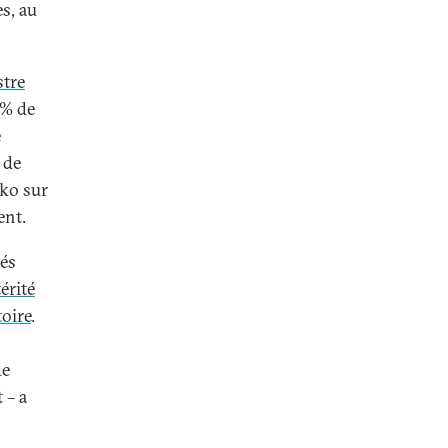
es, au
stre
 % de
e
 de
nko sur
ent.
tés
érité
toire
.
de
 – a