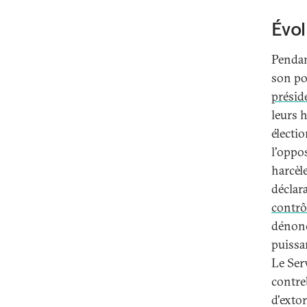
Évol
Pendan
son po
présid
leurs 
électi
l'oppo
harcèl
déclara
contrô
dénoncé
puissa
Le Ser
contre
d'exto