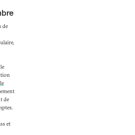
mbre
s de
ulaire,
le
ption
le
alement
nt de
mptes.
ss et