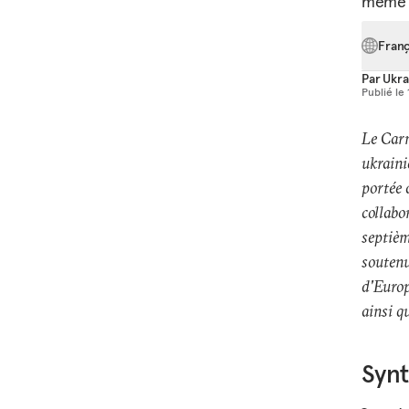
même s
Franç
Par
Ukra
Publié le
Le Carn
ukraini
portée 
collabo
septièm
soutenu
d'Europ
ainsi q
Syn