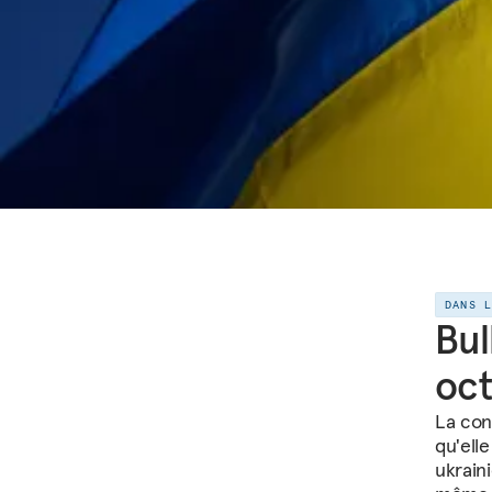
DANS 
Bul
oct
La con
qu'ell
ukrain