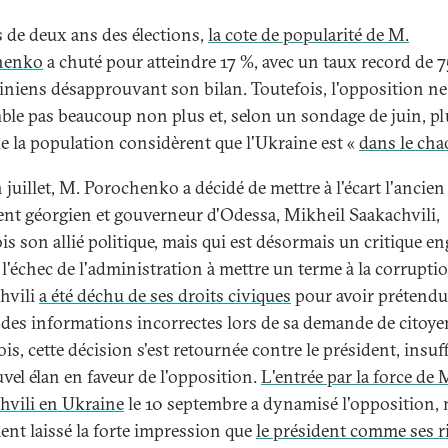
 de deux ans des élections,
la cote de popularité de M.
henko
a chuté pour atteindre 17 %, avec un taux record de 
iniens désapprouvant son bilan. Toutefois, l'opposition ne
ble pas beaucoup non plus et, selon un sondage de juin, pl
e la population considèrent que l'Ukraine est «
dans le cha
n juillet, M. Porochenko a décidé de mettre à l'écart l'ancien
ent géorgien et gouverneur d'Odessa, Mikheil Saakachvili,
is son allié politique, mais qui est désormais un critique e
 l'échec de l'administration à mettre un terme à la corrupti
hvili
a été déchu de ses droits civiques
pour avoir prétend
 des informations incorrectes lors de sa demande de citoye
is, cette décision s'est retournée contre le président, insuf
vel élan en faveur de l'opposition.
L'entrée par la force de 
hvili en Ukraine
le 10 septembre a dynamisé l'opposition, 
ent laissé la forte impression que
le président comme ses r