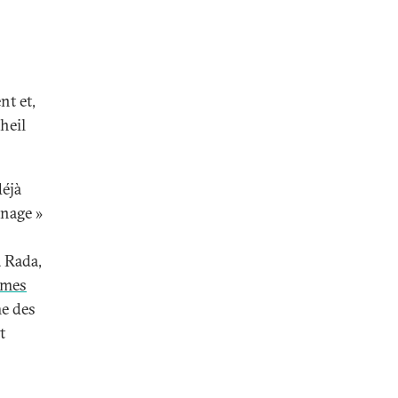
nt et,
heil
déjà
inage »
a Rada,
rmes
me des
t