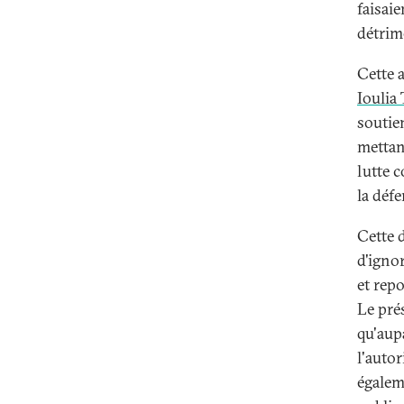
faisaie
détrime
Cette a
Iouli
soutie
mettan
lutte 
la défe
Cette 
d'igno
et repo
Le pré
qu'aupa
l'autor
égalem