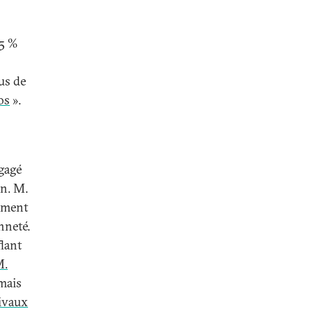
75 %
us de
os
».
ngagé
on. M.
ument
nneté.
flant
M.
mais
ivaux