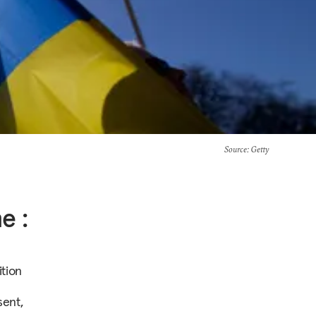
Source
: Getty
e :
ition
sent,