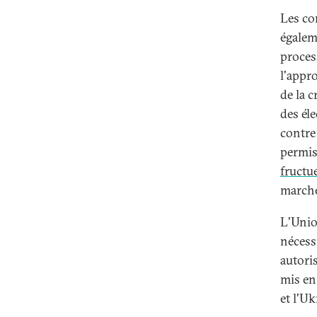
Les co
égalem
proces
l'appr
de la 
des él
contre
permis
fructu
marché
L'Unio
nécess
autoris
mis en
et l'U