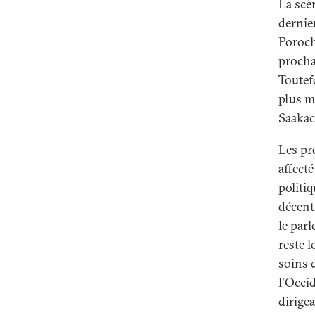
La scèn
dernier
Poroch
procha
Toutefo
plus m
Saakach
Les pr
affect
politiq
décentr
le par
reste l
soins 
l'Occi
dirigea