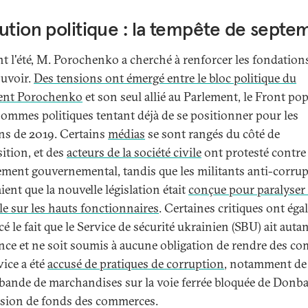
ution politique : la tempête de septe
t l'été, M. Porochenko a cherché à renforcer les fondation
uvoir.
Des tensions ont émergé entre le bloc politique du
ent Porochenko
et son seul allié au Parlement, le Front pop
hommes politiques tentant déjà de se positionner pour les
ons de 2019. Certains
médias
se sont rangés du côté de
sition, et des
acteurs de la société civile
ont protesté contre 
ement gouvernemental, tandis que les militants anti-corru
ient que la nouvelle législation était
conçue pour paralyser 
le sur les hauts fonctionnaires
. Certaines critiques ont ég
 le fait que le Service de sécurité ukrainien (SBU) ait auta
nce et ne soit soumis à aucune obligation de rendre des co
vice a été
accusé de pratiques de corruption
, notamment de
bande de marchandises sur la voie ferrée bloquée de Donba
rsion de fonds des commerces.