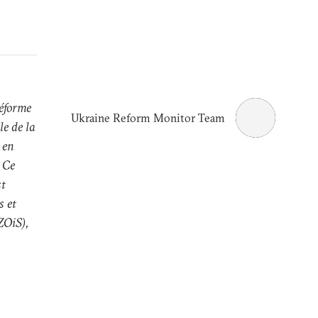
réforme
Ukraine Reform Monitor Team
le de la
 en
. Ce
st
s et
ZOiS),