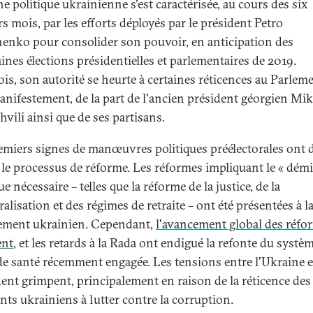
e politique ukrainienne s'est caractérisée, au cours des six
s mois, par les efforts déployés par le président Petro
enko pour consolider son pouvoir, en anticipation des
ines élections présidentielles et parlementaires de 2019.
is, son autorité se heurte à certaines réticences au Parleme
anifestement, de la part de l'ancien président géorgien Mik
vili ainsi que de ses partisans.
emiers signes de manœuvres politiques préélectorales ont 
é le processus de réforme. Les réformes impliquant le « dém
ue nécessaire – telles que la réforme de la justice, de la
alisation et des régimes de retraite – ont été présentées à l
lement ukrainien. Cependant,
l'avancement global des réfo
ent
, et les retards à la Rada ont endigué la refonte du systè
de santé récemment engagée. Les tensions entre l'Ukraine e
dent grimpent, principalement en raison de la réticence des
nts ukrainiens à lutter contre la corruption.