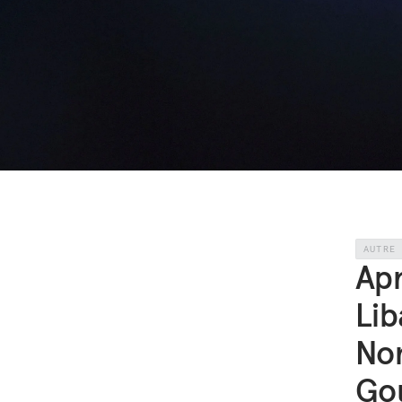
AUTRE
Apr
Lib
No
Go