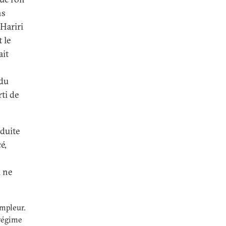
ns
 Hariri
 le
ait
s
 du
ti de
éduite
é,
l ne
ampleur.
 régime