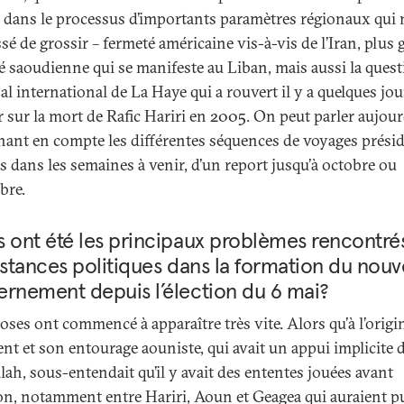
s dans le processus d’importants paramètres régionaux qui 
sé de grossir – fermeté américaine vis-à-vis de l’Iran, plus
é saoudienne qui se manifeste au Liban, mais aussi la ques
l international de La Haye qui a rouvert il y a quelques jou
r sur la mort de Rafic Hariri en 2005. On peut parler aujour
nant en compte les différentes séquences de voyages présid
s dans les semaines à venir, d’un report jusqu’à octobre ou
bre.
 ont été les principaux problèmes rencontré
nstances politiques dans la formation du nou
ernement depuis l’élection du 6 mai?
oses ont commencé à apparaître très vite. Alors qu’à l’origin
ent et son entourage aouniste, qui avait un appui implicite 
lah, sous-entendait qu’il y avait des ententes jouées avant
tion, notamment entre Hariri, Aoun et Geagea qui auraient p