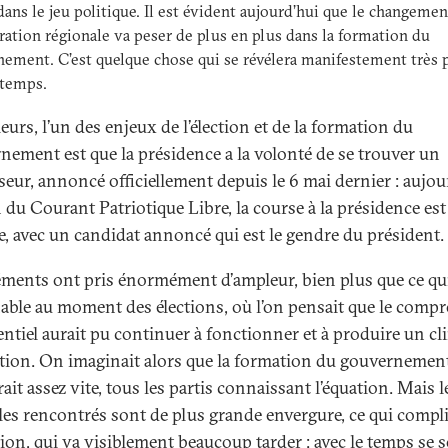
dans le jeu politique. Il est évident aujourd’hui que le changemen
ration régionale va peser de plus en plus dans la formation du
ement. C’est quelque chose qui se révélera manifestement très 
 temps.
leurs, l’un des enjeux de l’élection et de la formation du
nement est que la présidence a la volonté de se trouver un
seur, annoncé officiellement depuis le 6 mai dernier : aujou
 du Courant Patriotique Libre, la course à la présidence est
e, avec un candidat annoncé qui est le gendre du président.
éments ont pris énormément d’ampleur, bien plus que ce qui
able au moment des élections, où l’on pensait que le comp
entiel aurait pu continuer à fonctionner et à produire un cl
tation. On imaginait alors que la formation du gouvernemen
rait assez vite, tous les partis connaissant l’équation. Mais l
les rencontrés sont de plus grande envergure, ce qui compli
ion, qui va visiblement beaucoup tarder : avec le temps se 