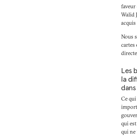
faveur
Walid 
acquis
Nous s
cartes 
direct
Les b
la di
dans
Ce qui
import
gouver
qui est
qui ne 