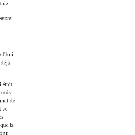
t de
patent
rd’hui,
 déjà
 était
romis
imat de
t se
es
que la
sont