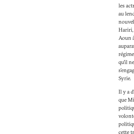
les ac
au len
nouvel
Hariri,
Aoun à
auparav
régime
qu’il n
s’engag
Syrie.
Il y a 
que Mic
politi
volont
politiq
cette t