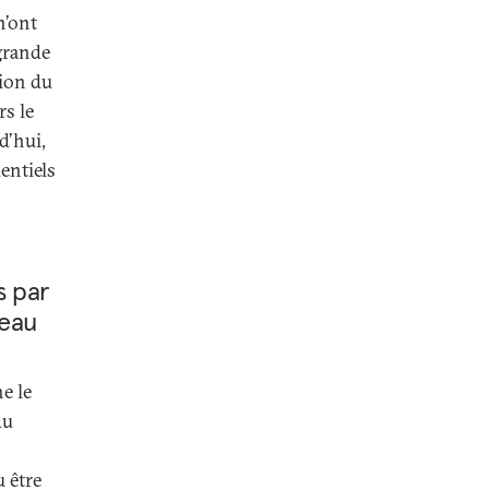
n’ont
 grande
tion du
rs le
d’hui,
entiels
s par
veau
e le
du
u être