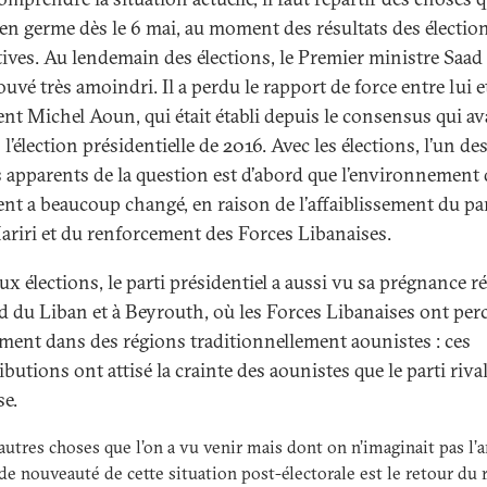
 en germe dès le 6 mai, au moment des résultats des électio
atives. Au lendemain des élections, le Premier ministre Saad
rouvé très amoindri. Il a perdu le rapport de force entre lui et
ent Michel Aoun, qui était établi depuis le consensus qui av
l’élection présidentielle de 2016. Avec les élections, l’un de
apparents de la question est d’abord que l’environnement
ent a beaucoup changé, en raison de l’affaiblissement du par
ariri et du renforcement des Forces Libanaises.
ux élections, le parti présidentiel a aussi vu sa prégnance r
d du Liban et à Beyrouth, où les Forces Libanaises ont perc
ent dans des régions traditionnellement aounistes : ces
ibutions ont attisé la crainte des aounistes que le parti riva
se.
d’autres choses que l’on a vu venir mais dont on n’imaginait pas l’
de nouveauté de cette situation post-électorale est le retour du