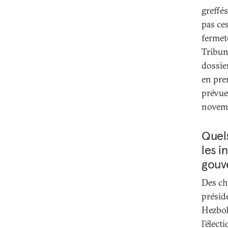
greffé
pas ces
fermet
Tribuna
dossie
en pre
prévue
novem
Quels
les i
gouv
Des ch
présid
Hezbol
l’élec