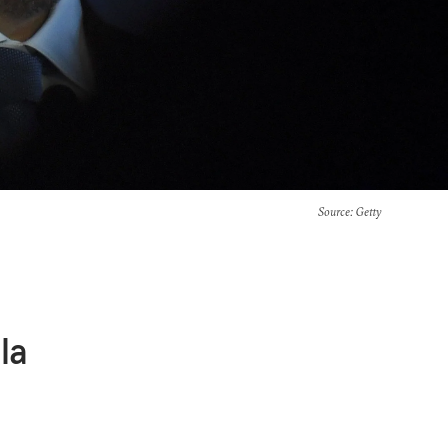
Source
: Getty
la