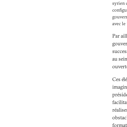
syrien 
configu
gouvern
avec le
Par ail
gouver
succes
au sein
ouvert
Ces él
imagin
présid
facili
réalise
obstac
format