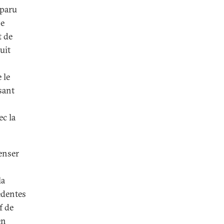
pparu
ne
t de
uit
 le
sant
ec la
penser
la
édentes
f de
en