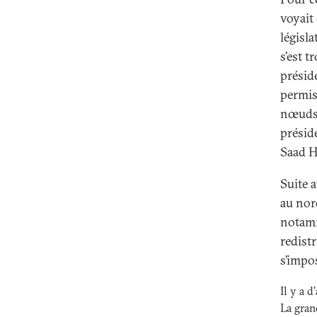
voyait
législ
s’est t
présid
permis 
nœuds 
présid
Saad H
Suite a
au nor
notamm
redistr
s’impo
Il y a 
La gran