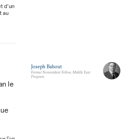
et d’un
t au
Joseph Bahout
Former Nonresident Fellow, Middle East
Program
an le
que
ue l’on