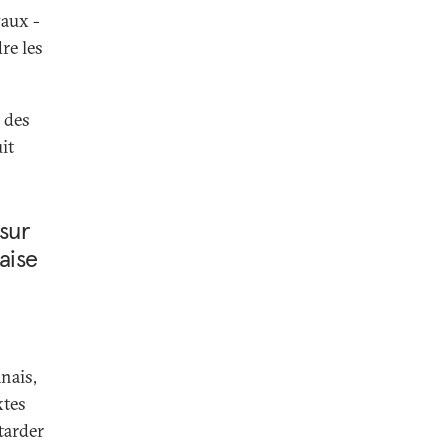
vaux -
re les
 des
it
sur
aise
nais,
xtes
tarder