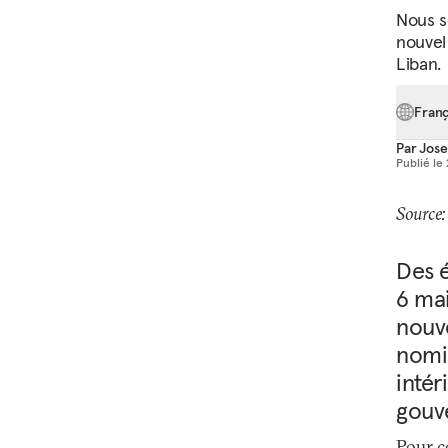
Nous s
nouvel 
Liban.
Franç
Par
Jose
Publié le
Source:
Des é
6 mai
nouv
nomin
intér
gouv
Pour co