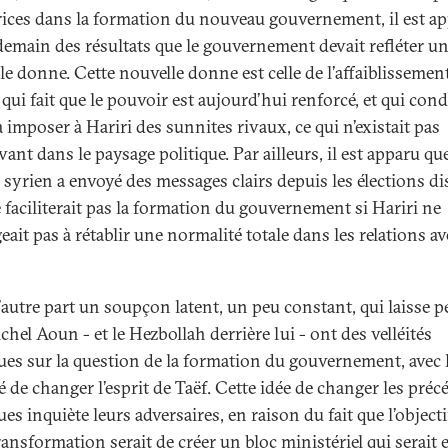
trices dans la formation du nouveau gouvernement, il est a
demain des résultats que le gouvernement devait refléter u
le donne. Cette nouvelle donne est celle de l’affaiblissemen
 qui fait que le pouvoir est aujourd’hui renforcé, et qui cond
 imposer à Hariri des sunnites rivaux, ce qui n’existait pas
ant dans le paysage politique. Par ailleurs, il est apparu que
 syrien a envoyé des messages clairs depuis les élections di
e faciliterait pas la formation du gouvernement si Hariri ne
eait pas à rétablir une normalité totale dans les relations av
d’autre part un soupçon latent, un peu constant, qui laisse 
hel Aoun - et le Hezbollah derrière lui - ont des velléités
ques sur la question de la formation du gouvernement, avec 
é de changer l’esprit de Taëf. Cette idée de changer les préc
ues inquiète leurs adversaires, en raison du fait que l’objecti
ransformation serait de créer un bloc ministériel qui serait 