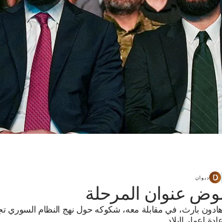
ديوان
وض عنوان المرحلة
ادون بارث، في مقابلة معه، شكوكه حول نهج النظام السوري تج
ادة إعمار البلاد.