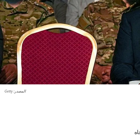
المصدر
: Getty
اه