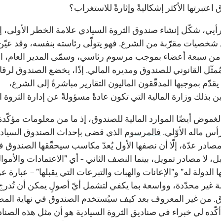
اعتبرتها الأكثر إشكاليةً وإثارةً للاستغراب؟
رأيي، شكّل إنشاء صندوق الثروة السيادي علامة الخطر الأولى، إ
شخصيات مقرّبة من الشرع. فهو يتولّى رئاسته بنفسه، وقد عيّن
من سبعة أعضاء بموجب مرسوم رئاسي، وسمّى المدير العام، ا
لمُمثّل القانوني للصندوق ومديره المالي. إذًا، يخضع الصندوق لرقاب
قدّم بموجبها المدقّقون الماليون التقارير مباشرةً إلى الشرع،
 بذلك وزارة المالية التي تكون عادةً مسؤولةً عن إدارة الثروة ا
لغموض أيضًا الموارد المالية للصندوق، إذ ما من معلومات مؤكّد
س ماله الأوّلي.
فالمرسوم
الذي قضى بإحداث الصندوق السياد
صادر عدّة، إلّا أن نصفها الأول يُعدّ مكاسب سيحقّقها الصندوق 
، لا مصادر تمويل، بينما النصف الثاني - أي "الاعتمادات والأموا
الدولة له" و"الإعانات والهبات والتبرعات التي يقبلها" – عبارة عن
غير محدّدة، وواسعة بما يكفي لتشمل أيّ أصولٍ يمكن أن تُدر
. من غير المعروف بعد كيف سيُستخدم الصندوق في نهاية الم
أكّده لي خبراء في صناديق الثروة السيادية هو أن مثل هذه الصنا