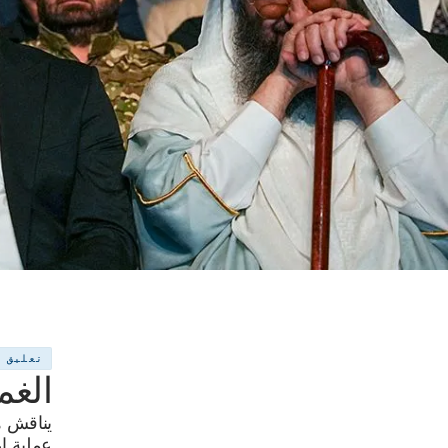
تعليق
الغم
يناقش ه
عملية إع