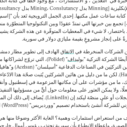
خبرة في "التعدين"، و"الاستشارات"، مع وجود خطأ في كتابة الكلم
كتابة ساعات عمل مكتبها. إحدى الجمل الترويجية تَعد بأن "[اسم
تجمع بين خبرتها التي تمتدّ عقودًا وبين التكنولوجيا المتطوّرة منذ
". باختصار، لا شيء في المعطيات المتوفّرة عن هذه الشركة يشير
رةٌ على إنجاز مشروعٍ بقيمة مليارَي دولار في سورية.
ن الشركات المنخرطة في
الاتفاق
الهادف إلى تطوير مطار دمش
يضًا الشركة التركية "
بوليداف
" (Polidef)، التي تروّج لشراكاتها 
العملاقَين التركيَين في الصناعات الدفاعية "
(Havelsan). لكن ما من دليل من هاتَين الشركتَين يُثبت صحّة هذا الادّعاء.
، ما من مؤشرات على أن مكاتبها المزعومة في إسطنبول وأنق
ًا، ولا يمكن العثور على معلومات حول أيٍّ من مسؤوليها التنفيذ
في السجلات أو على منصّة ليكند إن (LinkedIn). يُضاف إلى ذلك 
ي للشركة أُنشئ باستخدام تصميم "ووردبريس" (WordPress) الجاهز.
ف من استعراض استثمارات وهمية؟ الغاية الأكثر وضوحًا منها هي
لصورة، وإعطاء الانطباع بأن سورية تجتذب رؤوس أموال خارجي