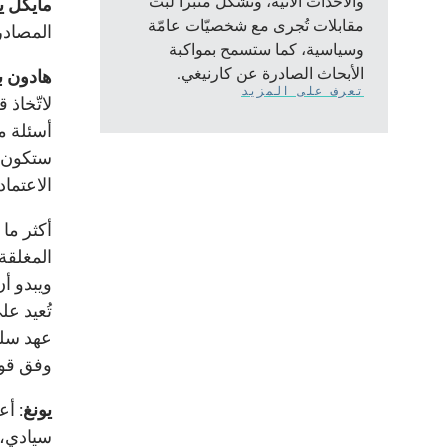
والأحداث الآنيّة، وتشكّل منبراً لبثّ
مايكل يو
مقابلات تُجرى مع شخصيّات عامّة
المصادر
وسياسية، كما ستسمح بمواكبة
الأبحاث الصادرة عن كارنيغي.
هادون ب
تعرف على المزيد
لاتّخاذ
أسئلة م
ستكون إ
الاعتما
أكثر ما 
المغلقة،
ويبدو أ
تُعيد عل
عهد سلف
وفق قوا
يونغ
: أ
سيادي، 