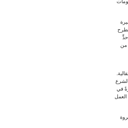
ومات
يرة
ُطرح
ٍّ
 من
الية.
الشرع
ةً في
 العمل
روة