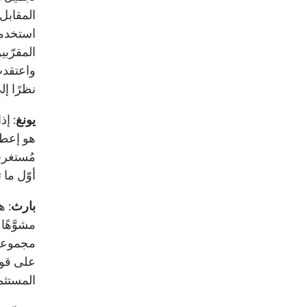
المقابل
استخدمو
المقرّب
واعتقدت
نظرًا إ
يونغ
: إ
هو إعطا
مُستغرب
أوّل ما
بارث
: ه
مشوَّهًا
مجموعة 
على قوت
المستثم