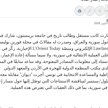
غ
ارث كاتب مستقل وطالب تاريخ في جامعة برينستون، شارك في
ول سورية والعراق، وصدرت له مقالاتٌ في مجلة فورين بوليس
وموقع Lawfare الإلكتروني ومنصّة L’Orient Today الإخبارية
لى العملية الانتقالية في سورية، ولا سيما مسألة إعادة الإعمار،
استناد إلى معلومات المصادر المفتوحة. وقد ساعد سابقًا في الم
 لدى مكتب المنظمة الدولية للهجرة في الأردن والمعهد الدولي
اطية والمساعدة الانتخابية في تونس. أجرت "ديوان" مقابلة معه
يلول/سبتمبر لمناقشة الاستنتاجات التي توصّل إليها حول مسار إع
 في سورية، بما في ذلك العقبات التي تعترض هذه العملية.