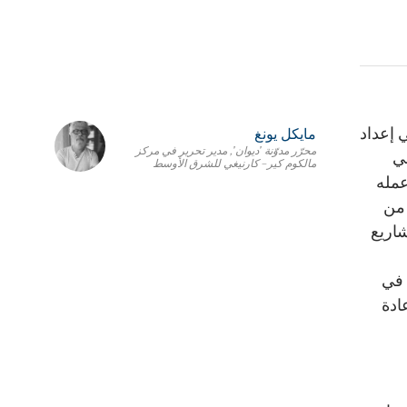
 إعداد
مايكل يونغ
محرّر مدوّنة 'ديوان', مدير تحرير في مركز
ي
مالكوم كير– كارنيغي للشرق الأوسط
. ركّز في عمله
 من
شاريع
 في
ادة