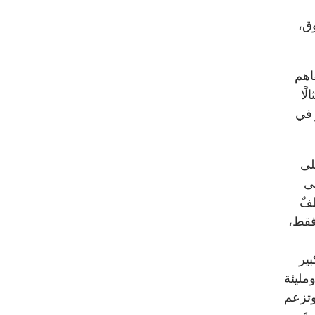
ق،
اهم
مثالًا
 في
لى
فقت على
ٌ
 بنفسها 216 ألف يورو فقط،
بير
مليئة
 وتزعم