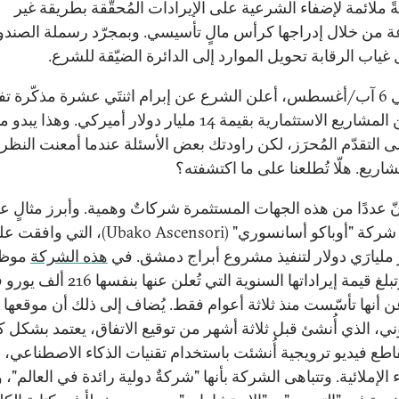
يةً ملائمة لإضفاء الشرعية على الإيرادات المُحقّقة بطريقة غير
من خلال إدراجها كرأس مالٍ تأسيسي. وبمجرّد رسملة الصندو
غياب الرقابة تحويل الموارد إلى الدائرة الضيّقة للشرع.
: في 6 آب/أغسطس، أعلن الشرع عن إبرام اثنتَي عشرة مذكّرة تف
لعددٍ من المشاريع الاستثمارية بقيمة 14 مليار دولار أميركي. وهذا يبدو 
لى التقدّم المُحرَز، لكن راودتك بعض الأسئلة عندما أمعنت النظر
اريع. هلّا تُطلعنا على ما اكتشفته؟
نّ عددًا من هذه الجهات المستثمرة شركاتٌ وهمية. وأبرز مثالٍ ع
ذلك هو شركة "أوباكو أسانسوري" (Ubako Ascensori)، التي وا
 مليارَي دولار لتنفيذ مشروع أبراج دمشق. في
هذه الشركة
موظف
واحد، وتبلغ قيمة إيراداتها السنوية التي تُعلن عنها
ن أنها تأسّست منذ ثلاثة أعوام فقط. يُضاف إلى ذلك أن موقعها
ني، الذي أُنشئ قبل ثلاثة أشهر من توقيع الاتفاق، يعتمد بشكل ك
طع فيديو ترويجية أُنشئت باستخدام تقنيات الذكاء الاصطناعي، و
 الإملائية. وتتباهى الشركة بأنها "شركةٌ دولية رائدة في العالم"،