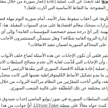
نغ:
لقد تابعتَ عن كثب عملية إعادة إعمار سورية من خلال معل
 المفتوحة. ما النقاط الأساسية التي أثارت قلقك؟
ارث
: في أعقاب سقوط بشار الأسد، أمام سورية اليوم مهلة قص
 قرارات ستحدّد معالم اقتصادها على مدى السنوات المقبلة. هنا، ت
همة: إلى أيّ درجة سيتم خصخصة المؤسسات العامة؟ وإلى أي حد
دارة الثروة العامة شفّافة؟ وهل سيتمكّن المستثمرون الأجانب
د على المحاكم السورية لضمان تنفيذ الاتفاقات؟
يثير قلقي أن تكون الإجابات عن هذه الأسئلة تُصاغ خلف الأبواب
 وأن الإجابات التي قُدِّمت لغاية الآن تخدم مصالح السلطات الانتق
ن عملية إعادة هيكلة الاقتصاد السوري التي ينفّذها الرئيس أحمد 
ى ما يبدو تشكيل الأنماط الكليبتوقراطية نفسها التي كانت متجذّر
ه، والتي أتاحت للمقرّبين من النظام مراكمة الثروات من خلال
عد مختلفة عن تلك المُطبَّقة على غالبية الشعب السوري.
علنت السلطات السورية في تموز/يوليو الماضي إحداث صندوق ث
كتبتَ حوله مقالًا على
منصّة
L’Orient Today
. أيُّ جوانب من هذا