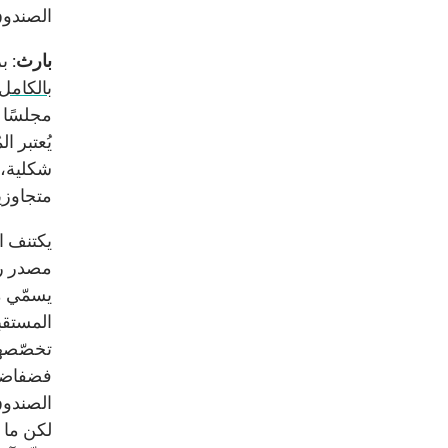
الصندوق 
بارث
: ب
بالكامل
مجلسًا 
يُعتبر ا
شكلية، ي
متجاوزين
يكتنف ا
مصدر رأ
يسمّي م
المستقبل
تخصّصها 
فضفاضة 
الصندوق
لكن ما 