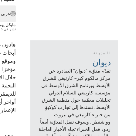
عربي
مايكل يون
نشر في
3 أكتوبر 2025
هادون ب
أبحاث ح
المدونة
ديوان
مؤخرًا ع
تقدّم مدوّنة "ديوان" الصادرة عن
خلال ال
مركز مالكوم كير– كارنيغي للشرق
البحثية
الأوسط وبرنامج الشرق الأوسط في
مؤسسة كارنيغي للسلام الدولي
للديمقر
تحليلات معمّقة حول منطقة الشرق
أواخر أ
الأوسط، تسندها إلى تجارب كوكبةٍ
الإعمار
من خبراء كارنيغي في بيروت
وواشنطن. وسوف تنقل المدوّنة أيضاً
ردود فعل الخبراء تجاه الأخبار العاجلة