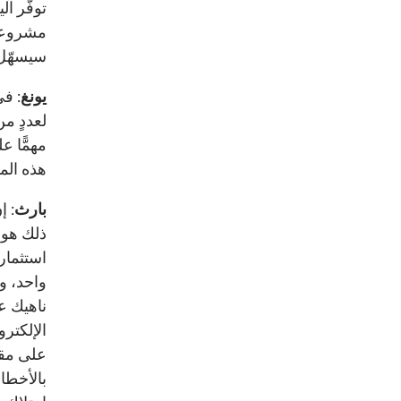
توفّر آل
مشروعة 
سيسهّل 
يونغ
مهمًّا ع
هذه المش
بارث
: إ
استثمار
ناهيك ع
الإلكترو
على مقا
بالأخطاء