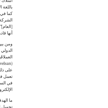
امتلاك 
كما في 
الشركة] 
[العام]
أنها قاد
ومن بي
الدولي أ
على ذلك
تعمل فعل
الإلكترون
ما الهد
تجميل ا