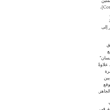
تَين
باللغة الإنكليزية [Minning بدل Mining، Conslutancy بدل Consultancy]،
 إلى
ق
مع
أسيلسان" (Acelsan) و"هافيلسان"
 علاوةً
رة
يين
أن الموقع
ة. في