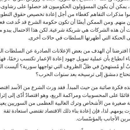
، يمكن أن يكون المسؤولون الحكوميون قد حصلوا على رشاوى، 
ا مذكرات التفاهم كغطاء من أجل إعادة تخصيص حقوق التطوير
ين منهم. ومن الممكن أيضًا أن تكون حكومة الشرع قد خُدعت فعلً
 أن هذه الشركات هي شريكة شرعية. لكن هذا الاحتمال يبدو مس
لى الحنكة التي أظهرتها السلطات في حالات أخرى.
ذا افترضنا أن الهدف من بعض الإعلانات الصادرة عن السلطات ال
ء انطباع بأن عملية تمويل جهود إعادة الإعمار تكتسب زخمًا، فه
ٌ أو مُستهجنٌ في ظلّ الظروف التي تواجهها سورية؟ أليست ال
 تحتاج دمشق إلى ترسيخه بعد سنوات الحرب؟
ذه فكرة صائبة من حيث المبدأ. فقد ورث الشرع من الأسد اقتصاد
 قائمًا على المحسوبيات ومراكمة الريع، وهو اقتصادٌ أدّى إلى إثرا
صغيرة من الأشخاص وترك الغالبية العظمى من السوريين يع
 يومهم. لذا، فإن إعادة بناء ذلك الاقتصاد تقتضي استعادة ثقة
رين الأجانب بالمؤسّسات.