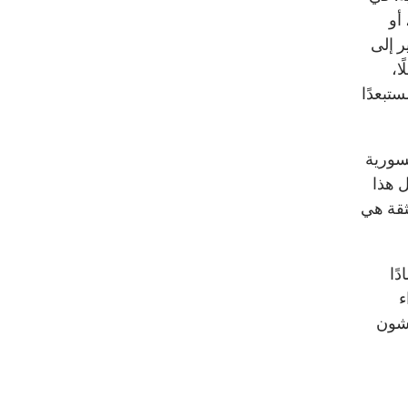
أو
 إلى
ا،
تبعدًا
سورية
ل هذا
ثقة هي
ًا
ء
يشون