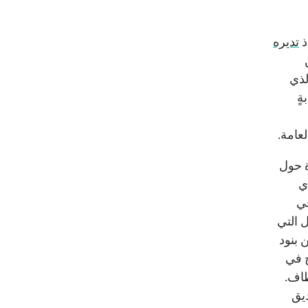
ذ
تديره
لذي
ةٍ
لعامة.
ة حول
ي
في
ل التي
 بنود
ج في
طاف.
ديق