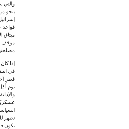
والتي لد
ينجو من
إسرائيل،
قواعد ع
ميثاق ا
موقف هذ
مصلحتها
إذا كان
في استمر
قطر آخرَ
يوم أُكل
والإدانة
عسكريًا
السياسية
تظهر لل
تكون في