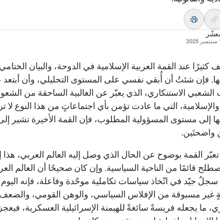
عشّر
20
 كثيرًا عند القمة العربية الإسلامية في الدوحة، والبيان الختامي
ا. فإن شئتُ أن أُبقي نفسي على المستوى التحليلي، وأن أبتعد 
الشعبي الاستنكاري، الذي يعبّر عن الغالبية الساحقة من الشع
والإسلامية، التي ما عادت تؤمن بأي اجتماعاتٍ من هذا النوع لا ت
يها إلى مستوى المسؤولية المطلوب، فإن القمة الأخيرة تشير إلى
 واضحتَين.
تعبّر القمة بوضوح عن الحال الذي وصل إليه العالم العربي، هذا إ
طلح قائمًا من الناحية السياسية. وإن كان صحيحًا أن العالم العر
سجلٌ جيّد في اتّخاذ سياسات تكاملية موحّدة وفاعلة، فإنه اليو
ةٍ غير مسبوقة من الإفلاس السياسي، والوهن القومي، والضعف
، ما يجعله فريسةً سائغةً للهيمنة الإسرائيلية العسكرية، فيعج