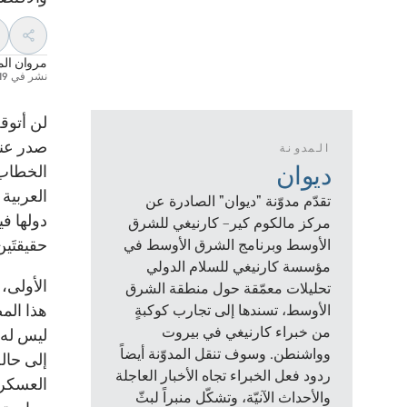
مروان الم
نشر في
19 سبتمبر 25
لن أتوقف
صدر عنه
المدونة
ديوان
الخطاب 
العربية 
تقدّم مدوّنة "ديوان" الصادرة عن
دولها ف
مركز مالكوم كير– كارنيغي للشرق
حقيقتَين
الأوسط وبرنامج الشرق الأوسط في
مؤسسة كارنيغي للسلام الدولي
الأولى، 
تحليلات معمّقة حول منطقة الشرق
هذا المص
الأوسط، تسندها إلى تجارب كوكبةٍ
من خبراء كارنيغي في بيروت
ليس له 
وواشنطن. وسوف تنقل المدوّنة أيضاً
إلى حال
ردود فعل الخبراء تجاه الأخبار العاجلة
العسكري
والأحداث الآنيّة، وتشكّل منبراً لبثّ