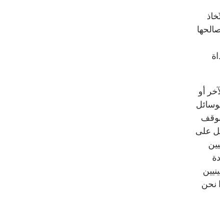
خاذ
صالحها
اة
خر أو
لوسائل
 بوقف
مل على
يين
دة
نيين
 نحن