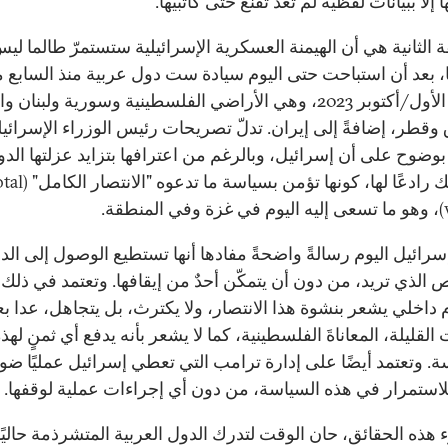
 إلا ببيانات لفظية لم تعد تقنع حتى كاتبيها.
 الثانية هي أن الهيمنة العسكرية الإسرائيلية ستستمرّ طالما ليس
ا، بعد أن استباحت حتى اليوم سيادة ست دول عربية منذ السابع 
تشرين الأول/أكتوبر 2023، وهي الأراضي الفلسطينية وسورية ولبنان 
 وقطر، إضافةً إلى إيران. تدلّ تصريحات رئيس الوزراء الإسرائي
بوضوح على أن إسرائيل، وبالرغم من اعترافها بتزايد عزلتها الدولي
تعتبر ذلك رادعًا لها، كونها تؤمن بسياسة ما تد
قة.
رائيل اليوم رسالةً واضحةً مفادها أنها تستطيع الوصول إلى الد
الذي تريد، من دون أن يتمكّن أحدٌ من إيقافها. وتعتمد في ذلك
 داخلي يشعر بنشوة هذا الانتصار، ولا يكترث، بل يتجاهل، عدا 
القليلة، المعاناةَ الفلسطينية، كما لا يشعر بأنه يدفع أي ثمنٍ لهذ
. وتعتمد أيضًا على إدارة ترامب التي تعطي إسرائيل عمليًا ضوءً
استمرار في هذه السياسة، من دون أي إجراءات عملية لوقفها.
هذه الحقائق، حان الوقت لتدرك الدول العربية المتشرذمة حاليًا