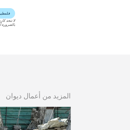
فلسطين
لا تتخذ كار
بالضرورة آر
المزيد من أعمال ديوان