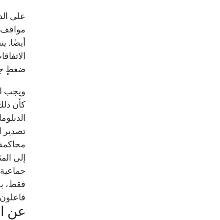
على الدو
مواقف م
أيضًا. ي
الاتفاق
ضغطٍ جاد
ويجب ال
كأن ذلك
الدبلوم
تصدير ا
محاكمة 
إلى المث
جماعية.
فقط، بل
فاعلون ع
عن ا