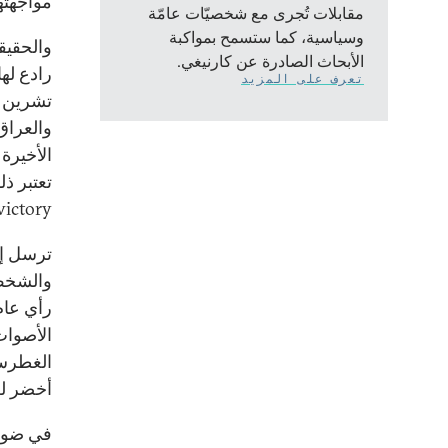
مواجهتها
مقابلات تُجرى مع شخصيّات عامّة
وسياسية، كما ستسمح بمواكبة
والحقيقة
الأبحاث الصادرة عن كارنيغي.
رادع له
تعرف على المزيد
والعراق
الأخيرة 
victory)، وهو ما تسعى إليه اليوم في غزة وفي المنط
ترسل إس
والشخص 
رأي عام
الأصوات 
الغطرسة
أخضر لل
في ضوء 