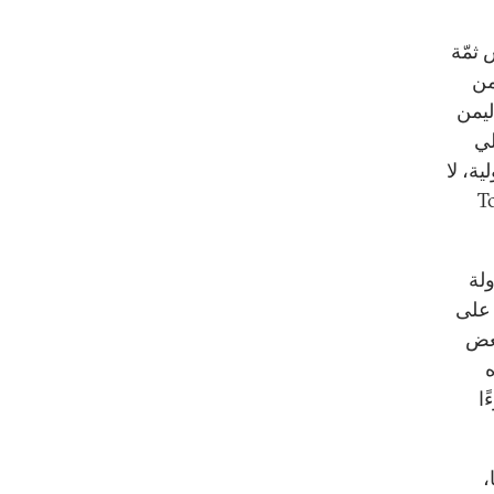
 ثمّة
من
واليمن
لي
ة، لا
عوه "الانتصار الكامل" (Total
ولة
 على
بعض
ه
ا
،