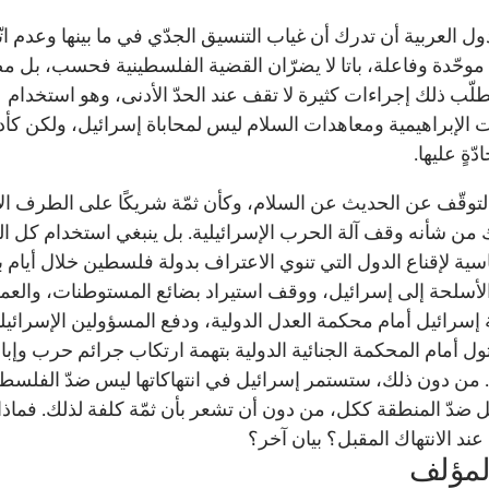
ل العربية أن تدرك أن غياب التنسيق الجدّي في ما بينها وعدم اتّ
وحّدة وفاعلة، باتا لا يضرّان القضية الفلسطينية فحسب، بل م
تطلّب ذلك إجراءات كثيرة لا تقف عند الحدّ الأدنى، وهو استخدام
ات الإبراهيمية ومعاهدات السلام ليس لمحاباة إسرائيل، ولكن كأد
ّةٍ عليها.
توقّف عن الحديث عن السلام، وكأن ثمّة شريكًا على الطرف الآ
 من شأنه وقف آلة الحرب الإسرائيلية. بل ينبغي استخدام كل ا
اسية لإقناع الدول التي تنوي الاعتراف بدولة فلسطين خلال أيام
لأسلحة إلى إسرائيل، ووقف استيراد بضائع المستوطنات، والع
إسرائيل أمام محكمة العدل الدولية، ودفع المسؤولين الإسرائيل
ول أمام المحكمة الجنائية الدولية بتهمة ارتكاب جرائم حرب وإبا
 من دون ذلك، ستستمر إسرائيل في انتهاكاتها ليس ضدّ الفلسطي
 ضدّ المنطقة ككل، من دون أن تشعر بأن ثمّة كلفة لذلك. فماذا
ند الانتهاك المقبل؟ بيان آخر؟
لمؤلف