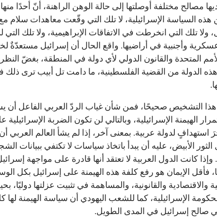
يها مصالح مختلفة أوصلتها إلى حالة الوهن الراهنة، أنّ أحدًا منها
 هذه السياسة الإسرائيلية، لا تلك التي وقّعت معاهدات سلام مع
 ولا تلك التي انخرطت في الاتفاقات الإبراهيمية، ولا تلك التي لد
سكرية وأجنبية في أراضيها. واقع الحال أن إسرائيل مستعدّةٌ ل
لأمم المتحدة والقانون الدولي لأي دولة في المنطقة، بغضّ النظر
ه الدولة من القضية الفلسطينية، ما دامت تل أبيب ترى ذلك ف
.
 هذا التشخيص صحيحًا، فمن شأن غياب الردّ العربي الفاعل أن ي
ار الهيمنة الإسرائيلية، وبالتالي لن تكون الضربة الإسرائيلية ع
 استهدافٍ لدولة عربية. بمعنى آخر، إذا لم يشأ العالم العربي أن
 الثور الأبيض، عليه أن يبدأ باتخاذ سياسات لا تكتفي ببيانات الش
. وإذا كانت الدول العربية لا تعتقد أنها قادرة على مواجهة إسرائي
، فأقل الإيمان هو رفع كلفة هذه الهيمنة على إسرائيل بكل الوس
 والاقتصادية والقانونية، والمساهمة في تثبيت عزلتها دوليًا، بح
حكومة الإسرائيلية، كما للشعب اليهودي أن سياسة الهيمنة لها كل
 صالح إسرائيل في المدى الطويل.