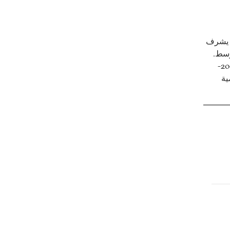
ث يشرف
وسط.
شغل منصبَي وزير الخارجية (2002-2004)، ونائب رئيس الوزراء (2004-
ية