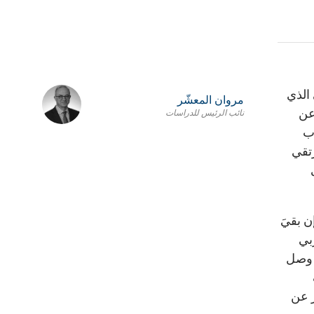
 الذي
مروان المعشّر
عن
نائب الرئيس للدراسات
وب
رتقي
ن بقيَ
بي
م وصل
ز عن