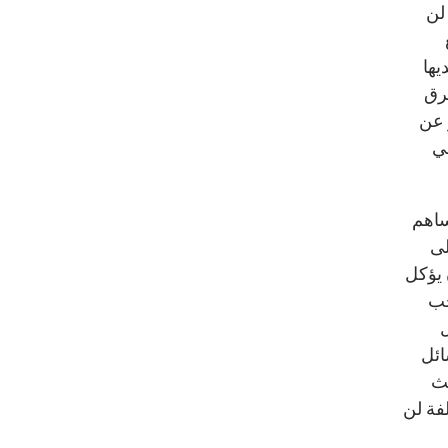
 لن
يها
خرق
 عن
ي
ساهم
لى
 يؤكل
جب
ل
ائل
يث
فة لن