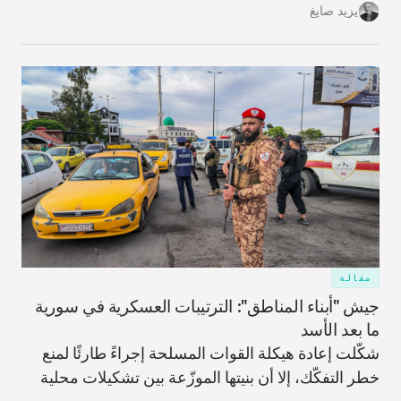
ما يحمّل البلاد تكاليف ضخمة غير قابلة للاسترداد وعوائد
يزيد صايغ
مؤجّلة، ويزيد اعتمادها على الاقتراض الخارجي.
مقالة
جيش "أبناء المناطق": الترتيبات العسكرية في سورية
ما بعد الأسد
شكّلت إعادة هيكلة القوات المسلحة إجراءً طارئًا لمنع
خطر التفكّك، إلا أن بنيتها الموزّعة بين تشكيلات محلية