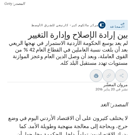
المصدر
: Getty
في
مركز مالكوم كير– كارنيغي للشرق الأوسط
الصحافة
بين إرادة الإصلاح وإدارة التغيير
لم يعد بوسع الحكومة الأردنية الاستمرار في نهجها الريعي
بعد أن بلغت نسبة العاملين في القطاع العام 42 % من
القوى العاملة، وبعد أن وصل الدين العام وعجز الموازنة
مستويات تهدد مستقبل البلد كله.
مروان المعشّر
نشر في
20 يناير 2016
المصدر: الغد
لا يختلف كثيرون على أن الاقتصاد الأردني اليوم في وضع
حرج، وبحاجة إلى معالجة منهجية وطويلة الأمد. كما
يدرك الاقتصاديون تماماً، داخل الحكومة وخارجها، أن