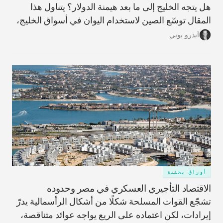
هل يتجه الخليج إلى ما بعد هيمنة الدولار؟ يتناول هذا
المقال توسّع الصين لاستخدام اليوان في أسواق الخليج،
وما الذي يعنيه ذلك لمستقبل النظام المالي الإقليمي،
أندرو بوني
ولماذا تبدو مسألة فك الارتباط بالدولار أكثر تعقيدًا مما
توحي به العناوين.
أوراق بحثية
الاقتصاد التأجيري العسكري في مصر وحدوده
تشجّع القوات المسلحة شكلًا من أشكال الرأسمالية يدرّ
إيرادات، لكن اعتماده على الريع يواجه عوائد متناقصة،