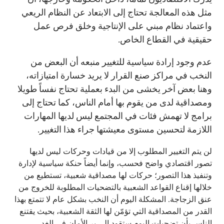
مثل هذه المعالجة تحتاج إلى الابتعاد عن النظام الريعي
واعتماد نظام مبني على الإنتاجية وخلق فرص عمل
حقيقية في القطاع الخاص.
عدم وجود إرادة سياسية للتغيير منبعه أن البعض من
النخب في مراكز صنع القرار لا يريد خسارة امتيازاته،
وهنا بعض آخر يخشى من البدء بعملية تحتاج نفساً طويلا
ومصداقية لدى من يقوم بها أمام الناس، كما تحتاج إلى
برامج لا تهمش فئات في المجتمع ليس لديها المهارات
اللازمة لتحسين مستوى معيشتها جراء هذا التغيير.
لن يتم التغيير المطلوب إلا من قيادات وحركات ليس لديها
تصور اقتصادي واضح فحسب، وإنما أيضاً حنكة سياسية لإدارة
وتنفيذ هذا التصور؛ حركات لها مصداقية شعبية، تستطيع من
خلالها إقناع القواعد الشعبية بالتضحيات المطلوبة للخروج من
عنق الزجاجة. المشكلة اليوم أن النخب بشكل عام لا تتمتع بهذا
القدر من المصداقية التي تؤمّن لها الثقة الشعبية، بحيث يقتنع
الناس بأن تضحيات اليوم ستقود إلى بر الأمان في الغد