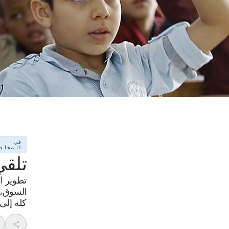
في
الصحاف
تلقي
تطوير ال
السوق، 
كله إلى 