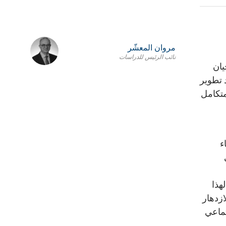
مروان المعشّر
نائب الرئيس للدراسات
يان
 تطوير
متكامل
ء
هذا
ازدهار
تماعي