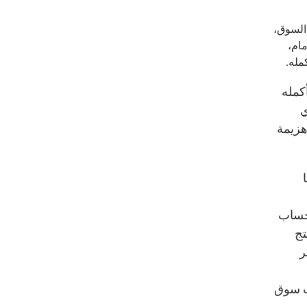
 السوق،
مام،
مله.
كمله
ي
 هزيمة
حساب
تج
ر
ات سوق