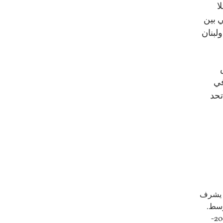
ا
 بين
لبنان
في
تحد
ث يشرف
وسط.
شغل منصبَي وزير الخارجية (2002-2004)، ونائب رئيس الوزراء (2004-