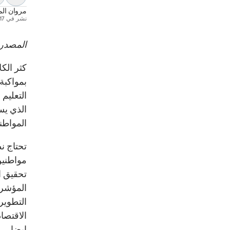
مروان الم
نشر في
17 أكتوبر 018
المصدر:
كثر الك
بمواكبة
التعليم
الذي يس
المواطن
تحتاج نظ
مواطنين
تحقيق ال
المؤشرا
التطوير
الاقتصا
ايضا.