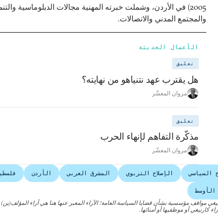
2005) في الأردن، وشملت خبرته المهنية مجالات الدبلوماسية والتنم
والمجتمع المدني والاتصالات.
الأعمال الحديثة
تعليق
هل يقترب عهد نتنياهو من نهايته؟
مروان المعشّر
تعليق
مذكّرة التفاهم لإنهاء الحرب
مروان المعشّر
ح السياسي
الإصلاح التربوي
المشرق العربي
الأردن
فلسطي
الأوسط
نيغي مواقف مؤسسية بشأن قضايا السياسة العامة؛ الآراء المعبر عنها هنا هي آراء المؤلف(ين)
اء كارنيغي أو موظفيها أو أمنائها.