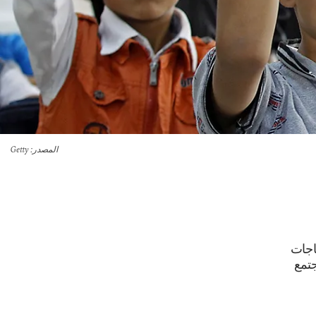
المصدر
: Getty
ياجات
جتمع