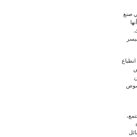
في صنع
نها
.
ميسر
انطباع
س
ن
نصوص
تمع،
ائل