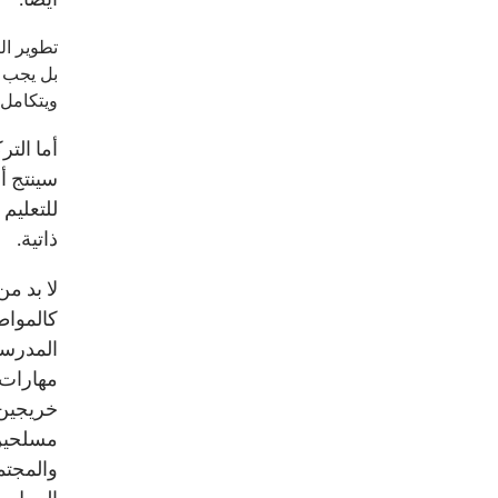
تطوير ال
بل يجب أ
ويتكامل 
أما الت
سينتج أج
للتعليم 
ذاتية.
لا بد م
كالمواط
المدرسي
مهارات ا
خريجين 
مسلحين 
والمجتمع