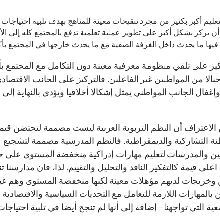
تعليم أكبر بكثير من مجرد تنقيحات معينة للمناهج بهدف تلبية احتياجات
ن يركز بشكل أكبر على تطوير عملية تعلمية تدفع بالمجتمع كله إلى الأ
فيها ما يحدث داخل الغرفة الصفية مع ما يحدث خارجها في المجتمع بأك
ركيز على تلقي منظومة معرفية معينة دون التكامل مع المجتمع بأ
يالا من المواطنين غير الفاعلين. فالتركيز على الجانب الاقتصاد
وإغفال الجانب المواطني يمثل إشكالا أخلاقيا ويؤدي بالنهاية إلى
ن الاعتراف أن النظم التربوية العربية ليست مصممة لتحتضن قيما
نة التشاركية والديمقراطية. فالنظم المدرسية مصممة لتشجيع
ن والمدرسات لتعليم مهارات إدراكية منخفضة المستوى على 
على قيمة كالتفكير الناقد والتحليل والتقييم. لذا، فان مدارسنا تن
وخريجات لديهم مؤهلات معينة لكنها منخفضة المستوى وهم غي
بالمهارات اللازمة للتعامل مع التحديات السياسية والاقتصادية
ية التي تواجهنا - إضافة إلى أنها لم تنجح أيضا في تلبية احتياج