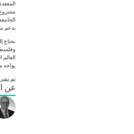
المعقدة
مشروع "
الجامعة
بدعم من
نحتاج إ
وفلسطين
العالم ا
يواجه م
تم نشر 
عن ا