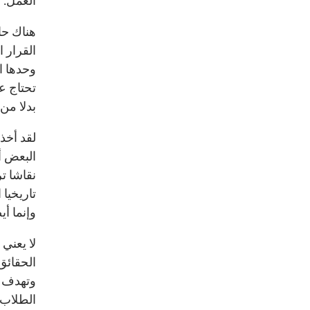
العمل.
هناك حا
القرار ا
وحدها ال
تحتاج ع
بدلا من 
لقد أخذ
البعض أ
نقاشا تر
تاريخيا
وإنما أي
لا يعني
الحقائق
وتهدف إ
الطلاب 