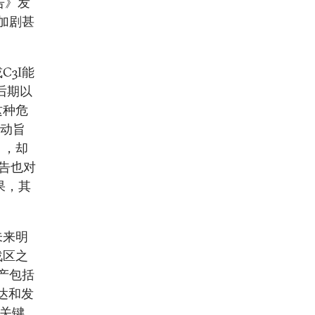
告》发
加剧甚
3I能
后期以
这种危
行动旨
），却
告也对
果，其
未来明
战区之
产包括
达和发
的关键