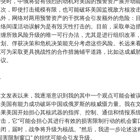
冲突时，中俄将会有强烈的动机对美国的预警资产展开动
其次，即使打击规模有限，也可能破坏美国监视敌方核攻
此外，网络对两用预警资产的干扰将会引发额外的危险：
网络间谍活动误解为是有毁灭性打击的。目前，采取单边
交缠所致风险升级的唯一可行办法，尤其是进行组织改革
计划、俘获决策和危机决策能充分考虑这些风险。长远来
施可为采取更具挑战性的合作措施铺平道路，比如达成威
协议。
言
本文发表以来，我逐渐意识到我的其中一个观点可能会被
示美国有能力成功破坏中国或俄罗斯的核威慑力量。我在
如果美国开始担心其核武器的指挥、控制、通信和情报系
攻击，它“可能会担心其进行有效的损害限制行动的机会窗
关闭，届时，战争将升级为核战。”然后，我进一步论述这
损害限制窗口” 的担忧可能会引发升级。