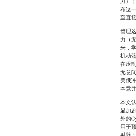
力）
布这一
至直
管理这
力（无
来，
机动
在压
无意间
美俄
本意
本文
显加
外的C
用于预
射器