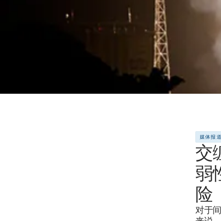
媒体报
交
弱
险
对于
来说