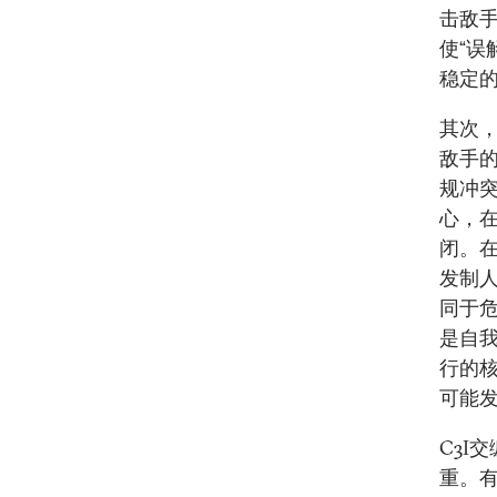
击敌
使“误
稳定
其次，
敌手
规冲
心，
闭。在
发制人
同于
是自我
行的
可能
C3I
重。