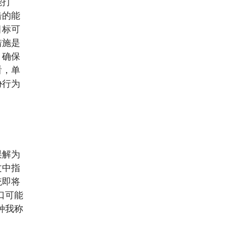
能打
击的能
目标可
措施是
，确保
看，单
胁行为
误解为
文中指
统即将
口可能
种我称