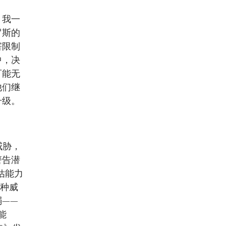
，我一
罗斯的
害限制
中，决
可能无
他们继
升级。
威胁，
警告潜
估能力
种威
弱——
能