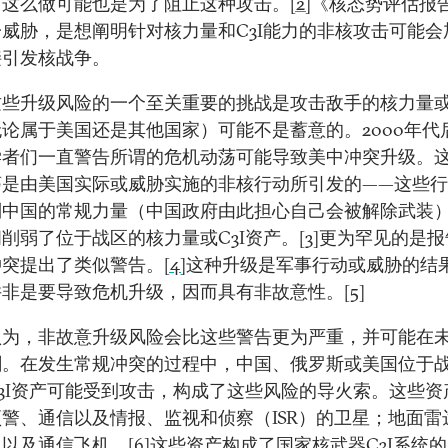
；这么做可能也是为了阻止这种攻击。
[2]
《核态势评估报
威胁，是想阐明针对核力量和C3I能力的非核攻击可能会
接引发核战争。
些升级风险的一个至关重要的挑战是攻击敌手的核力量或C
论属于美国还是其他国家）可能不是蓄意的。2000年代
学者们一直警告所谓的危机动荡可能导致美中冲突升级。
荡是由美国实际或威胁实施的非核行动所引发的——这些
制中国的常规力量（中国政府由此担心自己会被解除武装
削弱了位于战区的核力量或C3I资产。
[3]
更为罕见的是报
冲突提出了类似警告。
[4]
这种升级是军事行动或威胁的结
并非是要导致危机升级，因而具有非故意性。
[5]
认为，非故意升级风险会比这些警告更为严重，并可能在
剧。在发生常规冲突的过程中，中国、俄罗斯或美国位于
3I资产可能受到攻击，构成了这些风险的导火索。这些资
警、通信以及情报、监视和侦察（ISR）的卫星；地面雷
；以及通信飞机。
[6]
这些资产构成了国家核武器C3I系统