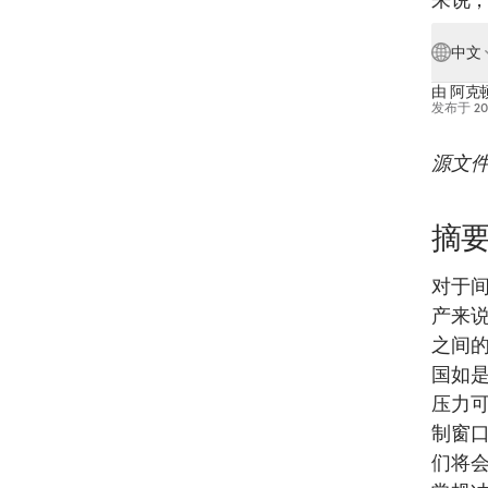
中文
由
阿克顿
发布于
2
源文件
摘
对于
产来
之间的
国如
压力可
制窗
们将