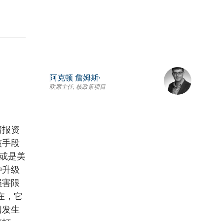
阿克顿 詹姆斯•
联席主任, 核政策项目
情报资
核手段
，或是美
种升级
损害限
在，它
国发生