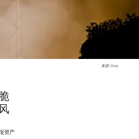
来源
: Getty
脆
风
报资产