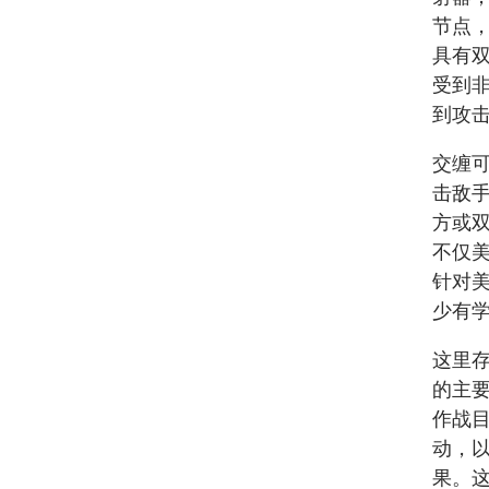
节点，
具有
受到
到攻
交缠
击敌手
方或双
不仅
针对美
少有
这里
的主要
作战目
动，
果。这