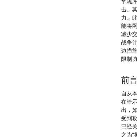
常规
击。
力。
能将
减少
战争
边措
限制
前
自从
在暗
出，
受到
已经
之为“