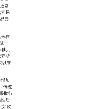
们通常
越容易
容易受
机来攻
战一
因此，
俄罗斯
束以来
险增加
（传统
”采取行
难性后
（如攻