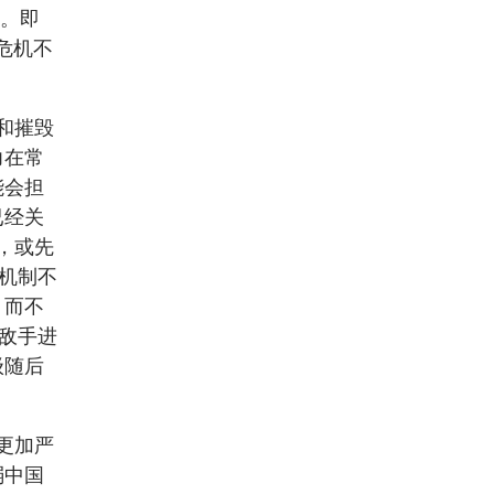
级。即
危机不
和摧毁
力在常
能会担
已经关
，或先
级机制不
，而不
信敌手进
级随后
更加严
弱中国