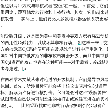
但也以两种方式与非核武器“交缠”在一起。
[7]
首先，它
双重用途，即可触发核行动和非核行动。其次，它们越来
非核攻击——实际上，他们要比大多数核武器运载系统更
击。
可能导致升级，这是因为美中和美俄冲突双方都有强烈动
的两用性C3I能力，以破坏其非核行动。
[8]
这样一来，交
方的核武器C3I系统便可能在常规战争过程中严重退化。
美国针对中国或俄罗斯的非核攻击将会升级，而且中国或
国C3I资产的攻击也存在这种可能——对于后者，冷战结
学者考虑过。
[9]
存在两种学术文献从未讨论过的升级机制，它们是导致风
原因。首先，所涉目标可能会将非核攻击两用性C3I资产
标）解读为准备进行核打击。它可能会对这种“误解警告
以试图震慑自己认为可能发生的核打击或减轻其潜在的灾
些行动——比如采取挑衅性非核行动保护剩余的C3I资产