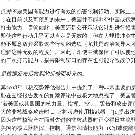
观点
并不是
美国有能力进行有效的损害限制行动。实际上
为，在目前以及可预见的未来，美国并不能剥夺中国或俄
次打击能力。尽管如此，美国还是公开承认它计划进行损
。即使这些行动几乎可以肯定是无效的，但在大规模冲突
可能不愿意放弃采取这些行动的选项（尤其是政治领导人
全理解这种无效的程度）。因此，即使中俄保留了可以使
存的二次打击能力，损害限制窗口的存在也可能导致战争
言是根据发布后收到的反馈而补充的。
其2018年《核态势评估报告》中提到了一种非常重要的
威胁在围绕报告发布的如潮评论中被极大地忽视了：美国
手“若美国或其盟国的核力量、指挥、控制、警告和攻击评
大的非核战略攻击时......它将考虑使用核武器。”
[1]
提出这
是因为这些核资产在面对先进的非核武器时正变得日益脆
美国的核武器指挥、控制、通信和情报能力（C3I或使能