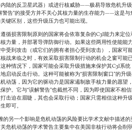
手内陆的反卫星武器）或进行核威胁——极易导致危机升
解警告”的接受方并不关心其核力量的生存能力——这是与
的关键区别，这些升级压力也可能出现。
遵循损害限制原则的国家将会依靠复杂的C3I能力来定位
的核力量，并部署导弹防御行动。如果这些两用性使能能
突中受到攻击（或它们的拥有者担心受到攻击），国家可
在核战来临之时，有效采取损害限制行动的机会之窗可能
这种情况下，国家可能会采取升级措施来保护其C3I系统
地启动反击行动。这种可能被称为“损害限制窗口”的升
危机动荡，因为它的驱动力是国家遏制敌手核力量的愿望
保护。它与“误解警告”也截然不同，因为即使国家不相
核打击迫在眉睫，其也会采取行动；国家只需相信这种升
发生即可。
交缠的另一个影响是危机动荡的风险要比学术文献中描述的
有关危机动荡的学术警告主要集中在美国非核行动将会削