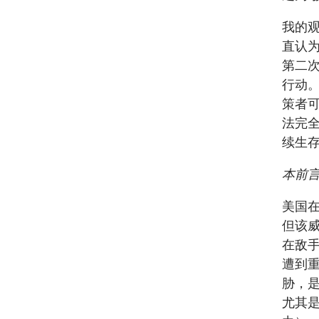
我的
直认
第二
行动
策者
法完
续生
本前
美国在
但该
在敌
遭到重
胁，
尤其是