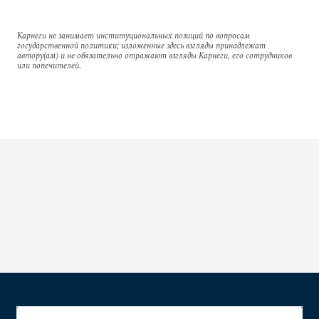
Карнеги не занимает институциональных позиций по вопросам
государственной политики; изложенные здесь взгляды принадлежат
автору(ам) и не обязательно отражают взгляды Карнеги, его сотрудников
или попечителей.