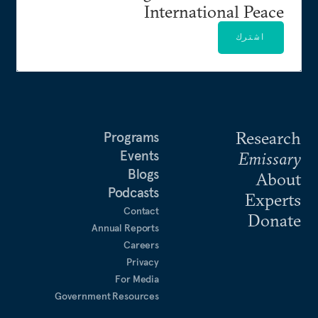
International Peace
اشترك
Research
Programs
Events
Emissary
Blogs
About
Podcasts
Experts
Contact
Donate
Annual Reports
Careers
Privacy
For Media
Government Resources