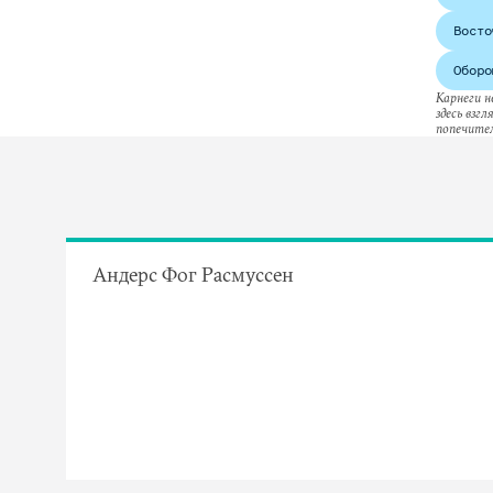
Восто
Оборо
Карнеги н
здесь взг
попечител
Андерс Фог Расмуссен