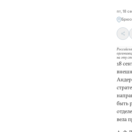
пт, 18 с
Брюс
Российска
организац
на эту с
18 се
внешн
Андер
страт
напра
быть 
отдел
вела 