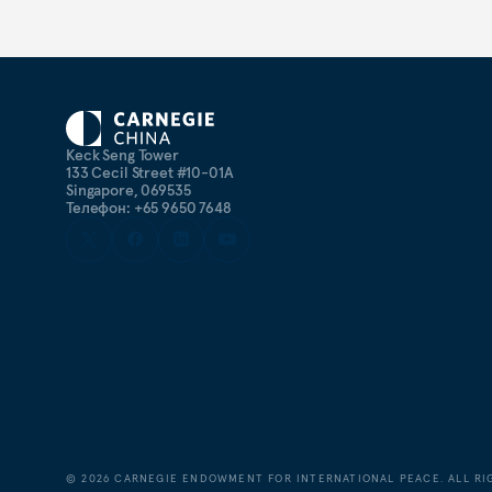
Keck Seng Tower
133 Cecil Street #10-01A
Singapore, 069535
Телефон: +65 9650 7648
©
2026
CARNEGIE ENDOWMENT FOR INTERNATIONAL PEACE. ALL RI