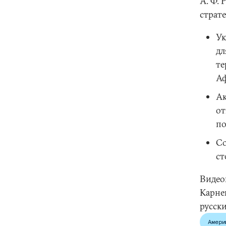
А. Ф.
страт
Ук
дл
те
Аф
Ак
от
по
Со
ст
Видео
Карнег
русски
Амери