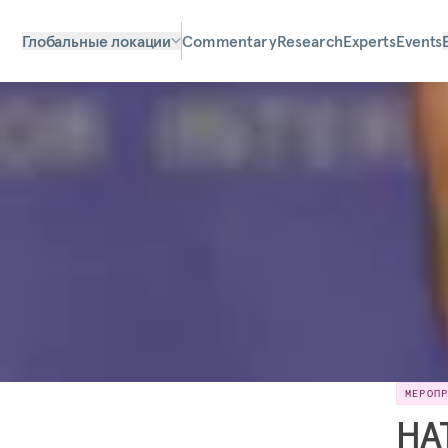
Глобальные локации
Commentary
Research
Experts
Events
МЕРОП
НА