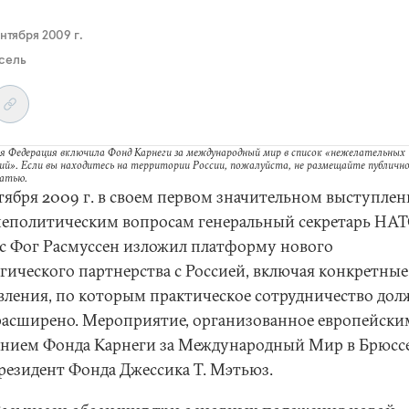
ентября 2009 г.
сель
я Федерация включила Фонд Карнеги за международный мир в список «нежелательных
ий». Если вы находитесь на территории России, пожалуйста, не размещайте публично
татью.
нтября 2009 г. в своем первом значительном выступле
еполитическим вопросам генеральный секретарь НА
с Фог Расмуссен изложил платформу нового
егического партнерства с Россией, включая конкретные
вления, по которым практическое сотрудничество дол
расширено. Мероприятие, организованное европейски
ением Фонда Карнеги за Международный Мир в Брюссе
президент Фонда Джессика Т. Мэтьюз.