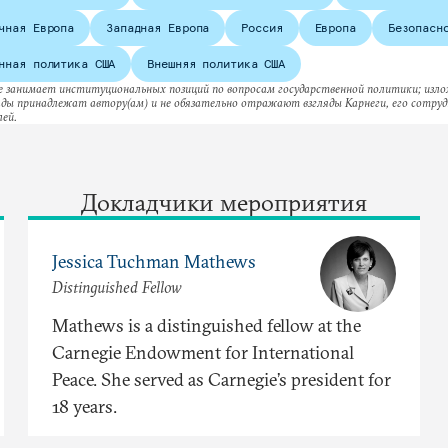
чная Европа
Западная Европа
Россия
Европа
Безопасн
нная политика США
Внешняя политика США
е занимает институциональных позиций по вопросам государственной политики; изл
ляды принадлежат автору(ам) и не обязательно отражают взгляды Карнеги, его сотруд
ей.
Докладчики мероприятия
Jessica Tuchman Mathews
Distinguished Fellow
Mathews is a distinguished fellow at the
Carnegie Endowment for International
Peace. She served as Carnegie’s president for
18 years.