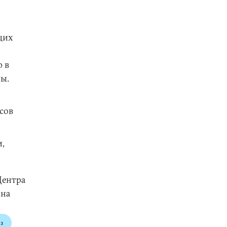
щих
 в
ны.
сов
,
Центра
 на
з