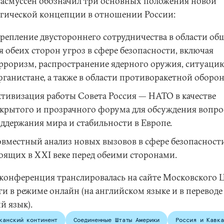
 Расмуссен обозначил три основных положения новой
егической концепции в отношении России:
репление двустороннего сотрудничества в области об
я обеих сторон угроз в сфере безопасности, включая
рроризм, распространение ядерного оружия, ситуацию
ганистане, а также в области противоракетной оборо
тивизация работы Совета Россия — НАТО в качестве
крытого и прозрачного форума для обсуждения вопро
ддержания мира и стабильности в Европе.
вместный анализ новых вызовов в сфере безопасности
оящих в XXI веке перед обеими сторонами.
конференция транслировалась на сайте Московского 
и в режиме онлайн (на английском языке и в переводе
й язык).
канский континент
Соединенные Штаты Америки
Россия и Кавка