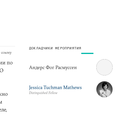
ДОКЛАДЧИКИ МЕРОПРИЯТИЯ
 ссылку
нии по
Андерс Фог Расмуссен
ТО
Jessica Tuchman Mathews
Distinguished Fellow
жно
м
ле,