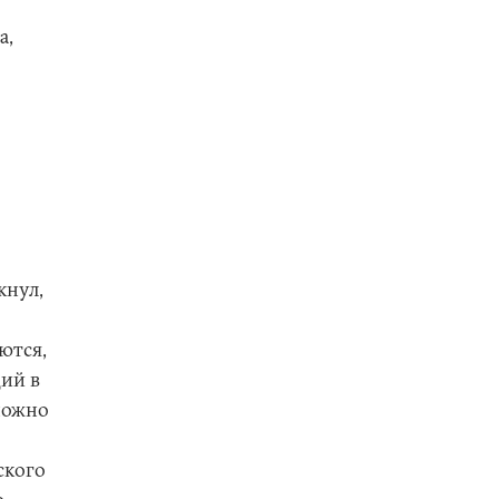
а,
кнул,
ются,
ий в
можно
ского