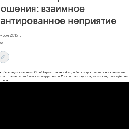
ношения: взаимное
рантированное неприятие
оября 2015 г.
ва
я Федерация включила Фонд Карнеги за международный мир в список «нежелательных
ий». Если вы находитесь на территории России, пожалуйста, не размещайте публично
татью.