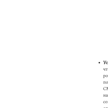
Ус
чт
ро
по
СМ
на
со