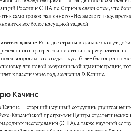
ужия, а в последнее время — и тенденцию к сближени
зиций России и США по Сирии в связи с тем, что бор
отив самопровозглашенного «Исламского государства
ановится все более насущной задачей.
игаться дальше.
Если две страны и дальше смогут доби
ределенного прогресса и позитивных результатов по
нным вопросам, это создаст куда более благоприятную
становку для новой американской администрации, ко
идет к власти через год, заключил Э. Качинс.
рю Качинс
 Качинс — старший научный сотрудник (приглашенн
йско-Евразийской программы Центра стратегических 
народных исследований (США), а также научный сотр
а евразийских, российских и восточноевропейских