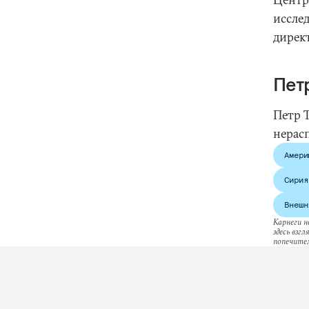
иссле
дирек
Пет
Петр 
нерас
Амери
Сирия
Внешн
Карнеги н
здесь взг
попечител