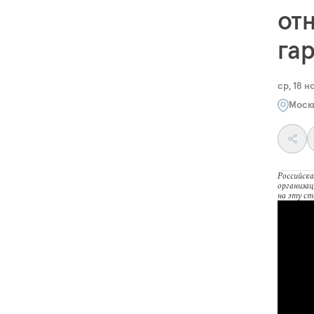
от
га
ср, 18 н
Моск
Российска
организац
на эту с