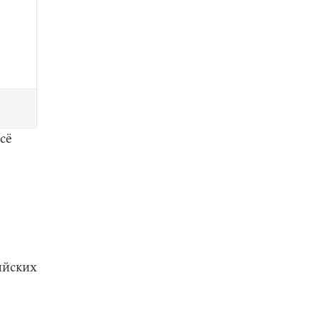
сё
ийских