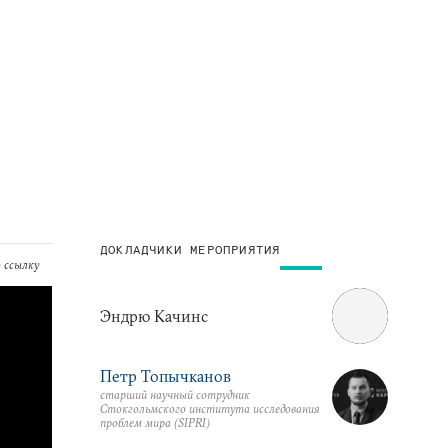
ДОКЛАДЧИКИ МЕРОПРИЯТИЯ
 ссылку
Эндрю Качинс
Петр Топычканов
старший научный сотрудник
Стокгольмского института исследования
проблем мира (SIPRI)