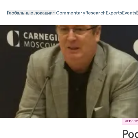
Глобальные локации
Commentary
Research
Experts
Events
МЕРОП
Ро