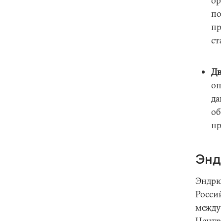
ор
по
пр
ст
Дв
оп
да
об
пр
Энд
Эндрю
Росси
между
Центр