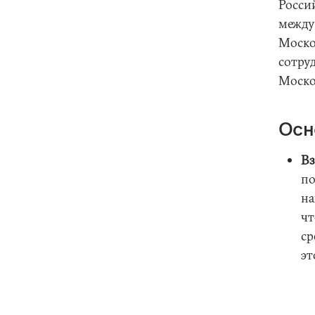
Росси
между
Моско
сотру
Моско
Осн
Вз
по
на
чт
ср
эт