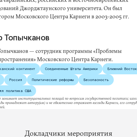
дований Джорджтаунского университета. Он был
тором Московского Центра Карнеги в 2003-2005 гг.
р Топычканов
Топычканов — сотрудник программы «Проблемы
пространения» Московского Центра Карнеги.
канский континент
Соединенные Штаты Америки
Ближний Восток
Россия
Политические реформы
Безопасность
яя политика США
е занимает институциональных позиций по вопросам государственной политики; изл
ляды принадлежат автору(ам) и не обязательно отражают взгляды Карнеги, его сотруд
ей.
Докладчики мероприятия