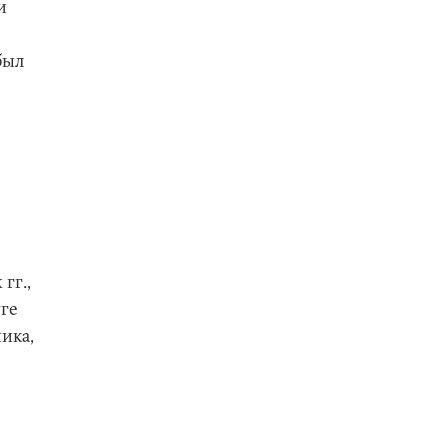
и
был
гг.,
ге
ика,