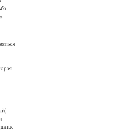
ю
ьба
»
ваться
торая
ый)
и
удник