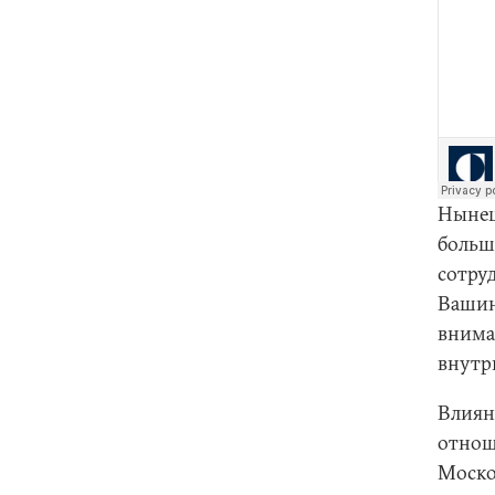
Нынеш
больш
сотруд
Вашин
внима
внутр
Влиян
отнош
Моско