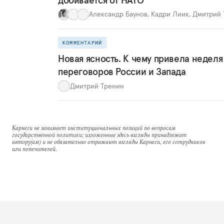
Александр Баунов
,
Кадри Лиик
,
Дмитрий 
КОММЕНТАРИЙ
Новая ясность. К чему привела неделя
переговоров России и Запада
Дмитрий Тренин
Карнеги не занимает институциональных позиций по вопросам
государственной политики; изложенные здесь взгляды принадлежат
автору(ам) и не обязательно отражают взгляды Карнеги, его сотрудников
или попечителей.