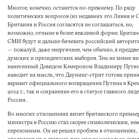
Многое, конечно, останется по-прежнему. По ряду
политических вопросов (из недавних это Ливия и 
Британия и Россия согласятся не соглашаться, но,
возможно, отныне в более вежливой форме. Британ
СМИ будут и дальше бичевать российский авторит
— пожалуй, даже энергичнее, чем обычно, в преддв
думских и президентских выборов. Тем не менее ви
нанесенный Дэвидом Кэмероном Владимиру Путин
наводит на мысль, что Даунинг-стрит готова приня
вариант официального возвращения Путина в Крем
2012 г., так и сохранение его в статусе главного лид
России.
Во многих отношениях визит британского премье
министра в Россию стал скорее символическим, не
переломным. Он не решил проблем в отношениях,
отодвинул их в сторону, тем самым несколько сгла