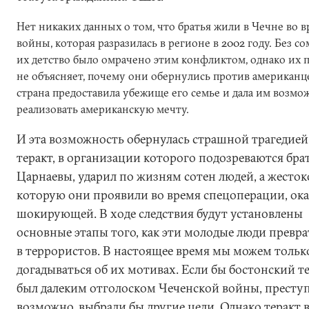
Нет никаких данных о том, что братья жили в Чечне во 
войны, которая разразилась в регионе в 2002 году. Без с
их детство было омрачено этим конфликтом, однако их 
не объясняет, почему они обернулись против американце
страна предоставила убежище его семье и дала им возмо
реализовать американскую мечту.
И эта возможность обернулась страшной трагедией
теракт, в организации которого подозреваются бра
Царнаевы, ударил по жизням сотен людей, а жесток
которую они проявили во время спецоперации, ока
шокирующей. В ходе следствия будут установлены
основные этапы того, как эти молодые люди превр
в террористов. В настоящее время мы можем тольк
догадываться об их мотивах. Если бы бостонский т
был далеким отголоском Чеченской войны, престу
возможно, выбрали бы другие цели. Однако теракт 