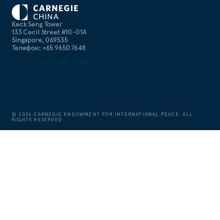
Keck Seng Tower
133 Cecil Street #10-01A
Singapore, 069535
Телефон: +65 9650 7648
©
2026
CARNEGIE ENDOWMENT FOR INTERNATIONAL PEACE. ALL
RIGHTS RESERVED.