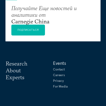
Азербайджана и Грузии в мировое сообщество.
Получайте Еще новостей и
аналитики от
Carnegie China
ПОДПИСАТЬСЯ
Research
Events
About
Contact
Careers
Experts
Privacy
For Media