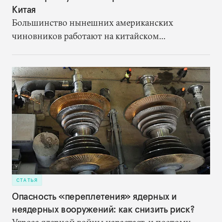
Китая
Большинство нынешних американских
чиновников работают на китайском
направлении лет десять, не больше. Китай для
них начался с феерии пекинской Олимпиады
2008 года, а не с визита Никсона в Пекин ради
того, чтобы наладить отношения с нищей и
отсталой страной. И общий контекст
международных отношений сегодня совсем не
никсоновский
СТАТЬЯ
Опасность «переплетения» ядерных и
неядерных вооружений: как снизить риск?