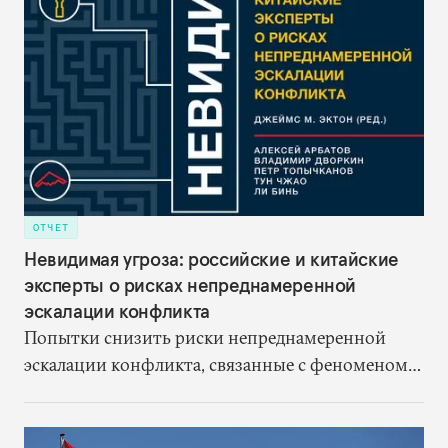
ОТЧЕТ
Невидимая угроза: российские и китайские
эксперты о рисках непреднамеренной
эскалации конфликта
Попытки снизить риски непреднамеренной
эскалации конфликта, связанные с феноменом
«переплетения» ядерных и неядерных
вооружений, должны начинаться с серьезного
анализа этих рисков.