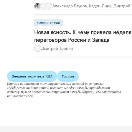
Александр Баунов
,
Кадри Лиик
,
Дмитрий 
КОММЕНТАРИЙ
Новая ясность. К чему привела неделя
переговоров России и Запада
Дмитрий Тренин
Внешняя политика США
Россия
Карнеги не занимает институциональных позиций по вопросам
государственной политики; изложенные здесь взгляды принадлежат
автору(ам) и не обязательно отражают взгляды Карнеги, его сотрудников
или попечителей.