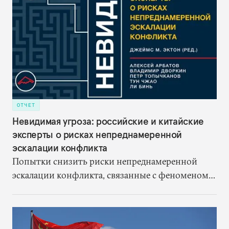
ОТЧЕТ
Невидимая угроза: российские и китайские
эксперты о рисках непреднамеренной
эскалации конфликта
Попытки снизить риски непреднамеренной
эскалации конфликта, связанные с феноменом
«переплетения» ядерных и неядерных
вооружений, должны начинаться с серьезного
анализа этих рисков.