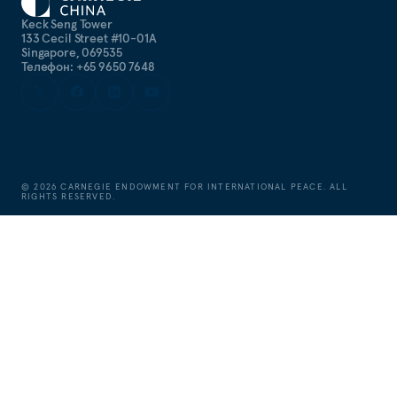
Keck Seng Tower
133 Cecil Street #10-01A
Singapore, 069535
Телефон: +65 9650 7648
©
2026
CARNEGIE ENDOWMENT FOR INTERNATIONAL PEACE. ALL
RIGHTS RESERVED.