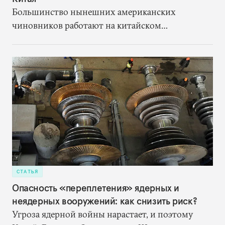
Большинство нынешних американских
чиновников работают на китайском
направлении лет десять, не больше. Китай для
них начался с феерии пекинской Олимпиады
2008 года, а не с визита Никсона в Пекин ради
того, чтобы наладить отношения с нищей и
отсталой страной. И общий контекст
международных отношений сегодня совсем не
никсоновский
СТАТЬЯ
Опасность «переплетения» ядерных и
неядерных вооружений: как снизить риск?
Угроза ядерной войны нарастает, и поэтому