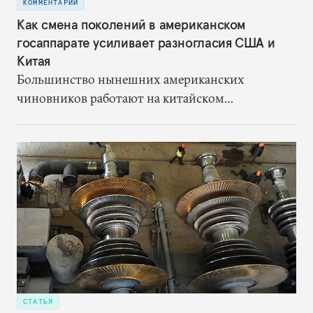
КОММЕНТАРИЙ
Как смена поколений в американском
госаппарате усиливает разногласия США и
Китая
Большинство нынешних американских
чиновников работают на китайском
направлении лет десять, не больше. Китай для
них начался с феерии пекинской Олимпиады
2008 года, а не с визита Никсона в Пекин ради
того, чтобы наладить отношения с нищей и
отсталой страной. И общий контекст
международных отношений сегодня совсем не
никсоновский
СТАТЬЯ