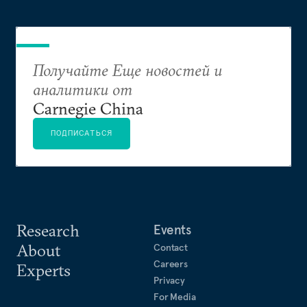
демократических преобразований и
совершенствование системы государственного
управления, а также интеграция Армении,
Азербайджана и Грузии в мировое сообщество.
Получайте Еще новостей и
аналитики от
Carnegie China
ПОДПИСАТЬСЯ
Research
Events
About
Contact
Careers
Experts
Privacy
For Media