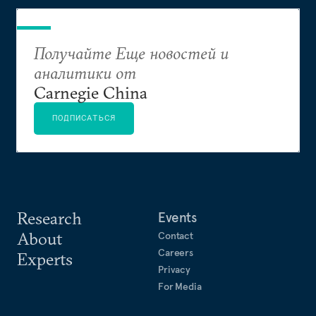
совершенствование системы государственного
управления, а также интеграция Армении,
Азербайджана и Грузии в мировое сообщество.
Получайте Еще новостей и
аналитики от
Carnegie China
ПОДПИСАТЬСЯ
Research
Events
About
Contact
Careers
Experts
Privacy
For Media