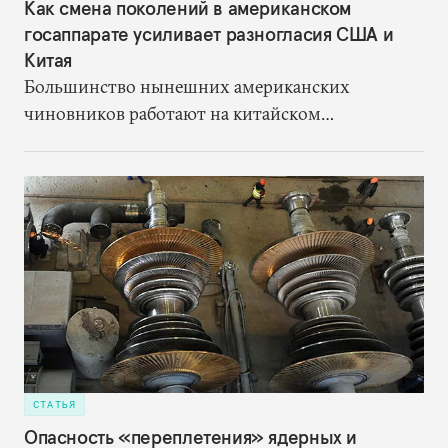
Как смена поколений в американском
госаппарате усиливает разногласия США и
Китая
Большинство нынешних американских
чиновников работают на китайском
направлении лет десять, не больше. Китай для
них начался с феерии пекинской Олимпиады
2008 года, а не с визита Никсона в Пекин ради
того, чтобы наладить отношения с нищей и
отсталой страной. И общий контекст
международных отношений сегодня совсем не
никсоновский
СТАТЬЯ
Опасность «переплетения» ядерных и