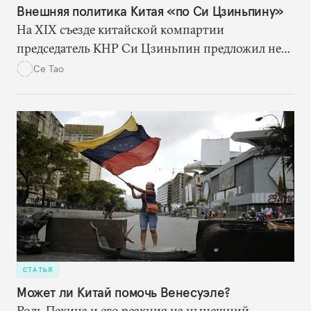
Внешняя политика Китая «по Си Цзиньпину»
На XIX съезде китайской компартии
председатель КНР Си Цзиньпин предложил не
только своей стране, но и всему миру
Се Тао
всеобъемлющую и амбициозную программу
развития, реализация которой может оказать
серьезное влияние на сферы глобального
управления, международных торговли и
безопасности.
СТАТЬЯ
Может ли Китай помочь Венесуэле?
Роль Пекина и его реакция на нынешний