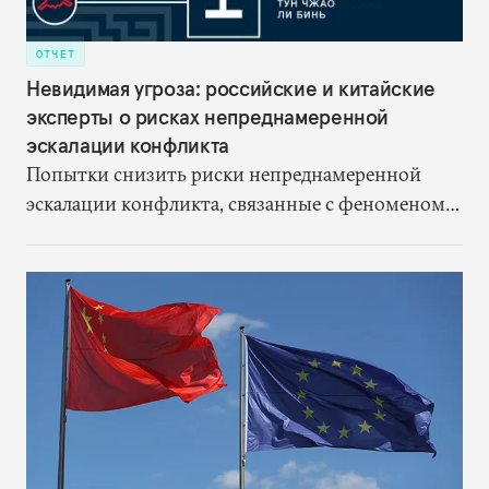
ОТЧЕТ
Невидимая угроза: российские и китайские
эксперты о рисках непреднамеренной
эскалации конфликта
Попытки снизить риски непреднамеренной
эскалации конфликта, связанные с феноменом
«переплетения» ядерных и неядерных
вооружений, должны начинаться с серьезного
анализа этих рисков.