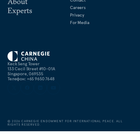
About
Careers
Experts
Privacy
For Media
Keck Seng Tower
133 Cecil Street #10-01A
Singapore, 069535
Телефон: +65 9650 7648
©
2026
CARNEGIE ENDOWMENT FOR INTERNATIONAL PEACE. ALL
RIGHTS RESERVED.