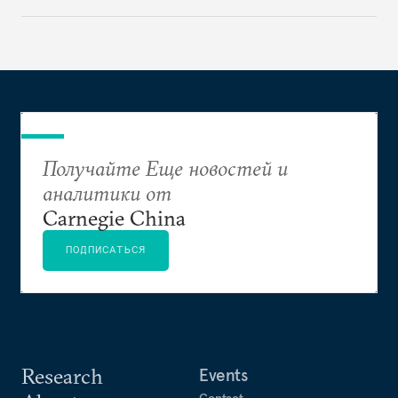
долгов эта страна может выполнить свои цели в
области ВВП. Возможно, именно поэтому
председатель Си стремился подчеркнуть такие
более значимые цели как увеличение доходов
домохозяйств.
Получайте Еще новостей и
аналитики от
Carnegie China
ПОДПИСАТЬСЯ
Research
Events
Contact