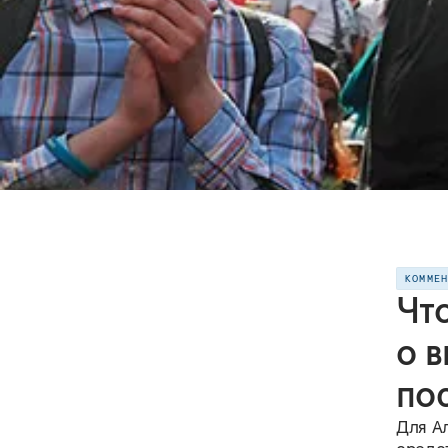
КОММЕ
Чт
о 
по
Для А