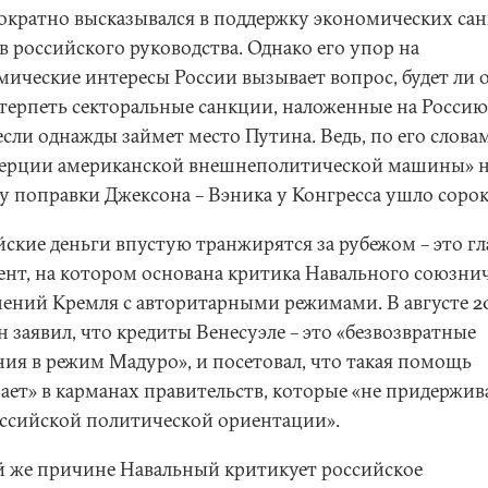
ократно высказывался в поддержку экономических са
в российского руководства. Однако его упор на
мические интересы России вызывает вопрос, будет ли 
 терпеть секторальные санкции, наложенные на Росс
если однажды займет место Путина. Ведь, по его словам
нерции американской внешнеполитической машины» 
у поправки Джексона – Вэника у Конгресса ушло сорок 
йские деньги впустую транжирятся за рубежом – это г
ент, на котором основана критика Навального союзни
ений Кремля с авторитарными режимами. В августе 2
н заявил, что кредиты Венесуэле – это «безвозвратные
ния в режим Мадуро», и посетовал, что такая помощь
зает» в карманах правительств, которые «не придержи
ссийской политической ориентации».
й же причине Навальный критикует российское