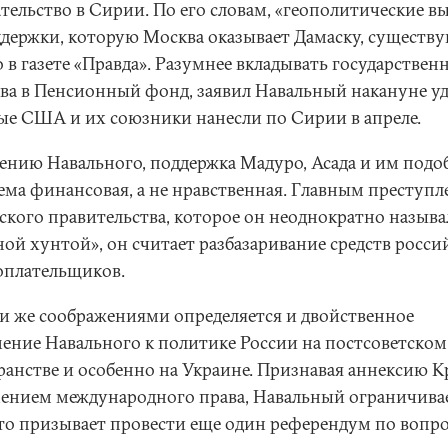
тельство в Сирии. По его словам, «геополитические в
ддержки, которую Москва оказывает Дамаску, существ
 в газете «Правда». Разумнее вкладывать государствен
тва в Пенсионный фонд, заявил Навальный накануне уд
ые США и их союзники нанесли по Сирии в апреле.
ению Навального, поддержка Мадуро, Асада и им подо
ема финансовая, а не нравственная. Главным преступ
ского правительства, которое он неоднократно называ
ной хунтой», он считает разбазаривание средств росси
оплательщиков.
и же соображениями определяется и двойственное
ение Навального к политике России на постсоветском
ранстве и особенно на Украине. Признавая аннексию 
ением международного права, Навальный ограничива
что призывает провести еще один референдум по вопро