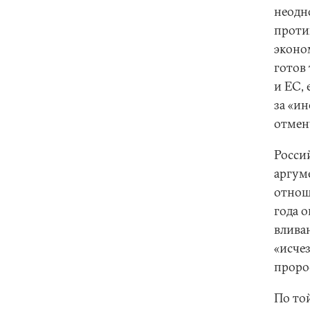
неодн
проти
эконо
готов
и ЕС, 
за «и
отмен
Росси
аргум
отнош
года о
влива
«исче
проро
По то