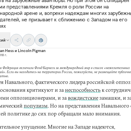
тв на зарубежные авантюры. Но при этом он солидарен
ми представлениями Кремля о роли России на
народной арене и, вопреки надеждам многих зарубежн
дателей, не призывает к сближению с Западом на его
иях
кий
ian Hess
и
Lincoln Pigman
18 г.
я Федерация включила Фонд Карнеги за международный мир в список «нежелательных
ий». Если вы находитесь на территории России, пожалуйста, не размещайте публично
татью.
ея Навального, фактического лидера российской оппо
з основания критикуют и за
неспособность
к сотруднич
гими оппозиционерами, и за
вождистские
замашки, и з
мический
популизм
. Но на представления Навального 
ей политике до сих пор обращали мало внимания.
ательное упущение. Многие на Западе надеются,