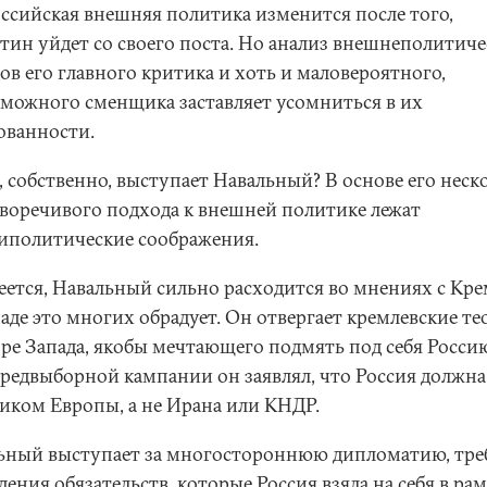
оссийская внешняя политика изменится после того,
утин уйдет со своего поста. Но анализ внешнеполитич
ов его главного критика и хоть и маловероятного,
зможного сменщика заставляет усомниться в их
ованности.
, собственно, выступает Навальный? В основе его неск
воречивого подхода к внешней политике лежат
иполитические соображения.
еется, Навальный сильно расходится во мнениях с Кре
аде это многих обрадует. Он отвергает кремлевские те
оре Запада, якобы мечтающего подмять под себя Россию
предвыборной кампании он заявлял, что Россия должна
иком Европы, а не Ирана или КНДР.
ьный выступает за многостороннюю дипломатию, тре
ения обязательств, которые Россия взяла на себя в ра