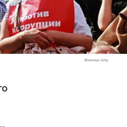
Источник
: Getty
го