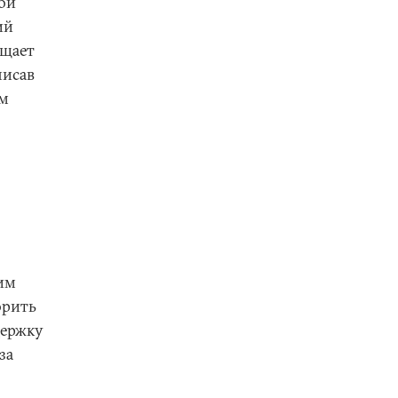
кой
ий
ещает
писав
ым
им
орить
держку
за