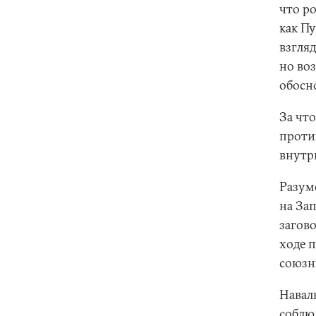
что р
как П
взгляд
но во
обосн
За что
проти
внутр
Разум
на Зап
загов
ходе 
союзн
Навал
соблюд