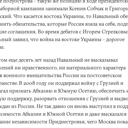
се полуострова – такую же позицию в ходе президентс
ыборной кампании занимали Ксения Собчак и Григор
ский. Что касается востока Украины, то Навальный об
ить обязательства, которые Россия взяла на себя, под
ие соглашения. Во время дебатов с Игорем Стрелков
ьный заявил, что война на востоке Украины – дорогое
е.
том еще десять лет назад Навальный не высказывал
жений ни нравственного, ни материального характера
в военного вмешательства России на постсоветском
анстве. В 2008 году он поддержал войну с Грузией и
агал признать Абхазию и Южную Осетию, обеспечить 
ую поддержку, разорвать отношения с Грузией и выдв
ждан из России. Не так давно он вновь выступил в под
исимости Абхазии и Южной Осетии и даже высказался 
ание независимости Приднестровья, чего Москва пока