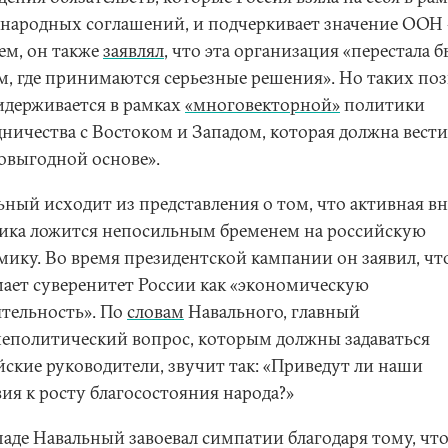
народных соглашений, и подчеркивает значение ООН 
ем, он также
заявлял
, что эта организация «перестала 
м, где принимаются серьезные решения». Но таких по
идерживается в рамках
«многовекторной»
политики
дничества с Востоком и Западом, которая должна вести
овыгодной основе».
ьный исходит из представления о том, что активная в
ика ложится непосильным бременем на российскую
мику. Во время президентской кампании он заявил, чт
ает суверенитет России как «экономическую
ятельность». По
словам
Навального, главный
еполитический вопрос, которым должны задаваться
йские руководители, звучит так: «Приведут ли наши
ия к росту благосостояния народа?»
паде Навальный завоевал симпатии благодаря тому, чт