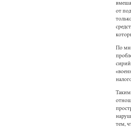
вмеша
от по
только
средс
котор
По мн
пробл
сирий
«воен
налог
Таким
отнош
прост
наруш
тем, 