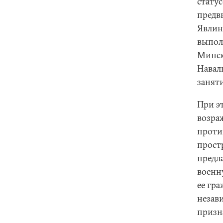
стату
предв
Явлин
выполн
Минск
Навал
заняти
При э
возра
проти
простр
предл
военн
ее гра
незав
призн