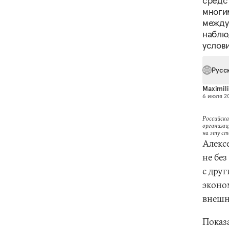
средс
многи
между
наблю
услов
Русс
Maximil
6 июля 20
Российска
организац
на эту с
Алекс
не бе
с дру
эконо
внешн
Показ