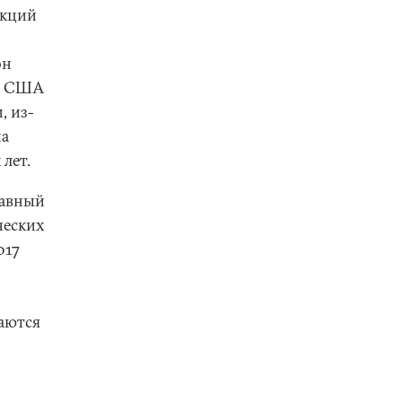
нкций
он
ию США
, из-
на
лет.
лавный
ческих
017
ваются