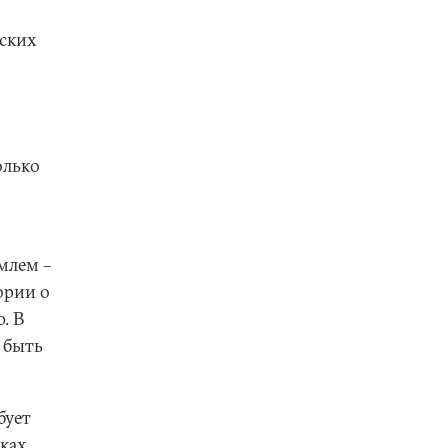
еских
олько
млем –
ории о
. В
 быть
бует
мках