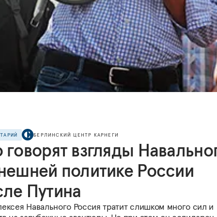
НТАРИЙ
БЕРЛИНСКИЙ ЦЕНТР КАРНЕГИ
о говорят взгляды Навально
внешней политике России
сле Путина
лексея Навального Россия тратит слишком много сил и