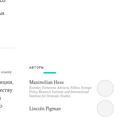
 со
ых
АВТОРЫ
 ссылку
зиции,
Maximilian Hess
Founder, Enmetena Advisory. Fellow, Foreign
еству
Policy Research Institute and International
Institute for Strategic Studies.
а
о
Lincoln Pigman