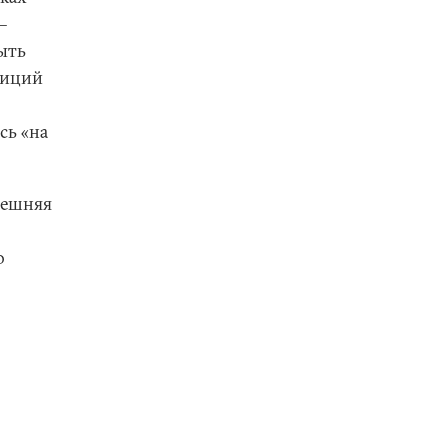
–
быть
зиций
сь «на
нешняя
о
о