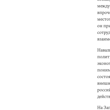
между
впроч
место
он пр
сотру
взаим
Навал
полит
эконо
поним
состо
внешн
росси
действ
На За