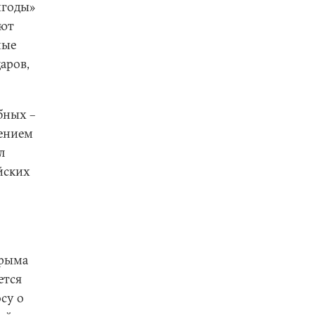
ыгоды»
уют
ные
аров,
бных –
лением
л
йских
Крыма
ется
су о