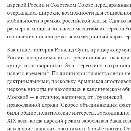
царской России и Советском Союзе перед армянам
открывались широкие возможности для социально
мобильности в рамках российской элиты. Однако в
размеров, мощи и большего масштаба интересов Ро
отношения носили резко асимметричный характер
Как пишет историк Рональд Суни, при царях армян
России воспринимались в трех ипостасях: «как хри
купцы и заговорщики». Эти стереотипы сохранили
5
нашего времени
. По линии христианства связи не
доктринальными, поскольку Армянская апостольск
церковь никогда не находилась в каноническом об
Москвой — в отличие, например, от Грузинской
православной церкви. Скорее, объединяющим фак
были общие политические интересы, восходившие 
XIX века, когда царский режим завоевывал Закавказ
искал христианских союзников в борьбе против О