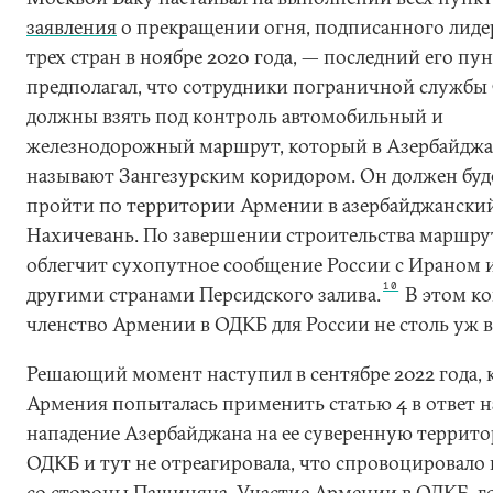
заявления
о прекращении огня, подписанного лид
трех стран в ноябре 2020 года, — последний его пу
предполагал, что сотрудники пограничной служб
должны взять под контроль автомобильный и
железнодорожный маршрут, который в Азербайдж
называют Зангезурским коридором. Он должен буд
пройти по территории Армении в азербайджанский
Нахичевань. По завершении строительства маршру
облегчит сухопутное сообщение России с Ираном 
10
другими странами Персидского залива.
В этом ко
членство Армении в ОДКБ для России не столь уж 
Решающий момент наступил в сентябре 2022 года, 
Армения попыталась применить статью 4 в ответ н
нападение Азербайджана на ее суверенную террито
ОДКБ и тут не отреагировала, что спровоцировало
со стороны Пашиняна. Участие Армении в ОДКБ, г