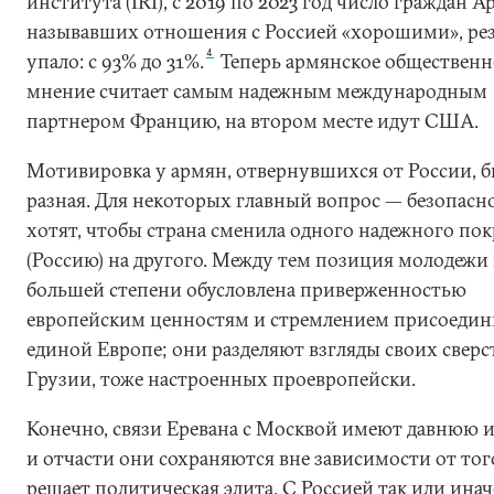
института (IRI), с 2019 по 2023 год число граждан 
называвших отношения с Россией «хорошими», ре
4
упало: с 93% до 31%.
Теперь армянское общественн
мнение считает самым надежным международным
партнером Францию, на втором месте идут США.
Мотивировка у армян, отвернувшихся от России, б
разная. Для некоторых главный вопрос — безопасно
хотят, чтобы страна сменила одного надежного по
(Россию) на другого. Между тем позиция молодежи 
большей степени обусловлена приверженностью
европейским ценностям и стремлением присоедин
единой Европе; они разделяют взгляды своих сверс
Грузии, тоже настроенных проевропейски.
Конечно, связи Еревана с Москвой имеют давнюю 
и отчасти они сохраняются вне зависимости от того
решает политическая элита. С Россией так или инач