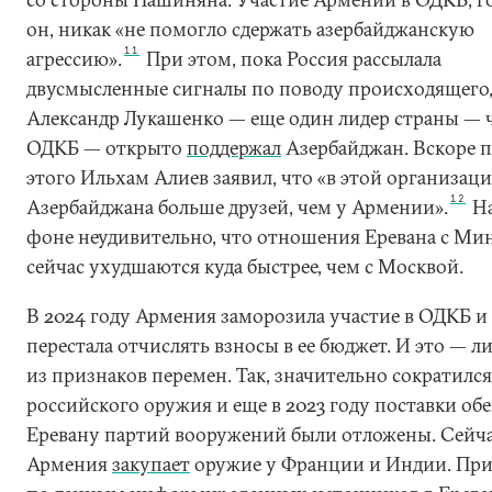
он, никак «не помогло сдержать азербайджанскую
11
агрессию».
При этом, пока Россия рассылала
двусмысленные сигналы по поводу происходящего
Александр Лукашенко — еще один лидер страны — 
ОДКБ — открыто
поддержал
Азербайджан. Вскоре п
этого Ильхам Алиев заявил, что «в этой организаци
12
Азербайджана больше друзей, чем у Армении».
На
фоне неудивительно, что отношения Еревана с Ми
сейчас ухудшаются куда быстрее, чем с Москвой.
В 2024 году Армения заморозила участие в ОДКБ и
перестала отчислять взносы в ее бюджет. И это — 
из признаков перемен. Так, значительно сократился
российского оружия и еще в 2023 году поставки о
Еревану партий вооружений были отложены. Сейч
Армения
закупает
оружие у Франции и Индии. При