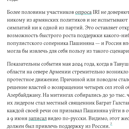
Более половины участников
опрос
а
IRI не доверяю
никому из армянских политиков и не испытывают
симпатий ни к одной из партий. Это оставляет от
возможность быстрого роста поддержки какого-ни
популистского соперника Пашиняна — и Россия вп
могла бы извлечь для себя пользу из такого сценари
Показательны события мая 2024 года, когда в Таву
области на севере Армении стремительно возникло
протестное движение. Причиной или поводом стал
решение властей о возвращении четырех сел этой о
Азербайджану. На митингах собирались до 30 тыс. ч
их лидером стал местный священник Баграт Галста
каждой своей речи он призывал Пашиняна уйти в о
а 9 июня
записал
видео по-русски. Видимо, этот же
7
должен был привлечь поддержку из России.