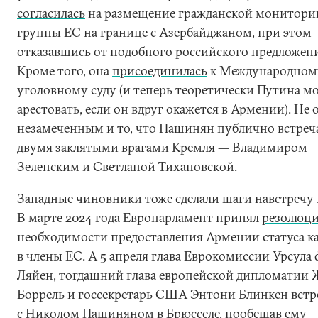
согласилась
на размещение гражданской монитори
группы ЕС на границе с Азербайджаном, при этом
отказавшись от подобного российского предложени
Кроме того, она
присоединилась
к Международном
уголовному суду (и теперь теоретически Путина м
арестовать, если он вдруг окажется в Армении). Не 
незамеченным и то, что Пашинян публично встреча
двумя заклятыми врагами Кремля —
Владимиром
Зеленским
и
Светланой Тихановской
.
Западные чиновники тоже сделали шаги навстречу 
В марте 2024 года Европарламент принял
резолюц
необходимости предоставления Армении статуса к
в члены ЕС. А 5 апреля глава Еврокомиссии Урсула
Ляйен, тогдашний глава европейской дипломатии 
Боррель и госсекретарь США Энтони Блинкен
встр
с Николом Пашиняном в Брюсселе, пообещав ему