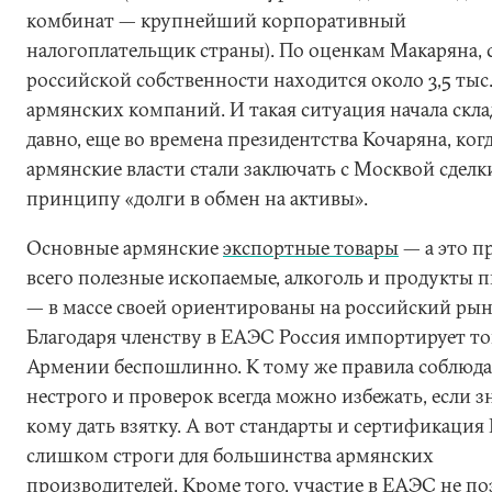
комбинат — крупнейший корпоративный
налогоплательщик страны). По оценкам Макаряна, с
российской собственности находится около 3,5 тыс
армянских компаний. И такая ситуация начала скл
давно, еще во времена президентства Кочаряна, ког
армянские власти стали заключать с Москвой сделк
принципу «долги в обмен на активы».
Основные армянские
экспортные товары
— а это п
всего полезные ископаемые, алкоголь и продукты 
— в массе своей ориентированы на российский рын
Благодаря членству в ЕАЭС Россия импортирует то
Армении беспошлинно. К тому же правила соблюд
нестрого и проверок всегда можно избежать, если з
кому дать взятку. А вот стандарты и сертификация
слишком строги для большинства армянских
производителей. Кроме того, участие в ЕАЭС не по