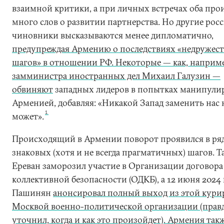
взаимной критики, а при личных встречах оба про
много слов о развитии партнерства. Но другие рос
чиновники высказываются менее дипломатично,
предупреждая
Армению о последствиях «недружес
шагов» в отношении РФ. Некоторые — как, наприме
замминистра иностранных дел Михаил Галузин —
обвиняю
т
западных лидеров в попытках манипули
Арменией, добавляя: «Никакой Запад заменить нас 
1
может».
Происходящий в Армении поворот проявился в ря
знаковых (хотя и не всегда прагматичных) шагов. Та
Ереван заморозил участие в Организации договора
коллективной безопасности (ОДКБ), а 12 июня 2024 
Пашинян
анонсировал
полный выход из этой кури
Москвой военно-политической организации (правд
уточнил, когда и как это произойдет). Армения так