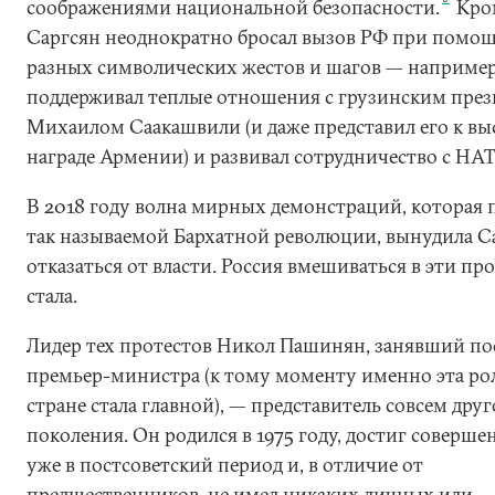
соображениями национальной безопасности.
Кром
Саргсян неоднократно бросал вызов РФ при помо
разных символических жестов и шагов — например
поддерживал теплые отношения с грузинским пре
Михаилом Саакашвили (и даже представил его к в
награде Армении) и развивал сотрудничество с НАТ
В 2018 году волна мирных демонстраций, которая 
так называемой Бархатной революции, вынудила С
отказаться от власти. Россия вмешиваться в эти пр
стала.
Лидер тех протестов Никол Пашинян, занявший по
премьер-министра (к тому моменту именно эта рол
стране стала главной), — представитель совсем друг
поколения. Он родился в 1975 году, достиг соверш
уже в постсоветский период и, в отличие от
предшественников, не имел никаких личных или