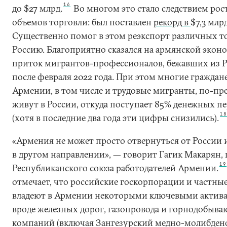
16
до $27 млрд.
Во многом это стало следствием рос
объемов торговли: был поставлен
рекорд
в
$7,3 млрд
Существенно помог в этом реэкспорт различных то
Россию. Благоприятно сказался на армянской экон
приток мигрантов-профессионалов, бежавших из 
после февраля 2022 года. При этом многие граждан
Армении, в том числе и трудовые мигранты, по-п
живут в России, откуда поступает 85% денежных п
1
(хотя в последние два года эти цифры снизились).
«Армения не может просто отвернуться от России 
в другом направлении», — говорит Гагик Макарян, 
19
Республиканского союза работодателей Армении.
отмечает, что российские госкорпорации и частны
владеют в Армении некоторыми ключевыми актив
вроде железных дорог, газопровода и горнодобыв
компаний (включая Зангезурский медно-молибде