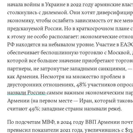
начала войны в Украине в 2022 году армянские влас
столкнулись с дилеммой. Они хотят диверсифицир
экономику, чтобы ослабить зависимость от все мен
предсказуемой России. Но в краткосрочном плане 
к этому не особо располагает: экономические отно
РФ находятся на небывалом уровне. Участие в ЕАЭ
обеспечивает беспошлинную торговлю с Москвой, 
которой все большее значение приобретают торгов
партнеры, не затронутые западными санкциями, —
как Армения. Несмотря на множество проблем в
двусторонних отношениях, 48% участников опроса
назвал
и
Россию
самым важным экономическим па
Армении (на первом месте — Иран, который таков
считают 49%; западные страны называли реже).
По подсчетам МВФ, в 2024 году ВВП Армении почт
превысил показатели 2021 года, увеличившись с $13