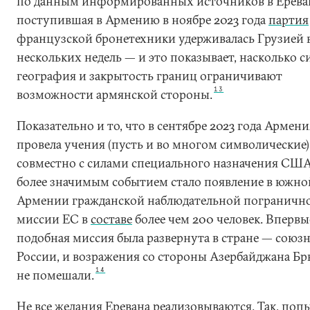
по данным информированных источников в Ерева
поступившая в Армению в ноябре 2023 года
партия
французской бронетехники удерживалась Грузией 
нескольких недель — и это показывает, насколько с
география и закрытость границ ограничивают
13
возможности армянской стороны.
Показательно и то, что в сентябре 2023 года Армени
провела учения (пусть и во многом символические)
совместно с силами специального назначения США
более значимым событием стало появление в южно
Армении гражданской наблюдательной пограничн
миссии ЕС в
составе
более чем 200 человек. Впервы
подобная миссия была развернута в стране — союз
России, и возражения со стороны Азербайджана Б
14
не помешали.
Не все желания Еревана реализовываются. Так, поп