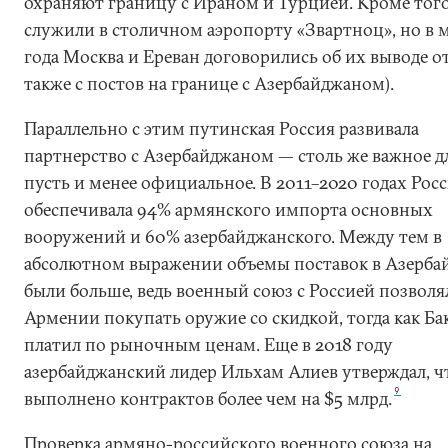
охраняют границу с Ираном и Турцией. Кроме того
служили в столичном аэропорту «Звартноц», но в м
года Москва и Ереван договорились об их выводе от
также с постов на границе с Азербайджаном).
Параллельно с этим путинская Россия развивала
партнерство с Азербайджаном — столь же важное дл
пусть и менее официальное. В 2011–2020 годах Рос
обеспечивала 94% армянского импорта основных
вооружений и 60% азербайджанского. Между тем в
абсолютном выражении объемы поставок в Азерба
были больше, ведь военный союз с Россией позволя
Армении покупать оружие со скидкой, тогда как Ба
платил по рыночным ценам. Еще в 2018 году
азербайджанский лидер Ильхам Алиев утверждал, ч
9
выполнено контрактов более чем на $5 млрд.
Проверка армяно-российского военного союза на