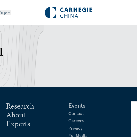
Еще
ы
Research
Events
About
Contact
Careers
Experts
Privacy
For Media