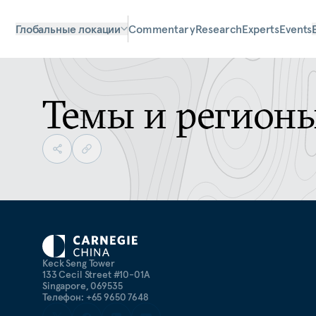
Глобальные локации
Commentary
Research
Experts
Events
Темы и регион
Keck Seng Tower
133 Cecil Street #10-01A
Singapore, 069535
Телефон: +65 9650 7648