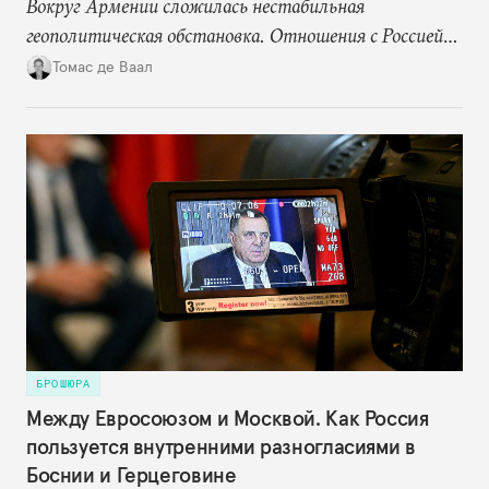
Вокруг Армении сложилась нестабильная
геополитическая обстановка. Отношения с Россией
становятся все более напряженными, но страна по-
Томас де Ваал
прежнему сильно зависит от нее в сфере энергетики
и торговли, а также формально остается военным
союзником. При этом общество поддерживает идею
диверсификации внешней политики: практически
никто не хочет возврата к той зависимости от
России в области безопасности, которая имела
место до 2020 года.
БРОШЮРА
Между Евросоюзом и Москвой. Как Россия
пользуется внутренними разногласиями в
Боснии и Герцеговине