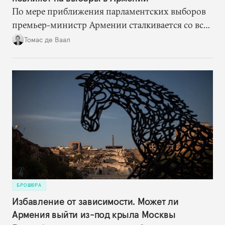
По мере приближения парламентских выборов
премьер-министр Армении сталкивается со все
большим сопротивлением со стороны России и
Томас де Ваал
армянской диаспоры. Для отстаивания своей
амбициозной внешнеполитической программы
Пашиняну понадобится помощь Европы, США
и соседних стран.
БРОШЮРА
Избавление от зависимости. Может ли
Армения выйти из-под крыла Москвы