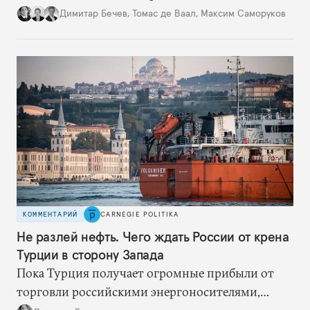
и НАТО, навсегда останутся в серой зоне между
Димитар Бечев
,
Томас де Ваал
,
Максим Саморуков
Россией и Западом. Но теперь они оказались в
гораздо более выгодном для себя положении и
могут двигаться по пути евроатлантической
интеграции, наращивая сотрудничество с
Европейским союзом и США. Впрочем, на этом
пути остается множество препятствий
КОММЕНТАРИЙ
CARNEGIE POLITIKA
Не разлей нефть. Чего ждать России от крена
Турции в сторону Запада
Пока Турция получает огромные прибыли от
торговли российскими энергоносителями,