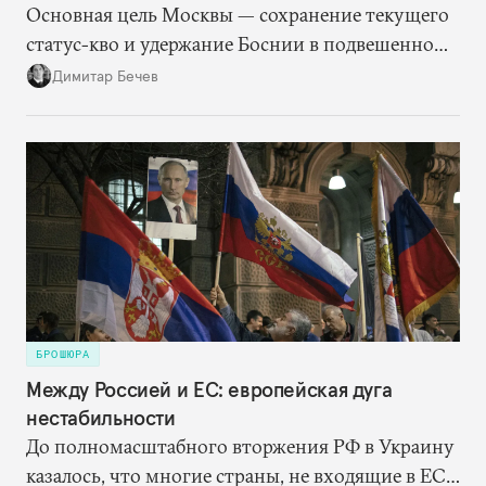
Основная цель Москвы — сохранение текущего
статус-кво и удержание Боснии в подвешенном
состоянии. Для этого Кремлю достаточно
Димитар Бечев
просто поддерживать на должном уровне
напряженность за счет резкой риторики. Россия
оказалась не очень щедра на финансовую
помощь Республике Сербской. Но она, судя по
всему, одержала победу в битве за сердца и умы
боснийских сербов.
БРОШЮРА
Между Россией и ЕС: европейская дуга
нестабильности
До полномасштабного вторжения РФ в Украину
казалось, что многие страны, не входящие в ЕС