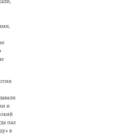
али,
ами,
ие
о
че
логии
давали
ми и
сокий
да пал
ду» в