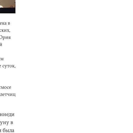
ека в
ских,
 Юрия
й
ым
 суток,
смосе
 летчиц
еннеди
уну в
м была