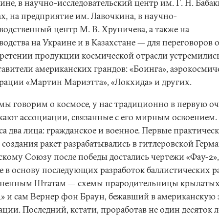
не, в научно-исследовательский центр им. Г. Н. Бабак
х, на предприятие им. Лавочкина, в научно-
водственный центр М. В. Хруничева, а также на
одства на Украине и в Казахстане — для переговоров 
ретении продукции космической отрасли устремилис
тавители американских грандов: «Боинга», аэрокосмич
рации «Мартин Мариэтта», «Локхида» и других.
 мы говорим о космосе, у нас традиционно в первую о
кают ассоциации, связанные с его мирным освоением.
а два лица: гражданское и военное. Первые практичес
 создания ракет разрабатывались в гитлеровской Герм
скому Союзу после победы достались чертежи «Фау-2»,
е в основу последующих разработок баллистических ра
ненным Штатам — схемы прародительницы крылатых
1» и сам Вернер фон Браун, бежавший в американскую
ции. Последний, кстати, проработав не один десяток л