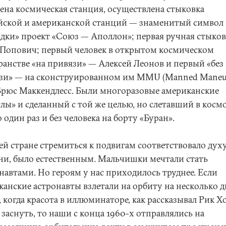
ена космическая станция, осуществлена стыковка
йской и американской станций — знаменитый символ
ядки» проект «Союз — Аполлон»; первая ручная стыко
 Попович; первый человек в открытом космическом
ранстве «на привязи» — Алексей Леонов и первый «без
зи» — на сконструированном им MMU (Manned Maneu
 Брюс Маккендлесс. Были многоразовые американские
лы» и сделанный с той же целью, но слетавший в косм
 один раз и без человека на борту «Буран».
ей стране стремиться к подвигам соответствовало дух
ни, было естественным. Мальчишки мечтали стать
навтами. Но героям у нас приходилось труднее. Если
канские астронавты взлетали на орбиту на несколько д
 когда красота в иллюминаторе, как рассказывал Рик Хо
 заснуть, то наши с конца 1960-х отправлялись на