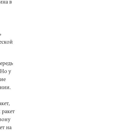
ина в
о
ь
еской
чередь
 Но у
кие
ании.
кет,
 ракет
 зону
ет на