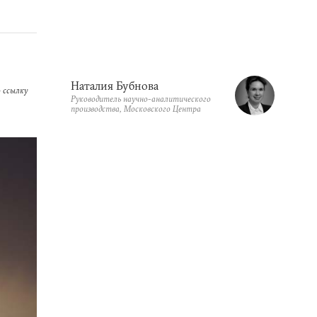
Наталия Бубнова
 ссылку
Руководитель научно-аналитического
производства, Московского Центра