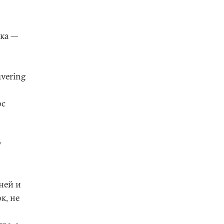
вка —
vering
ос
у
ней и
к, не