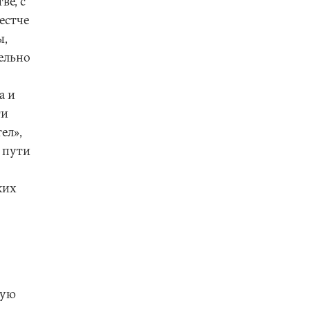
ве, с
естче
ы,
ельно
а и
ти
ел»,
 пути
ких
кую