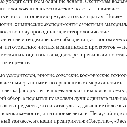
ею уходят слишком большие деньги. Скептикам возраж
апиталовложения в космические полеты — наиболее
ные по соотношению результатов к затратам. Новые
логии, химические эксперименты с чистыми материал
водство полупроводников, метеорологические,
зические и геодезические наблюдения, астрономическ
ы, изготовление чистых медицинских препаратов — п
истичным оценкам в двадцать раз превышали по отда
нные средства.
о ускорителей, многие советские космические техно
более выигрышными по сравнению с американскими.
ские скафандры легче надевались и снимались, шлемы 
ий обзор, а перчатки позволяли лучше двигать пальца
тывать предметы; это и катапульты, дававшие более вы
нь выживаемости, и титановые детали. Неслучайно, ког
зный занавес», на наши предприятия: «Энергию», «Звез