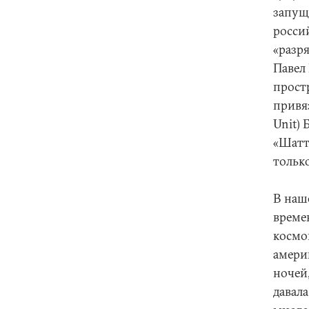
запущ
росси
«разр
Павел
прост
привя
Unit)
«Шатт
только
В наш
време
космо
амери
ночей,
давала