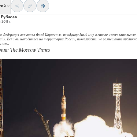
кий
 Бубнова
 2011 г.
я Федерация включила Фонд Карнеги за международный мир в список «нежелательных
ий». Если вы находитесь на территории России, пожалуйста, не размещайте публично
татью.
ик: The Moscow Times