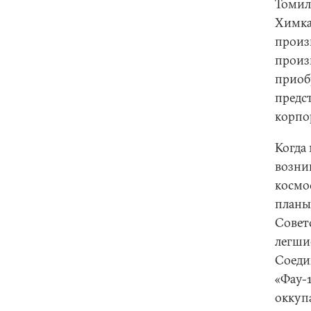
Томили
Химка
произ
произв
приоб
предс
корпо
Когда
возни
космос
планы
Совет
легши
Соеди
«Фау-
оккупа