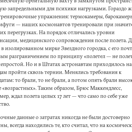
месячную орбитальную вахту в замкнутом пространст
тую запредельными для психики нагрузками. Гораздо ж
тренировочные упражнения: термокамеры, барокамер
ифуги — наших космонавтов тренировали при значит
их перегрузках. На порядок отличались уровни
нсации, медицинского сопровождения после полета. Д
 в изолированном мирке Звездного городка, с его поч
вым разграничением по принципу «полетел — не полет
непростой. Но и в Штатах астронавтам приходилось на
здам пройти сквозь тернии. Менялись требования к
атам: то брали, то не брали, а потом опять брали высо
е «возрастных». Таким образом, Брюс Маккендлесс,
ер, ждал полета целых 17 лет — что само по себе уже
тво.
точные данные о затратах никогда не были достоверно
ны, всегда находились те, кто считал, что на космичес