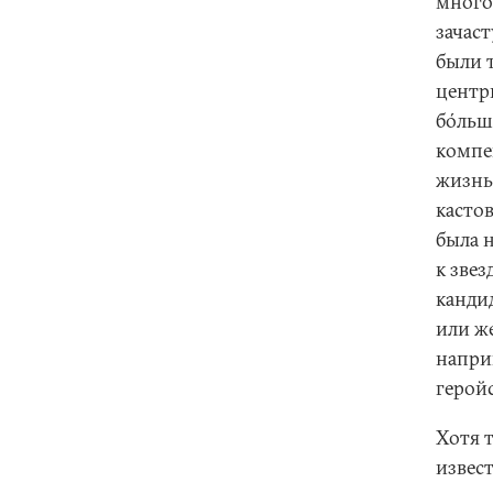
много
зачас
были 
центр
бóльш
компе
жизнь
касто
была 
к зве
кандид
или ж
наприм
геройс
Хотя 
извест