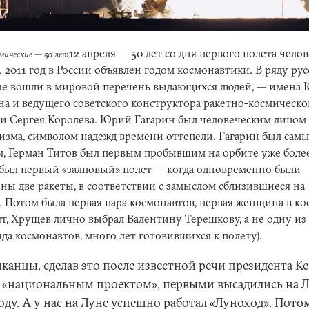
12 апреля — 50 лет со дня первого полета челов
мические — 50 лет
. 2011 год в России объявлен годом космонавтики. В ряду рус
е вошли в мировой перечень выдающихся людей, — имена
на и ведущего советского конструктора ракетно-космическо
и Сергея Королева. Юрий Гагарин был человеческим лицом
изма, символом надежд времени оттепели. Гагарин был сам
, Герман Титов был первым пробывшим на орбите уже более
был первый «залповый» полет — когда одновременно были
ны две ракеты, в соответствии с замыслом сблизившиеся на
. Потом была первая пара космонавтов, первая женщина в ко
ят, Хрущев лично выбрал Валентину Терешкову, а не одну из
яда космонавтов, много лет готовившихся к полету).
канцы, сделав это после известной речи президента К
 «национальным проектом», первыми высадились на Л
оду. А у нас на Луне успешно работал «Луноход». Пото