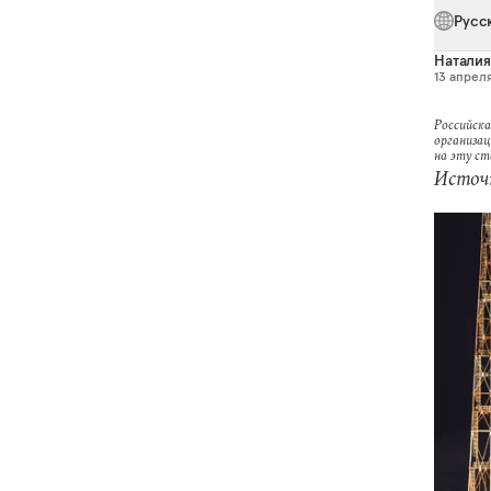
Русс
Наталия
13 апреля
Российска
организац
на эту с
Источн