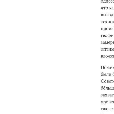
одисс
что к
выгод
техно
произ
геофи
замер
оптим
вложе
Помим
были 
Совет
бóльш
захва
урове
«желе