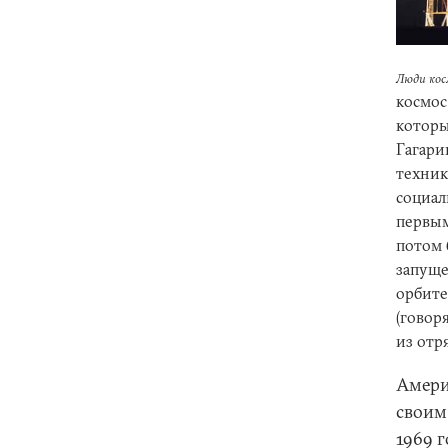
Люди кос
космос
которы
Гагари
техник
социал
первым
потом 
запуще
орбите
(говор
из отр
Амери
своим
1969 г