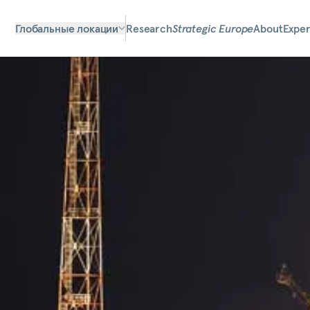
Глобальные локации
Research
Strategic Europe
About
Exper