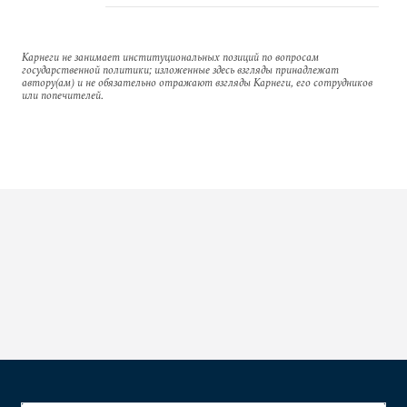
Карнеги не занимает институциональных позиций по вопросам
государственной политики; изложенные здесь взгляды принадлежат
автору(ам) и не обязательно отражают взгляды Карнеги, его сотрудников
или попечителей.