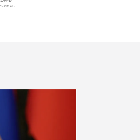
оженные
ников или