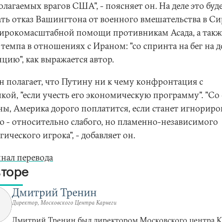
лагаемых врагов США", - поясняет он. На деле это буд
ать отказ Вашингтона от военного вмешательства в С
ирокомасштабной помощи противникам Асада, а такж
 темпа в отношениях с Ираном: "со спринта на бег на 
цию", как выражается автор.
н полагает, что Путину ни к чему конфронтация с
кой, "если учесть его экономическую программу". "Со
ны, Америка дорого поплатится, если станет игнориро
ю - относительно слабого, но пламенно-независимого
гического игрока", - добавляет он.
нал перевода
вторе
Дмитрий Тренин
Директор, Московского Центра Карнеги
Дмитрий Тренин был директором Московского центра 