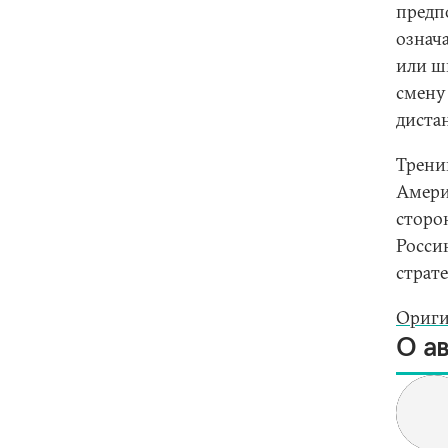
предпо
означ
или ш
смену
дистан
Трени
Амери
сторо
Росси
страте
Ориги
О а