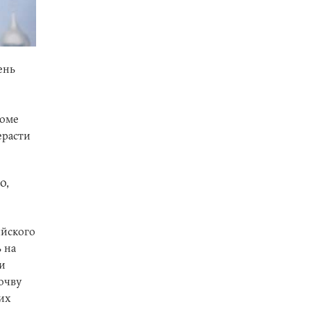
ень
роме
ерасти
о,
ийского
 на
 и
очву
их