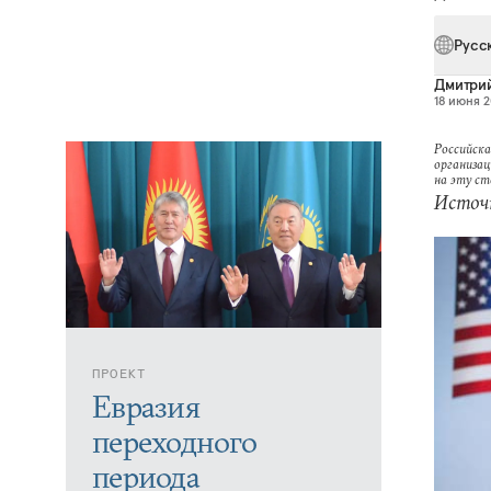
Русс
Дмитри
18 июня 2
Российска
организац
на эту с
Источн
ПРОЕКТ
Евразия
переходного
периода