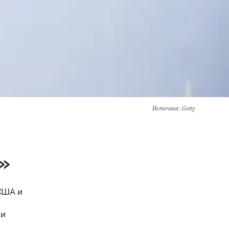
Источник
: Getty
и»
 США и
 и