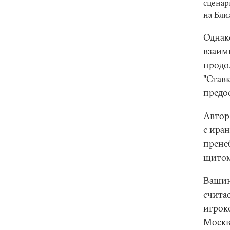
сценар
на Бли
Однак
взаим
продол
"Ставк
предо
Автор
с ира
прене
щитом 
Вашин
счита
игрок
Москв