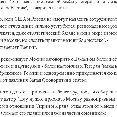
ия в Иране: появление атомной бомбы у Тегерана и новую 
жнем Востоке", - говорится в статье.
о, если США и Россия не смогут наладить сотрудничест
ное отчуждение сильно усугубится, региональные кри
жатся, даже стратегический баланс в сил в мире измен
и высоки, но сделать правильный выбор нелегко", -
стерегает Тренин.
 рекомендует Москве заговорить с Дамаском более жест
нскими партнерами - более настойчиво. Тегеран "выказ
брежение к России и одновременно прикрывается ею к
от давления Запада", говорится в статье.
гтон должен принять еще более трудное для себя реше
ет автор. "Ему нужно признать Москву равноправным
ом в отношении Сирии и Ирана, отказаться от мысли,
а ломает его планы или даже является союзником