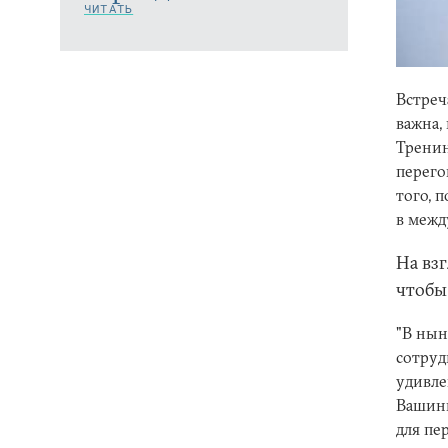
ЧИТАТЬ
Встреч
важна,
Тренин
перего
того, 
в межд
На вз
чтобы
"В нын
сотруд
удивле
Вашинг
для пе