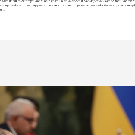
е занимает институциональных позиций по вопросам государственной политики; изл
ляды принадлежат автору(ам) и не обязательно отражают взгляды Карнеги, его сотруд
ей.