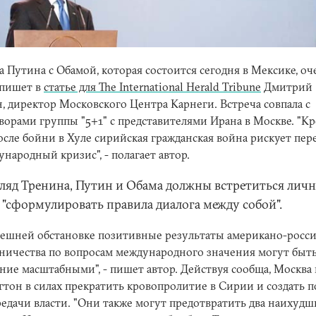
а Путина с Обамой, которая состоится сегодня в Мексике, оч
 пишет в
статье для The International Herald Tribune
Дмитрий
, директор Московского Центра Карнеги. Встреча совпала с
ворами группы "5+1" с представителями Ирана в Москве. "К
после бойни в Хуле сирийская гражданская война рискует пер
ународный кризис", - полагает автор.
гляд Тренина, Путин и Обама должны встретиться личн
 "сформулировать правила диалога между собой".
ешней обстановке позитивные результаты американо-росс
ничества по вопросам международного значения могут быть
ние масштабными", - пишет автор. Действуя сообща, Москва
тон в силах прекратить кровопролитие в Сирии и создать п
редачи власти. "Они также могут предотвратить два наихудш