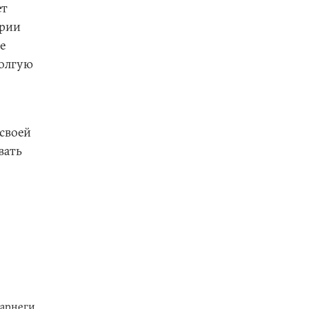
ет
ирии
е
долгую
 своей
вать
Карнеги