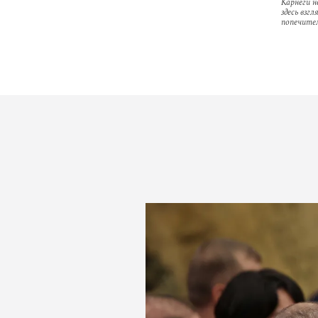
Карнеги н
здесь взг
попечител