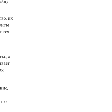
войну
во, их
зисы
ится.
ко, а
ывает
ак
ние,
 что