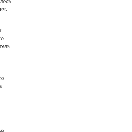
илось
ич.
и
но
тель
то
а
ой