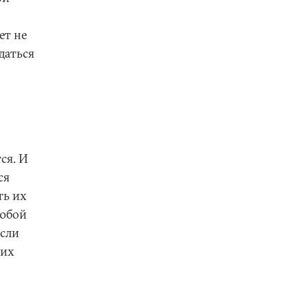
ет не
даться
ся. И
ся
ть их
любой
Если
чих