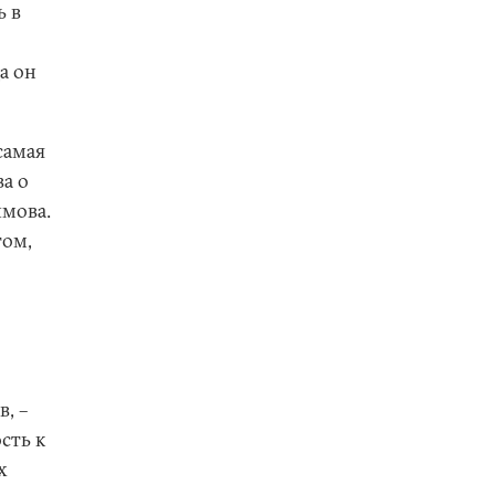
ь в
а он
самая
ва о
имова.
том,
, –
сть к
х