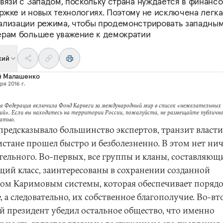
вязи с Западом, поскольку страна нуждается в финанс
ржке и новых технологиях. Поэтому не исключена легка
ализации режима, чтобы продемонстрировать западны
ерам большее уважение к демократии
кий
й Малашенко
ря 2016 г.
я Федерация включила Фонд Карнеги за международный мир в список «нежелательных
ий». Если вы находитесь на территории России, пожалуйста, не размещайте публично
татью.
 предсказывало большинство экспертов, транзит власти
истане прошел быстро и безболезненно. В этом нет ни
тельного. Во-первых, все группы и кланы, составляющ
щий класс, заинтересованы в сохранении созданной
ом Каримовым системы, которая обеспечивает порядо
, а следовательно, их собственное благополучие. Во-вт
й президент убедил остальное общество, что именно