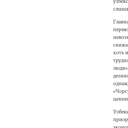
узбек
слыша
Главна
переж
невоз
снижа
хоть 
трудн
люди»
дезин
однаж
«Чорс
ценни
Узбек
приор
эконо