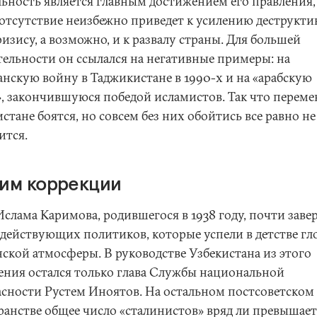
льность является главным достижением его правления,
е отсутствие неизбежно приведет к усилению деструкт
ризису, а возможно, и к развалу страны. Для большей
тельности он ссылался на негативные примеры: на
анскую войну в Таджикистане в 1990-х и на «арабскую
», закончившуюся победой исламистов. Так что переме
стане боятся, но совсем без них обойтись все равно не
ится.
им коррекции
Ислама Каримова, родившегося в 1938 году, почти заве
 действующих политиков, которые успели в детстве гл
нской атмосферы. В руководстве Узбекистана из этого
ения остался только глава Службы национальной
асности Рустем Иноятов. На остальном постсоветском
ранстве общее число «сталинистов» вряд ли превышает