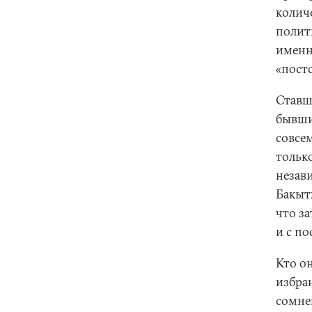
количе
полити
именн
«пост
Ставш
бывши
совсе
тольк
незав
Бакыт
что з
и с п
Кто о
избран
сомне