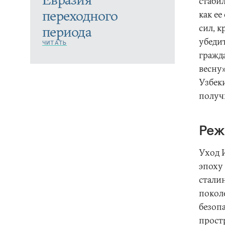
стаби
переходного
как е
сил, к
периода
убеди
ЧИТАТЬ
гражд
весну
Узбеки
получ
Реж
Уход 
эпоху
стали
покол
безоп
прост