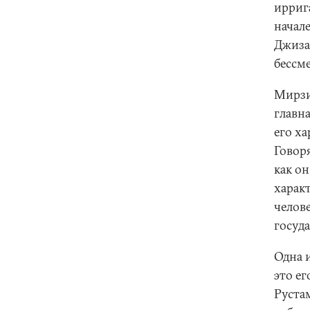
ирриг
начале
Джизак
бессм
Мирзиё
главна
его х
Говоря
как о
характ
челов
госуд
Одна 
это ег
Руста