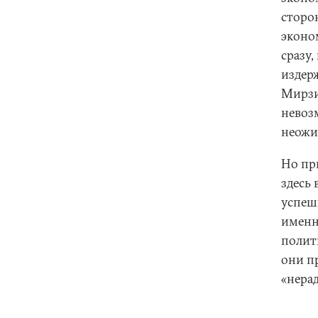
сторо
эконо
сразу
издер
Мирзиё
невоз
неожи
Но пр
здесь
успеш
именн
полит
они п
«нера