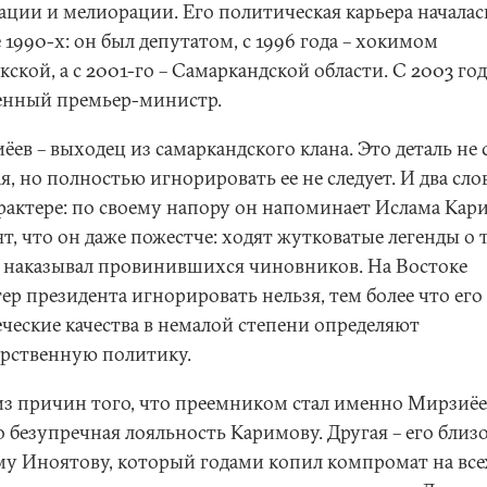
ации и мелиорации. Его политическая карьера началас
 1990-х: он был депутатом, с 1996 года – хокимом
ской, а с 2001-го – Самаркандской области. С 2003 год
енный премьер-министр.
ев – выходец из самаркандского клана. Это деталь не 
я, но полностью игнорировать ее не следует. И два сло
арактере: по своему напору он напоминает Ислама Кар
т, что он даже пожестче: ходят жутковатые легенды о 
н наказывал провинившихся чиновников. На Востоке
ер президента игнорировать нельзя, тем более что его
еческие качества в немалой степени определяют
арственную политику.
из причин того, что преемником стал именно Мирзиёев
о безупречная лояльность Каримову. Другая – его близо
му Иноятову, который годами копил компромат на все