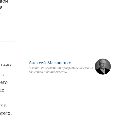
овой
я
м
Алексей Малашенко
 ссылку
Бывший консультант программы «Религия,
общество и безопасность»
 в
чего
ие
к в
орых,