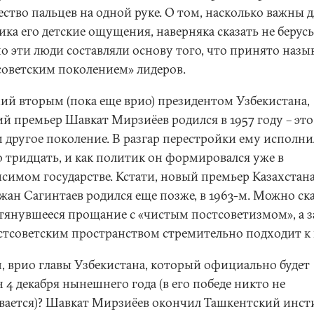
ство пальцев на одной руке. О том, насколько важны д
ка его детские ощущения, наверняка сказать не берусь
о эти люди составляли основу того, что принято назы
советским поколением» лидеров.
ий вторым (пока еще врио) президентом Узбекистана,
й премьер Шавкат Мирзиёев родился в 1957 году – это
м другое поколение. В разгар перестройки ему исполни
о тридцать, и как политик он формировался уже в
исимом государстве. Кстати, новый премьер Казахстан
жан Сагинтаев родился еще позже, в 1963-м. Можно ска
атянувшееся прощание с «чистым постсоветизмом», а 
остсоветским пространством стремительно подходит к 
н, врио главы Узбекистана, который официально будет
 4 декабря нынешнего года (в его победе никто не
вается)? Шавкат Мирзиёев окончил Ташкентский инст