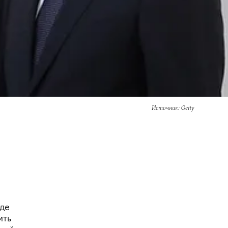
Источник
: Getty
иде
ить