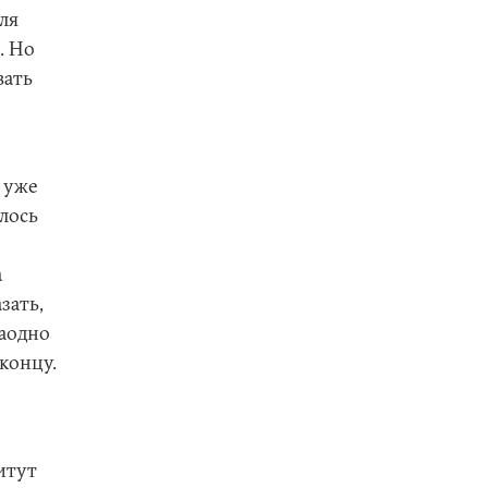
ля
. Но
вать
 уже
лось
а
зать,
заодно
концу.
итут