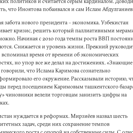
ских политиков и считается серым кардиналом. Довод
ть, что Иноятова побаивался и сам Ислам Абдулганиев
я забота нового президента – экономика. Узбекистан
ивает кризис, решить который паллиативными мерам
можно. Начиная с 2010 года темпы роста ВВП постоян
ются. Снижается и уровень жизни. Прежний руководи
и вспоминал время от времени об экономических
остях, но упор все же делал на достижениях. «Знающие
 говорили, что Ислама Каримова сознательно
формировало его окружение. Рассказывали историю, ч
ды перед посещением Каримовым ташкентского базар
у» чиновники велели торговцам занизить цифры на
ках.
истан нуждается в реформах. Мирзиёев назвал шесть
итетных задач, среди них сохранение темпов
мического роста с опорой на собственные силы. С одн