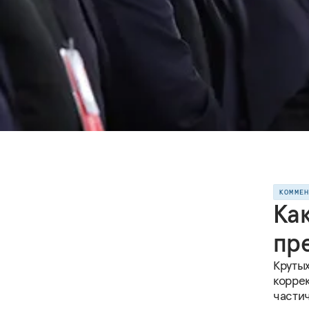
КОММЕ
Ка
пр
Круты
корре
части