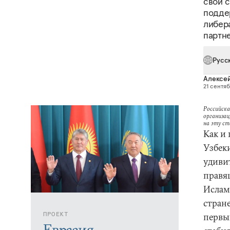
свои с
подде
либер
партн
Русс
Алексе
21 сентяб
Российска
организац
на эту с
Как и
Узбек
удиви
правя
Ислам
стране
ПРОЕКТ
первы
Евразия