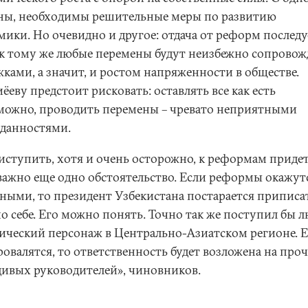
ны, необходимы решительные меры по развитию
мики. Но очевидно и другое: отдача от реформ последу
, к тому же любые перемены будут неизбежно сопровож
жками, а значит, и ростом напряженности в обществе.
еву предстоит рисковать: оставлять все как есть
можно, проводить перемены – чревато неприятными
данностями.
иступить, хотя и очень осторожно, к реформам придет
 важно еще одно обстоятельство. Если реформы окажут
ными, то президент Узбекистана постарается приписа
о себе. Его можно понять. Точно так же поступил бы 
ический персонаж в Центрально-Азиатском регионе. 
ровалятся, то ответственность будет возложена на про
дивых руководителей», чиновников.