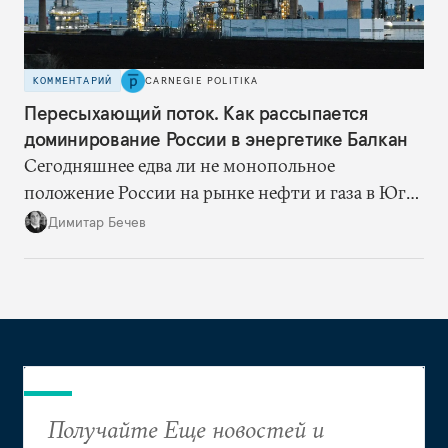
КОММЕНТАРИЙ
CARNEGIE POLITIKA
Пересыхающий поток. Как рассыпается
доминирование России в энергетике Балкан
Сегодняшнее едва ли не монопольное
положение России на рынке нефти и газа в Юго-
Восточной Европе — это уходящая натура.
Димитар Бечев
Ситуация скоро изменится: балканские страны
и компании активно ищут новых поставщиков,
что неизбежно сократит продажи российских
энергоносителей в регионе
Получайте Еще новостей и