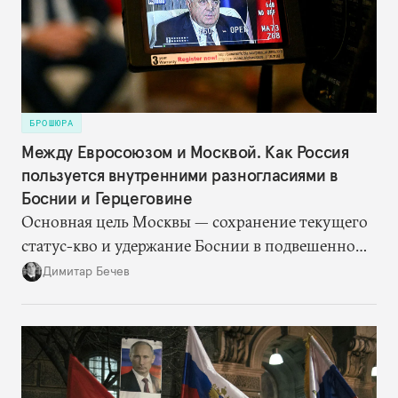
России в области безопасности, которая имела
место до 2020 года.
БРОШЮРА
Между Евросоюзом и Москвой. Как Россия
пользуется внутренними разногласиями в
Боснии и Герцеговине
Основная цель Москвы — сохранение текущего
статус-кво и удержание Боснии в подвешенном
состоянии. Для этого Кремлю достаточно
Димитар Бечев
просто поддерживать на должном уровне
напряженность за счет резкой риторики. Россия
оказалась не очень щедра на финансовую
помощь Республике Сербской. Но она, судя по
всему, одержала победу в битве за сердца и умы