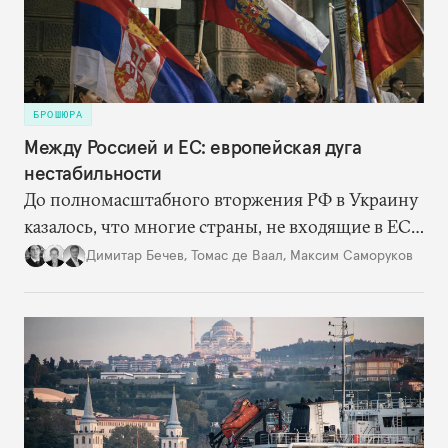
боснийских сербов.
БРОШЮРА
Между Россией и ЕС: европейская дуга
нестабильности
До полномасштабного вторжения РФ в Украину
казалось, что многие страны, не входящие в ЕС
и НАТО, навсегда останутся в серой зоне между
Димитар Бечев
,
Томас де Ваал
,
Максим Саморуков
Россией и Западом. Но теперь они оказались в
гораздо более выгодном для себя положении и
могут двигаться по пути евроатлантической
интеграции, наращивая сотрудничество с
Европейским союзом и США. Впрочем, на этом
пути остается множество препятствий