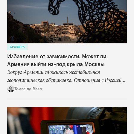
БРОШЮРА
Избавление от зависимости. Может ли
Армения выйти из-под крыла Москвы
Вокруг Армении сложилась нестабильная
геополитическая обстановка. Отношения с Россией
становятся все более напряженными, но страна по-
Томас де Ваал
прежнему сильно зависит от нее в сфере энергетики
и торговли, а также формально остается военным
союзником. При этом общество поддерживает идею
диверсификации внешней политики: практически
никто не хочет возврата к той зависимости от