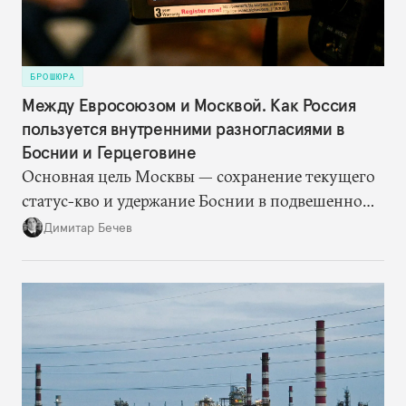
БРОШЮРА
Между Евросоюзом и Москвой. Как Россия
пользуется внутренними разногласиями в
Боснии и Герцеговине
Основная цель Москвы — сохранение текущего
статус-кво и удержание Боснии в подвешенном
состоянии. Для этого Кремлю достаточно
Димитар Бечев
просто поддерживать на должном уровне
напряженность за счет резкой риторики. Россия
оказалась не очень щедра на финансовую
помощь Республике Сербской. Но она, судя по
всему, одержала победу в битве за сердца и умы
боснийских сербов.