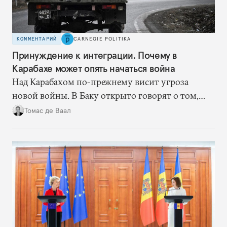
КОММЕНТАРИЙ
CARNEGIE POLITIKA
Принуждение к интеграции. Почему в
Карабахе может опять начаться война
Над Карабахом по-прежнему висит угроза
новой войны. В Баку открыто говорят о том,
что «проведение военной операции по
Томас де Ваал
разоружению сепаратистов — вопрос времени».
Речь идет о «демилитаризации» армянских
вооруженных отрядов, которые еще остаются в
Карабахе