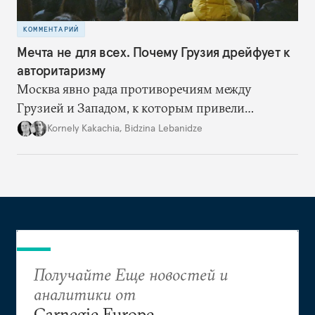
КОММЕНТАРИЙ
Мечта не для всех. Почему Грузия дрейфует к
авторитаризму
Москва явно рада противоречиям между
Грузией и Западом, к которым привели
действия «Грузинской мечты». Кремль
Kornely Kakachia
,
Bidzina Lebanidze
понимает: чем более авторитарной страной
становится Грузия, тем сильнее она будет
дрейфовать от Брюсселя к Москве
Получайте Еще новостей и
аналитики от
Carnegie Europe