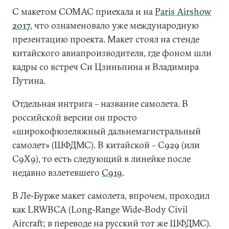
С макетом COMAC приехала и на
Paris Airshow
2017
, что ознаменовало уже международную
презентацию проекта. Макет стоял на стенде
китайского авиапроизводителя, где фоном шли
кадры со встреч Си Цзиньпина и Владимира
Путина.
Отдельная интрига – название самолета. В
российской версии он просто
«широкофюзеляжный дальнемагистральный
самолет» (ШФДМС). В китайской – С929 (или
С9Х9), то есть следующий в линейке после
недавно взлетевшего
С919
.
В Ле-Бурже макет самолета, впрочем, проходил
как LRWBCA (Long-Range Wide-Body Civil
Aircraft; в переводе на русский тот же ШФДМС).