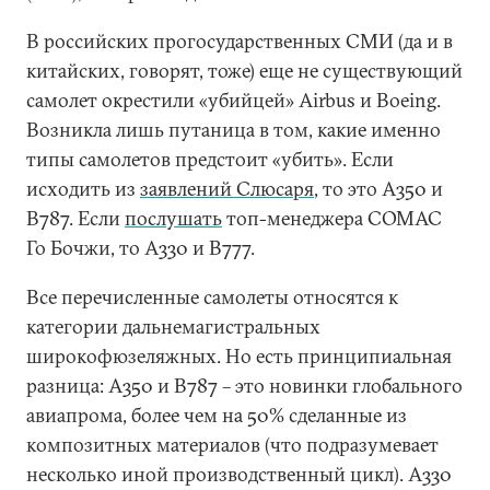
В российских прогосударственных СМИ (да и в
китайских, говорят, тоже) еще не существующий
самолет окрестили «убийцей» Airbus и Boeing.
Возникла лишь путаница в том, какие именно
типы самолетов предстоит «убить». Если
исходить из
заявлений Слюсаря
, то это A350 и
B787. Если
послушать
топ-менеджера COMAC
Го Бочжи, то А330 и В777.
Все перечисленные самолеты относятся к
категории дальнемагистральных
широкофюзеляжных. Но есть принципиальная
разница: А350 и В787 – это новинки глобального
авиапрома, более чем на 50% сделанные из
композитных материалов (что подразумевает
несколько иной производственный цикл). А330