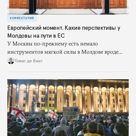
КОММЕНТАРИЙ
Европейский момент. Какие перспективы у
Молдовы на пути в ЕС
У Москвы по-прежнему есть немало
инструментов мягкой силы в Молдове вроде
русскоязычных СМИ и православной церкви,
Томас де Ваал
настроенной в основном против Запада.
Пытаясь повлиять на грядущие молдавские
выборы, Россия может опереться на
антизападные политические силы и сыграть на
недовольстве экономической ситуацией