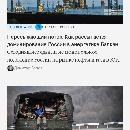
КОММЕНТАРИЙ
CARNEGIE POLITIKA
Пересыхающий поток. Как рассыпается
доминирование России в энергетике Балкан
Сегодняшнее едва ли не монопольное
положение России на рынке нефти и газа в Юго-
Восточной Европе — это уходящая натура.
Димитар Бечев
Ситуация скоро изменится: балканские страны
и компании активно ищут новых поставщиков,
что неизбежно сократит продажи российских
энергоносителей в регионе