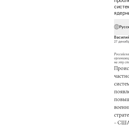
пробл
систе
ядерн
Русс
Васили
27 декабр
Российска
организац
на эту с
Проис
частн
систе
появл
повыш
военн
страт
– США