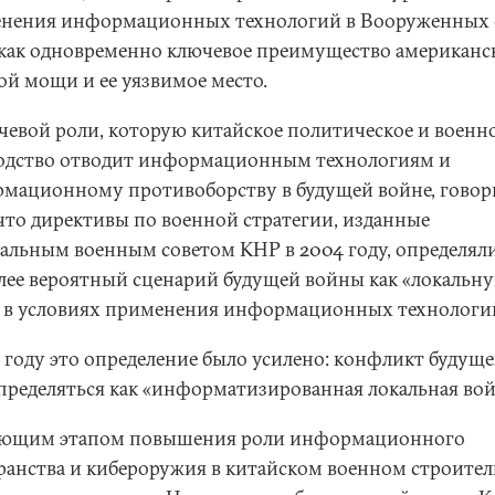
нения информационных технологий в Вооруженных 
ак одновременно ключевое преимущество американс
ой мощи и ее уязвимое место.
чевой роли, которую китайское политическое и военн
одство отводит информационным технологиям и
мационному противоборству в будущей войне, говор
 что директивы по военной стратегии, изданные
альным военным советом КНР в 2004 году, определял
лее вероятный сценарий будущей войны как «локальн
 в условиях применения информационных технологи
5 году это определение было усилено: конфликт будуще
определяться как «информатизированная локальная вой
ющим этапом повышения роли информационного
ранства и кибероружия в китайском военном строител