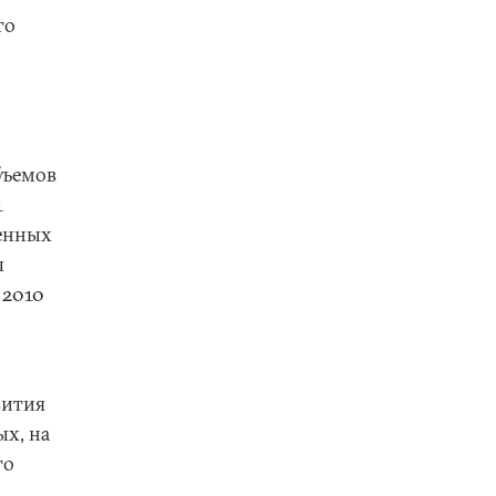
го
бъемов
1
венных
ы
 2010
вития
ых, на
го