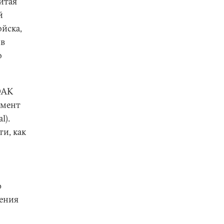
итая
й
ойска,
 в
о
ОАК
емент
l).
и, как
ю
нения