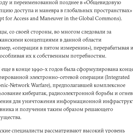
году и переименованной позднее в «Общевидовую
пцию доступа и маневра в глобальных пространствах» 
t for Access and Maneuver in the Global Commons).
цы, со своей стороны, во многом следовали за
канскими концепциями в данной области
имер, «операции в пятом измерении»), перерабатывая 
особливая их к собственным потребностям.
 еще в конце 1990-х годов была сформулирована конц
рированной электронно-сетевой операции (Integrated
onic-Network Warfare), предполагавшей комплексное
ьзование кибератак, радиоэлектронной борьбы и огне
ения для уничтожения информационной инфраструк
вника и получения таким образом решающего
ущества.
ские специалисты рассматривают высокий уровень