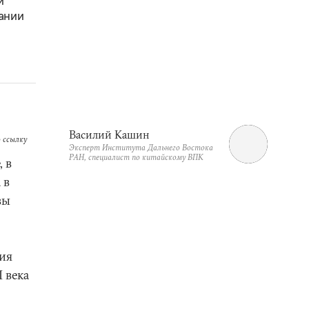
и
ании
Василий Кашин
 ссылку
Эксперт Института Дальнего Востока
РАН, специалист по китайскому ВПК
 в
 в
вы
ия
 века