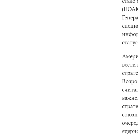
стало
(НОАК
Генер
специ
инфор
стату
Амери
вести
страте
Возро
счита
важне
страт
союзн
очере
ядерн