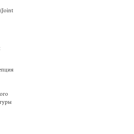
(Joint
и
епция
вого
туры