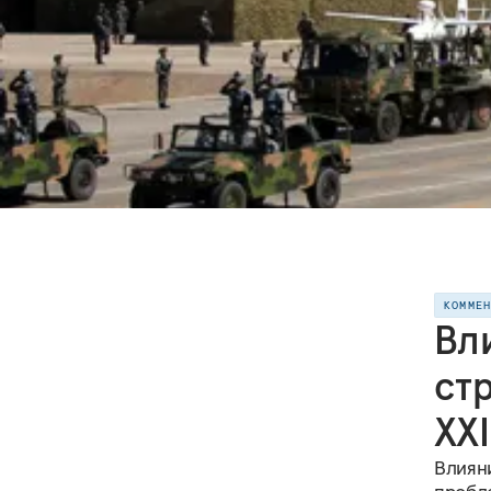
КОММЕ
Вл
ст
XXI
Влиян