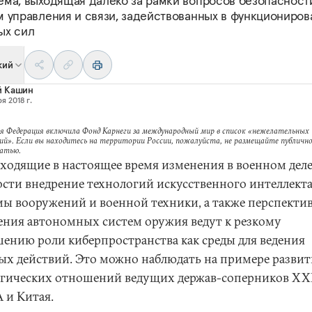
ема, выходящая далеко за рамки вопросов безопасност
м управления и связи, задействованных в функциониров
ых сил
кий
й Кашин
я 2018 г.
я Федерация включила Фонд Карнеги за международный мир в список «нежелательных
ий». Если вы находитесь на территории России, пожалуйста, не размещайте публично
татью.
ходящие в настоящее время изменения в военном деле,
ости внедрение технологий искусственного интеллекта
мы вооружений и военной техники, а также перспекти
ения автономных систем оружия ведут к резкому
ению роли киберпространства как среды для ведения
ых действий. Это можно наблюдать на примере развит
егических отношений ведущих держав-соперников XXI
 и Китая.