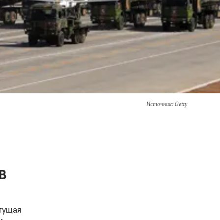
Источник
: Getty
в
тущая