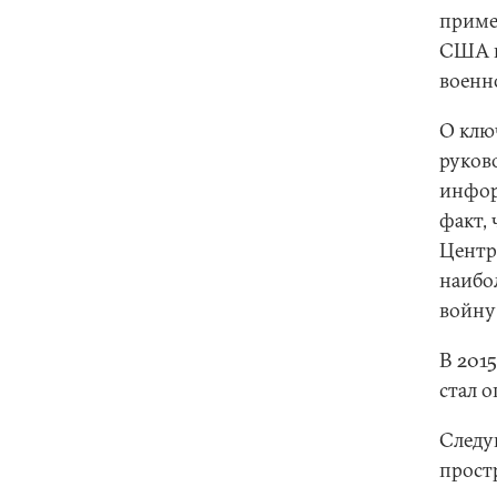
приме
США к
военн
О клю
руков
инфор
факт,
Центр
наибо
войну
В 201
стал 
Следу
прост