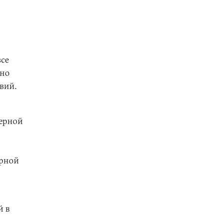
се
ьно
вий.
дерной
ерной
й в