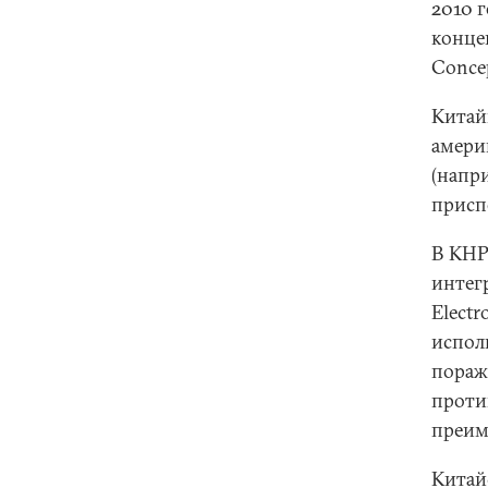
2010 
конце
Concep
Китай
амери
(напр
присп
В КНР
интег
Electr
испол
пораж
проти
преим
Китай