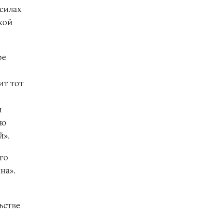
силах
кой
ое
ит тот
и
ую
й».
го
на».
ьстве