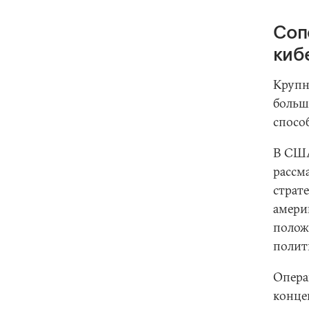
Соп
киб
Крупн
больш
спосо
В США
рассм
страт
амери
полож
полити
Опера
конце