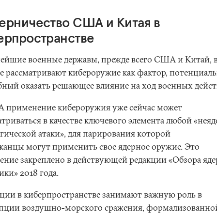
ерничество США и Китая в
ерпространстве
ейшие военные державы, прежде всего США и Китай, в
е рассматривают кибероружие как фактор, потенциал
бный оказать решающее влияние на ход военных дейст
 применение кибероружия уже сейчас может
атриваться в качестве ключевого элемента любой «нея
егической атаки», для парирования которой
канцы могут применить свое ядерное оружие. Это
ение закреплено в действующей редакции «Обзора яд
ки» 2018 года.
ции в киберпространстве занимают важную роль в
пции воздушно-морского сражения, формализованно