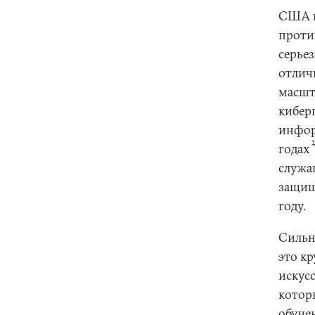
США в
проти
серье
отлич
масшт
кибер
инфор
годах
служа
защищ
году.
Сильн
это к
искус
котор
обуче