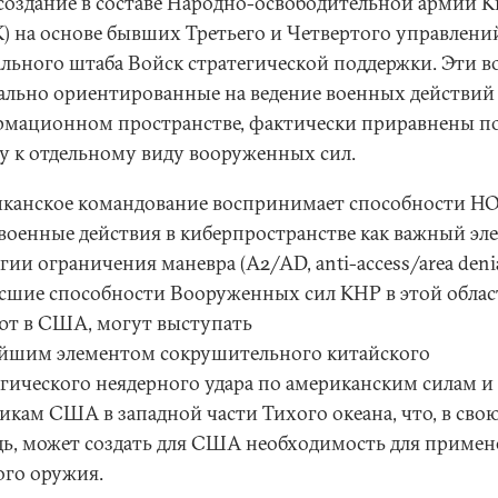
 создание в составе Народно-освободительной армии К
) на основе бывших Третьего и Четвертого управлени
ального штаба Войск стратегической поддержки. Эти в
ально ориентированные на ведение военных действий
мационном пространстве, фактически приравнены п
су к отдельному виду вооруженных сил.
канское командование воспринимает способности Н
 военные действия в киберпространстве как важный эл
гии ограничения маневра (A2/AD, anti-access/area denia
сшие способности Вооруженных сил КНР в этой област
ют в США, могут выступать
йшим элементом сокрушительного китайского
егического неядерного удара по американским силам и
икам США в западной части Тихого океана, что, в сво
дь, может создать для США необходимость для приме
ого оружия.