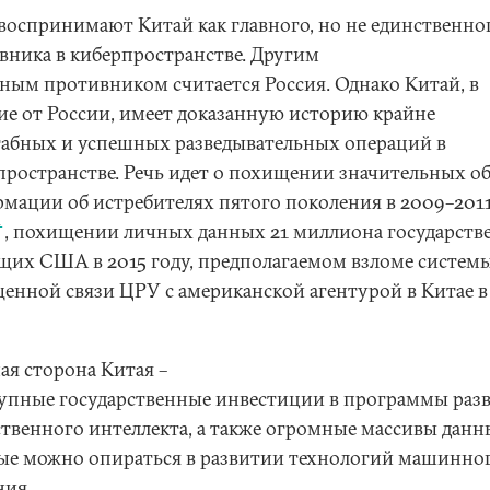
оспринимают Китай как главного, но не единственно
вника в киберпространстве. Другим
зным противником считается Россия. Однако Китай, в
ие от России, имеет доказанную историю крайне
абных и успешных разведывательных операций в
пространстве. Речь идет о похищении значительных о
мации об истребителях пятого поколения в 2009–201
1
, похищении личных данных 21 миллиона государст
щих США в 2015 году, предполагаемом взломе систем
енной связи ЦРУ с американской агентурой в Китае в
ая сторона Китая –
рупные государственные инвестиции в программы раз
ственного интеллекта, а также огромные массивы данн
ые можно опираться в развитии технологий машинно
ния.