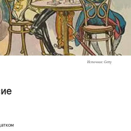
Источник
: Getty
сие
датком