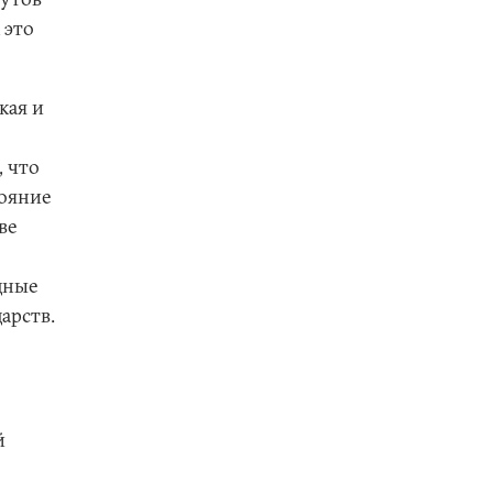
 это
.
кая и
, что
тояние
ве
дные
арств.
й