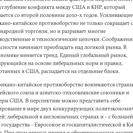
 углубление конфликта между США и КНР, который
вается со второй половины 2010-х годов. Усиливающее
кано-китайское противоборство не только сокращает 
народной торговли, но и разрывает многие
водственные и технологические цепочки. Соображени
асности начинают преобладать над логикой рынка. В
ономике меняется тренд. Единый глобальный рынок,
ирующийся на основе либеральных норм и правил,
отанных в США, распадается на отдельные блоки.
рикано-китайское противоборство вовлекаются стран
ейского союза и азиатско-тихоокеанские союзники и
еры США. В перспективе можно представить себе
рование в мире двух конкурирующих политэкономи
ей: либеральной в англоязычных странах и – с большей
 государства – Евросоюзе и госкапиталистической в Ки
и. При этом единых правил и общепризнанных инсти