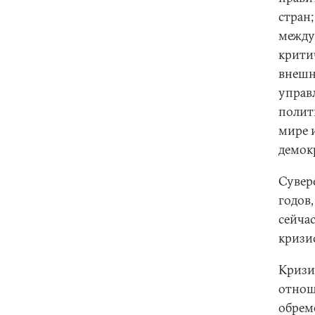
стран
между
крити
внешн
управ
полит
мире 
демок
Сувер
годов
сейча
кризис
Кризи
отнош
обрем