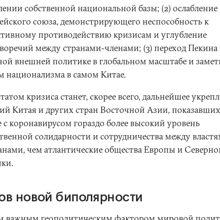
лении собственной национальной базы; (2) ослабление
ейского союза, демонстрирующего неспособность к
тивному противодействию кризисам и углубление
воречий между странами-членами; (3) переход Пекина 
ной внешней политике в глобальном масштабе и заме
м национализма в самом Китае.
татом кризиса станет, скорее всего, дальнейшее укреп
ий Китая и других стран Восточной Азии, показавших
е с коронавирусом гораздо более высокий уровень
твенной солидарности и сотрудничества между властя
анами, чем атлантические общества Европы и Северно
ки.
ов новой биполярности
 важным геополитическим фактором мировой поли