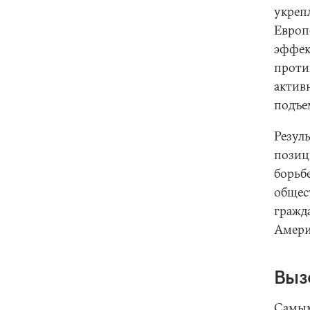
укреп
Европ
эффек
проти
актив
подъе
Резуль
позиц
борьб
общес
гражд
Амери
Выз
Самым