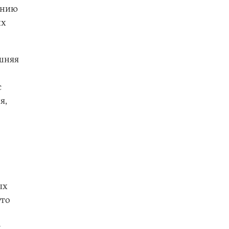
анию
ых
ешняя
с
я,
ых
Это
х