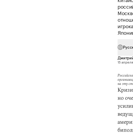
китай
росси
Москв
отнош
игрока
Японии
Русс
Дмитри
15 апреля
Российска
организац
на эту с
Кризи
но оче
усилив
ведущ
амери
бипол