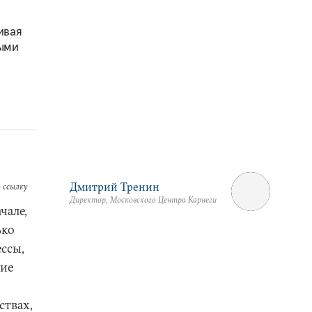
ивая
ыми
Дмитрий Тренин
 ссылку
Директор, Московского Центра Карнеги
чале,
ько
ессы,
ние
ствах,