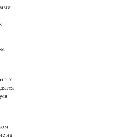
быми
к
ом
010-х
дятся
уся
ком
ие на