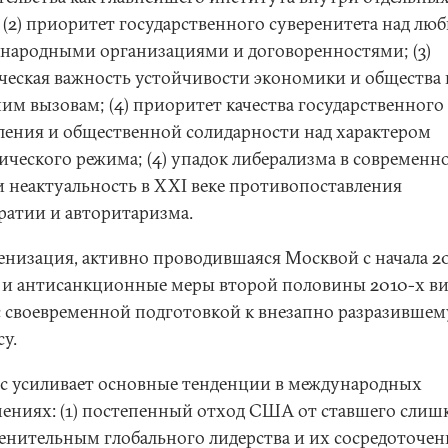
; (2) приоритет государственного суверенитета над лю
народными организациями и договоренностями; (3)
ческая важность устойчивости экономики и общества 
им вызовам; (4) приоритет качества государственного
ления и общественной солидарности над характером
ического режима; (4) упадок либерализма в современн
и неактуальность в XXI веке противопоставления
ратии и авторитаризма.
енизация, активно проводившаяся Москвой с начала 2
, и антисанкционные меры второй половины 2010-х ви
с своевременной подготовкой к внезапно разразившем
у.
с усиливает основные тенденции в международных
ениях: (1) постепенный отход США от ставшего слиш
енительным глобального лидерства и их сосредоточен