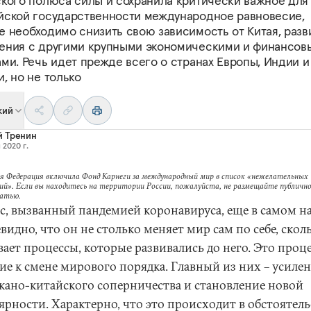
ского полюса силы и сохранила критически важное для
йской государственности международное равновесие,
е необходимо снизить свою зависимость от Китая, разв
ения с другими крупными экономическими и финансов
ми. Речь идет прежде всего о странах Европы, Индии и
, но не только
кий
й Тренин
 2020 г.
я Федерация включила Фонд Карнеги за международный мир в список «нежелательных
ий». Если вы находитесь на территории России, пожалуйста, не размещайте публично
татью.
с, вызванный пандемией коронавируса, еще в самом на
видно, что он не столько меняет мир сам по себе, скол
ает процессы, которые развивались до него. Это проц
ие к смене мирового порядка. Главный из них – усиле
кано-китайского соперничества и становление новой
ярности. Характерно, что это происходит в обстоятель