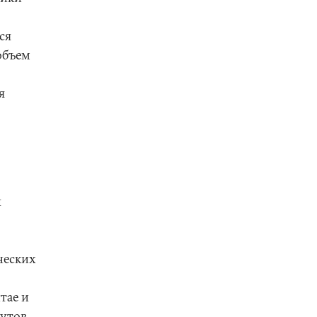
ся
объем
я
ы
ческих
тае и
тутов