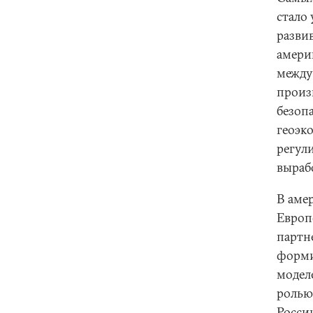
стало
разви
амери
между
произ
безоп
геоэк
регул
выраб
В аме
Европ
партн
форми
модел
ролью
Росси