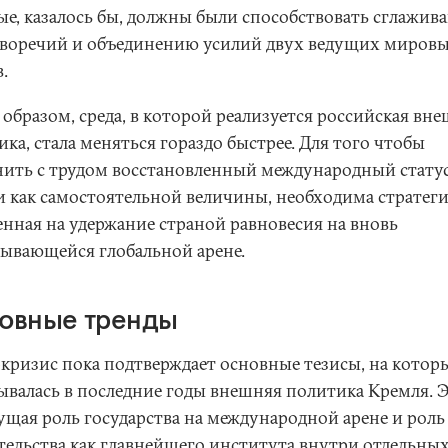
ые, казалось бы, должны были способствовать сглажив
воречий и объединению усилий двух ведущих миров
.
образом, среда, в которой реализуется российская вн
ка, стала меняться гораздо быстрее. Для того чтобы
нить с трудом восстановленный международный стату
и как самостоятельной величины, необходима стратеги
енная на удержание страной равновесия на вновь
лывающейся глобальной арене.
овные тренды
-кризис пока подтверждает основные тезисы, на котор
ывалась в последние годы внешняя политика Кремля. 
дущая роль государства на международной арене и роль
тельства как главнейшего института внутри отдельны