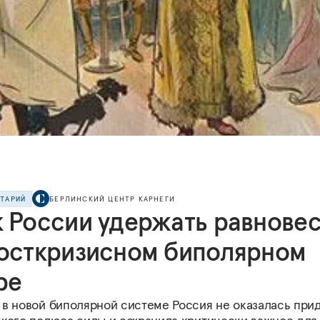
НТАРИЙ
БЕРЛИНСКИЙ ЦЕНТР КАРНЕГИ
к России удержать равнове
посткризисном биполярном
ре
 в новой биполярной системе Россия не оказалась при