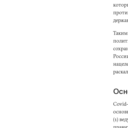
котор
проти
держав
Таким 
полити
сохра
Росси
нацел
раска
Осн
Covid
основ
(1) ве
прави