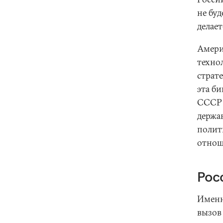
не буд
делае
Амери
техно
страте
эта би
СССР 
держа
полит
отнош
Рос
Именн
вызов