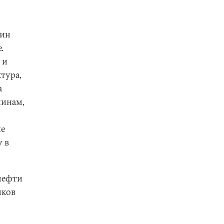
чин
.
 и
тура,
а
чинам,
ые
у в
нефти
иков