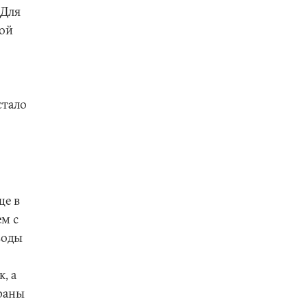
 Для
ной
стало
ще в
ем с
воды
, а
раны