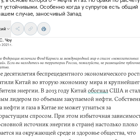
т устойчивыми. Особенно когда у супругов есть общий 
 нашем случае, заносчивый Запад
кий
C. Чоу
 2021 г.
я Федерация включила Фонд Карнеги за международный мир в список «нежелательных
ий». Если вы находитесь на территории России, пожалуйста, не размещайте публично
татью.
е десятилетия беспрецедентного экономического рост
атили Китай во вторую экономику мира и крупнейшег
бителя энергии. В 2013 году Китай
обогнал
США и стал
ым лидером по объемам закупаемой нефти. Собствен
 нефти и газа в Китае не может угнаться за
орастущим спросом. При этом избыточная зависимост
основной источник энергии в стране) настолько плохо
вается на окружающей среде и здоровье общества, что