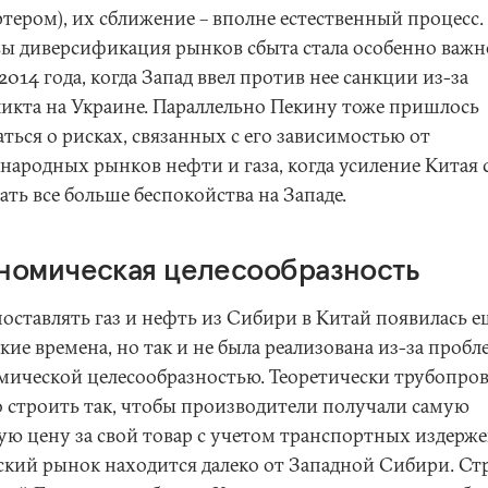
тером), их сближение – вполне естественный процесс.
ы диверсификация рынков сбыта стала особенно важ
2014 года, когда Запад ввел против нее санкции из-за
икта на Украине. Параллельно Пекину тоже пришлось
ться о рисках, связанных с его зависимостью от
народных рынков нефти и газа, когда усиление Китая 
ть все больше беспокойства на Западе.
номическая целесообразность
поставлять газ и нефть из Сибири в Китай появилась е
кие времена, но так и не была реализована из-за пробл
мической целесообразностью. Теоретически трубопро
 строить так, чтобы производители получали самую
ую цену за свой товар с учетом транспортных издержек
ский рынок находится далеко от Западной Сибири. Ст