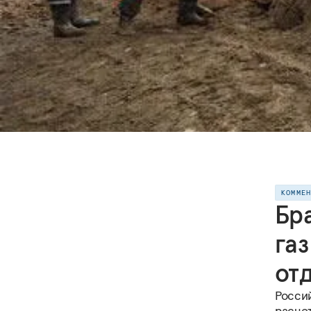
КОММЕ
Бра
газ
от
Росси
расчет