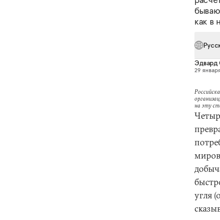
бываю
как в
Русс
Эдвард 
29 января
Российска
организац
на эту с
Четыр
превр
потре
миров
добыча
быстр
угля (
сказы