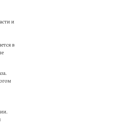
асти и
ется в
ые
за.
ногом
ии.
й