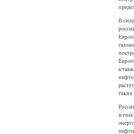
преде
В сил
росси
Европ
газов
постр
Европ
а так
нефть
расту
таких
Росси
и газа
энерг
нефти