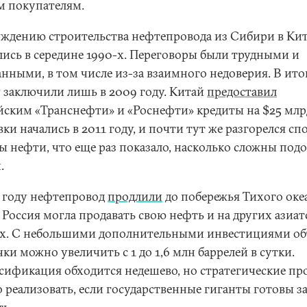
м покупателям.
уждению строительства нефтепровода из Сибири в Ки
лись в середине 1990-х. Переговоры были трудными и
анными, в том числе из-за взаимного недоверия. В ито
у заключили лишь в 2009 году. Китай
предоставил
йским «Транснефти» и «Роснефти» кредиты на $25 млр
ки начались в 2011 году, и почти тут же разгорелся сп
ны нефти, что еще раз показало, насколько сложны под
.
3 году нефтепровод
продлили
до побережья Тихого оке
 Россия могла продавать свою нефть и на других азиат
х. С небольшими дополнительными инвестициями о
ки можно увеличить с 1 до 1,6 млн баррелей в сутки.
сификация обходится недешево, но стратегические пр
 реализовать, если государственные гиганты готовы за