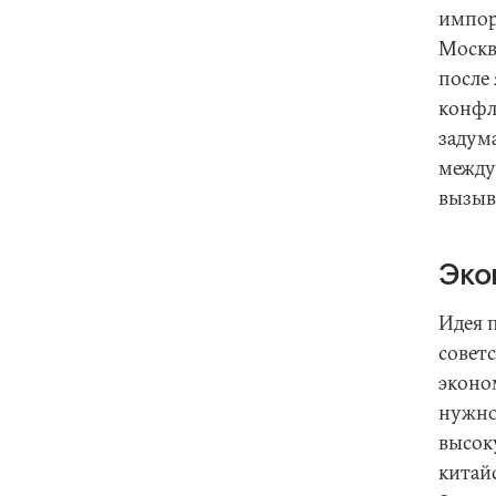
импор
Москв
после 
конфл
задума
между
вызыва
Эко
Идея 
советс
эконо
нужно
высок
китай