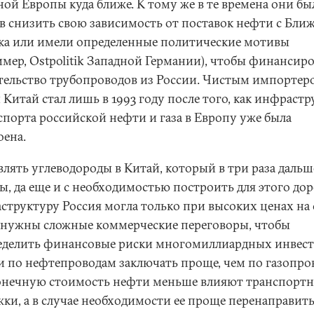
ной Европы куда ближе. К тому же в те времена они бы
в снизить свою зависимость от поставок нефти с Бли
ка или имели определенные политические мотивы
имер, Ostpolitik Западной Германии), чтобы финансир
тельство трубопроводов из России. Чистым импортер
Китай стал лишь в 1993 году после того, как инфрастр
спорта российской нефти и газа в Европу уже была
оена.
влять углеводороды в Китай, который в три раза дальш
ы, да еще и с необходимостью построить для этого до
структуру Россия могла только при высоких ценах на 
 нужны сложные коммерческие переговоры, чтобы
еделить финансовые риски многомиллиардных инвес
и по нефтепроводам заключать проще, чем по газопро
конечную стоимость нефти меньше влияют транспорт
жки, а в случае необходимости ее проще перенаправит