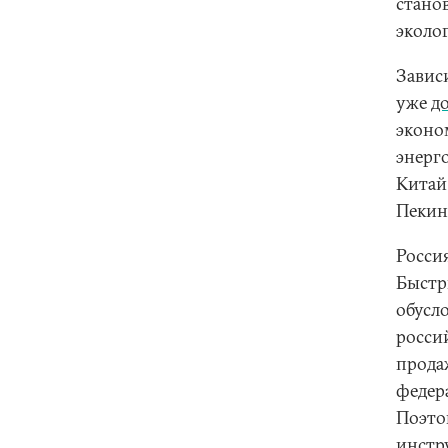
стано
эколо
Завис
уже
д
эконо
энерг
Китай
Пекин
Росси
Быстр
обусл
росси
прода
федер
Поэто
инстру