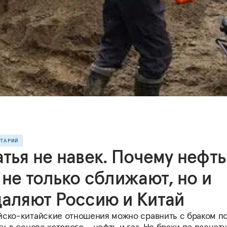
НТАРИЙ
тья не навек. Почему нефть
 не только сближают, но и
даляют Россию и Китай
йско-китайские отношения можно сравнить с браком п
у, в основе которого – нефть и газ. Но браки по расчету