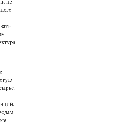
ли не
жнего
овать
ом
уктура
е
рогую
сырье.
тиций.
водам
ные
ь