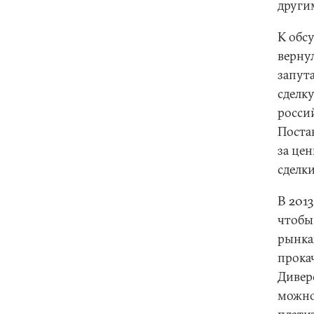
други
К обс
верну
запут
сделк
росси
Постав
за це
сделки
В 201
чтобы
рынка
прокач
Дивер
можно