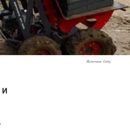
Источник
: Getty
 и
о