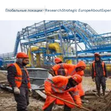
Глобальные локации
Research
Strategic Europe
About
Exper