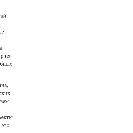
тай
ге
д.
ор из-
обные
ана,
ских
бъем
оекты
 это