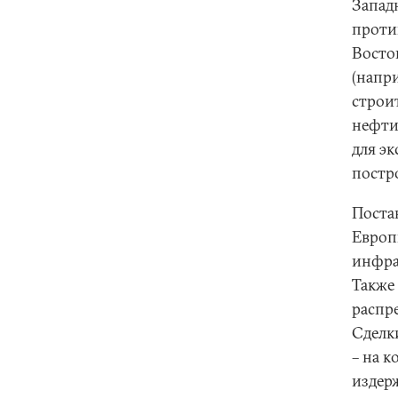
Запад
проти
Восто
(напр
строи
нефти 
для эк
постр
Поста
Европ
инфра
Также
распр
Сделк
– на 
издер