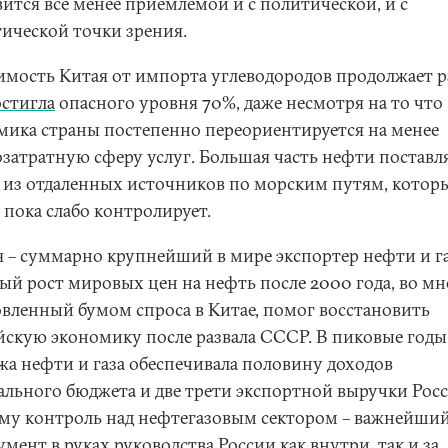
вится все менее приемлемой и с политической, и с
гической точки зрения.
имость Китая от импорта углеводородов продолжает р
остигла
опасного уровня 70%, даже несмотря на то что
мика страны постепенно переориентируется на менее
озатратную сферу услуг. Большая часть нефти поставля
 из отдаленных источников по морским путям, котор
 пока слабо контролирует.
я – суммарно крупнейший в мире экспортер нефти и га
ый рост мировых цен на нефть после 2000 года, во м
овленный бумом спроса в Китае, помог восстановить
йскую экономику после развала СССР. В пиковые годы
жа нефти и газа обеспечивала половину доходов
ального бюджета и две трети экспортной выручки Росс
му контроль над нефтегазовым сектором – важнейши
мент в руках руководства России как внутри, так и за