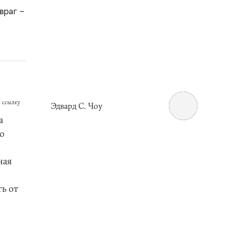
враг –
 ссылку
Эдвард C. Чоу
а
о
ная
ь от