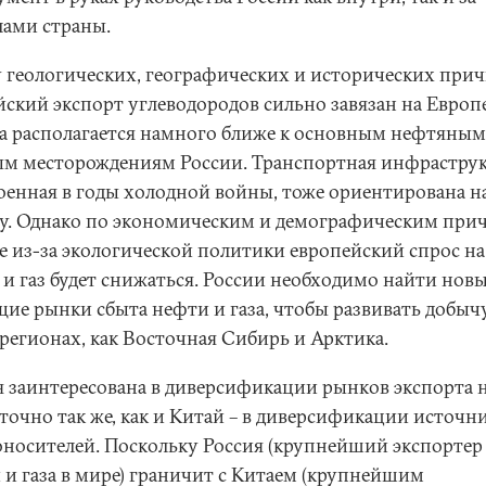
лами страны.
у геологических, географических и исторических при
йский экспорт углеводородов сильно завязан на Европе
а располагается намного ближе к основным нефтяным
ым месторождениям России. Транспортная инфраструк
оенная в годы холодной войны, тоже ориентирована н
у. Однако по экономическим и демографическим при
же из-за экологической политики европейский спрос на
 и газ будет снижаться. России необходимо найти нов
щие рынки сбыта нефти и газа, чтобы развивать добыч
 регионах, как Восточная Сибирь и Арктика.
я заинтересована в диверсификации рынков экспорта 
 точно так же, как и Китай – в диверсификации источн
оносителей. Поскольку Россия (крупнейший экспортер
 и газа в мире) граничит с Китаем (крупнейшим