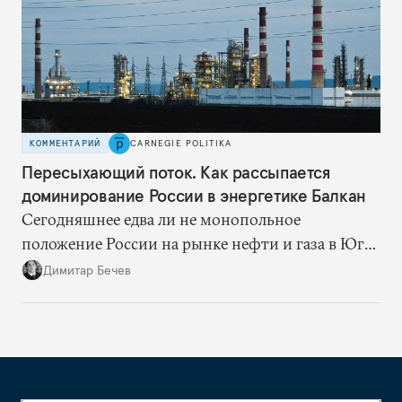
КОММЕНТАРИЙ
CARNEGIE POLITIKA
Пересыхающий поток. Как рассыпается
доминирование России в энергетике Балкан
Сегодняшнее едва ли не монопольное
положение России на рынке нефти и газа в Юго-
Восточной Европе — это уходящая натура.
Димитар Бечев
Ситуация скоро изменится: балканские страны
и компании активно ищут новых поставщиков,
что неизбежно сократит продажи российских
энергоносителей в регионе