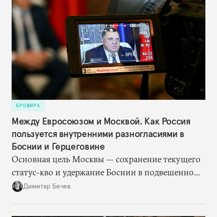
союзником. При этом общество поддерживает идею
диверсификации внешней политики: практически
никто не хочет возврата к той зависимости от
России в области безопасности, которая имела
место до 2020 года.
БРОШЮРА
Между Евросоюзом и Москвой. Как Россия
пользуется внутренними разногласиями в
Боснии и Герцеговине
Основная цель Москвы — сохранение текущего
статус-кво и удержание Боснии в подвешенном
состоянии. Для этого Кремлю достаточно
Димитар Бечев
просто поддерживать на должном уровне
напряженность за счет резкой риторики. Россия