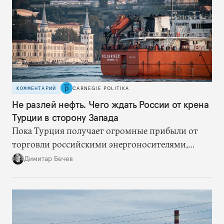
Европейским союзом и США. Впрочем, на этом
пути остается множество препятствий
КОММЕНТАРИЙ
CARNEGIE POLITIKA
Не разлей нефть. Чего ждать России от крена
Турции в сторону Запада
Пока Турция получает огромные прибыли от
торговли российскими энергоносителями,
частичный разворот на Запад не скажется на ее
Димитар Бечев
отношениях с Россией