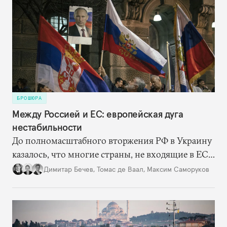
оказалась не очень щедра на финансовую
помощь Республике Сербской. Но она, судя по
всему, одержала победу в битве за сердца и умы
боснийских сербов.
БРОШЮРА
Между Россией и ЕС: европейская дуга
нестабильности
До полномасштабного вторжения РФ в Украину
казалось, что многие страны, не входящие в ЕС
и НАТО, навсегда останутся в серой зоне между
Димитар Бечев
,
Томас де Ваал
,
Максим Саморуков
Россией и Западом. Но теперь они оказались в
гораздо более выгодном для себя положении и
могут двигаться по пути евроатлантической
интеграции, наращивая сотрудничество с