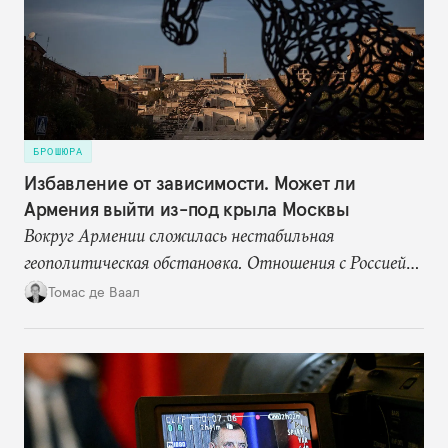
БРОШЮРА
Избавление от зависимости. Может ли
Армения выйти из-под крыла Москвы
Вокруг Армении сложилась нестабильная
геополитическая обстановка. Отношения с Россией
становятся все более напряженными, но страна по-
Томас де Ваал
прежнему сильно зависит от нее в сфере энергетики
и торговли, а также формально остается военным
союзником. При этом общество поддерживает идею
диверсификации внешней политики: практически
никто не хочет возврата к той зависимости от