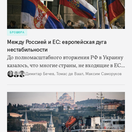
боснийских сербов.
БРОШЮРА
Между Россией и ЕС: европейская дуга
нестабильности
До полномасштабного вторжения РФ в Украину
казалось, что многие страны, не входящие в ЕС
и НАТО, навсегда останутся в серой зоне между
Димитар Бечев
,
Томас де Ваал
,
Максим Саморуков
Россией и Западом. Но теперь они оказались в
гораздо более выгодном для себя положении и
могут двигаться по пути евроатлантической
интеграции, наращивая сотрудничество с
Европейским союзом и США. Впрочем, на этом
пути остается множество препятствий