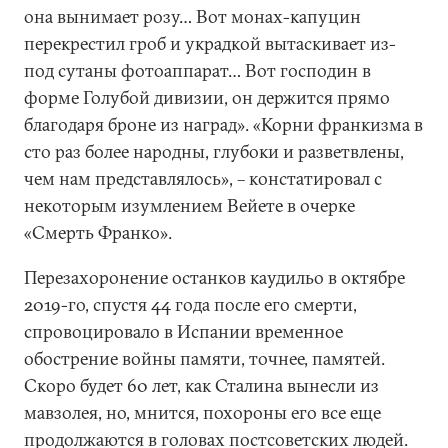
она вынимает розу… Вот монах-капуцин
перекрестил гроб и украдкой вытаскивает из-
под сутаны фотоаппарат… Вот господин в
форме Голубой дивизии, он держится прямо
благодаря броне из наград». «Корни франкизма в
сто раз более народны, глубоки и разветвлены,
чем нам представлялось», – констатировал с
некоторым изумлением Вейетe в очерке
«Смерть Франко».
Перезахоронение останков каудильо в октябре
2019-го, спустя 44 года после его смерти,
спровоцировало в Испании временное
обострение войны памяти, точнее, памятей.
Скоро будет 60 лет, как Сталина вынесли из
мавзолея, но, мнится, похороны его все еще
продолжаются в головах постсоветских людей.