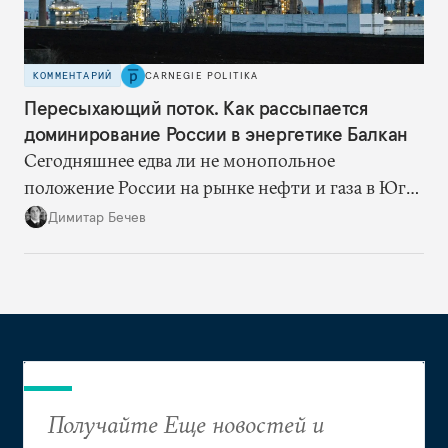
КОММЕНТАРИЙ
CARNEGIE POLITIKA
Пересыхающий поток. Как рассыпается
доминирование России в энергетике Балкан
Сегодняшнее едва ли не монопольное
положение России на рынке нефти и газа в Юго-
Восточной Европе — это уходящая натура.
Димитар Бечев
Ситуация скоро изменится: балканские страны
и компании активно ищут новых поставщиков,
что неизбежно сократит продажи российских
энергоносителей в регионе
Получайте Еще новостей и