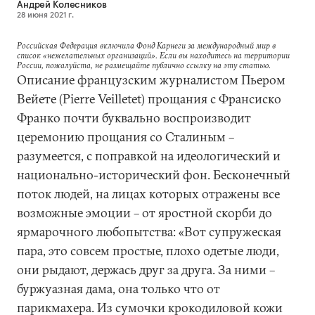
Андрей Колесников
28 июня 2021 г.
Российская Федерация включила Фонд Карнеги за международный мир в
список «нежелательных организаций». Если вы находитесь на территории
России, пожалуйста, не размещайте публично ссылку на эту статью.
Описание французским журналистом Пьером
Вейетe (Pierre Veilletet) прощания с Франсиско
Франко почти буквально воспроизводит
церемонию прощания со Сталиным –
разумеется, с поправкой на идеологический и
национально-исторический фон. Бесконечный
поток людей, на лицах которых отражены все
возможные эмоции – от яростной скорби до
ярмарочного любопытства: «Вот супружеская
пара, это совсем простые, плохо одетые люди,
они рыдают, держась друг за друга. За ними –
буржуазная дама, она только что от
парикмахера. Из сумочки крокодиловой кожи