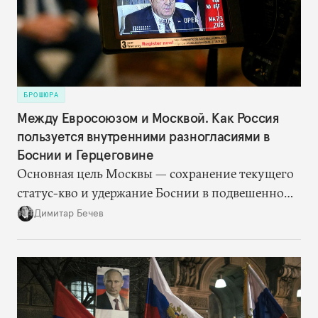
России в области безопасности, которая имела
место до 2020 года.
БРОШЮРА
Между Евросоюзом и Москвой. Как Россия
пользуется внутренними разногласиями в
Боснии и Герцеговине
Основная цель Москвы — сохранение текущего
статус-кво и удержание Боснии в подвешенном
состоянии. Для этого Кремлю достаточно
Димитар Бечев
просто поддерживать на должном уровне
напряженность за счет резкой риторики. Россия
оказалась не очень щедра на финансовую
помощь Республике Сербской. Но она, судя по
всему, одержала победу в битве за сердца и умы