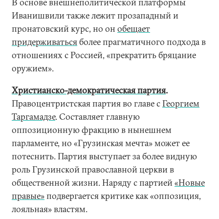
В основе внешнеполитической платформы
Иванишвили также лежит прозападный и
пронатовский курс, но он
обещает
придерживаться
более прагматичного подхода в
отношениях с Россией, «прекратить бряцание
оружием».
Христианско-демократическая партия
.
Правоцентристская партия во главе с
Георгием
Таргамадзе
. Составляет главную
оппозиционную фракцию в нынешнем
парламенте, но «Грузинская мечта» может ее
потеснить. Партия выступает за более видную
роль Грузинской православной церкви в
общественной жизни. Наряду с партией
«Новые
правые»
подвергается критике как «оппозиция,
лояльная» властям.