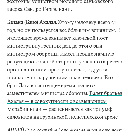
жестоким убийством молодого банковского
клерка
Сандро Гиргвлиани
.
Бачана (Бачо) Ахалая.
Этому человеку всего 31
год, но он пользуется все бо́льшим влиянием. В
настоящее время занимает ключевой пост
министра внутренних дел, до этого был
министром обороны. Имеет неоднозначную
репутацию: с одной стороны, успешно борется с
организованной преступностью, с другой —
причастен к нарушениям прав человека. Его
брат Дата в настоящее время является
заместителем министра обороны.
Взлет братьев
Ахалая — в совокупности с возвышением
Мерабишвили
— расценивается как триумф
силовиков на грузинской политической арене.
АПДЕЙТ: 20 сентября Бачо Ахалая ушел в отставку