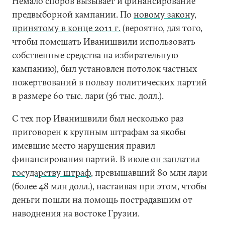
Немало споров вызывает и финансирование
предвыборной кампании. По
новому закону,
принятому в конце 2011 г.
(вероятно, для того,
чтобы помешать Иванишвили использовать
собственные средства на избирательную
кампанию), был установлен потолок частных
пожертвований в пользу политических партий
в размере 60 тыс. лари (36 тыс. долл.).
С тех пор Иванишвили был несколько раз
приговорен к крупным штрафам за якобы
имевшие место нарушения правил
финансирования партий. В июле
он заплатил
государству штраф
, превышавший 80 млн лари
(более 48 млн долл.), настаивая при этом, чтобы
деньги пошли на помощь пострадавшим от
наводнения на востоке Грузии.