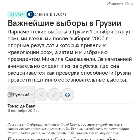
Источник
: Getty
СТАТЬЯ
CARNEGIE EUROPE
Важнейшие выборы в Грузии
Парламентские выборы в Грузии 1 октября станут
самыми важными после выборов 2003 г.,
спорные результаты которых привели к
«революции роз», а затем и к избранию
президентом Михаила Саакашвили. За кампанией
внимательно следят и из-за рубежа, где она
расценивается как проверка способности Грузии
провести подлинно соревновательные выборы.
Русский
Томас де Ваал
11 сентября 2012 г.
Российская Федерация включила Фонд Карнеги за международный мир в
список «нежелательных организаций». Если вы находитесь на территории
России, пожалуйста, не размещайте публично ссылку на эту статью.
Парламентские выборы в Грузии 1 октября