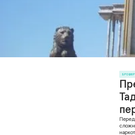
БРОШЮ
Пр
Тад
пе
Перед
сложн
нарко