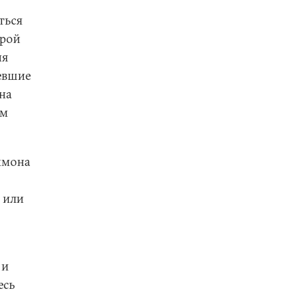
ться
орой
ия
евшие
на
ым
хмона
 или
 и
есь