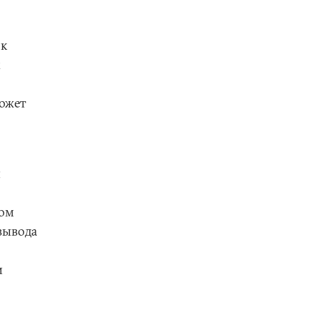
 к
х
ожет
и
том
вывода
и