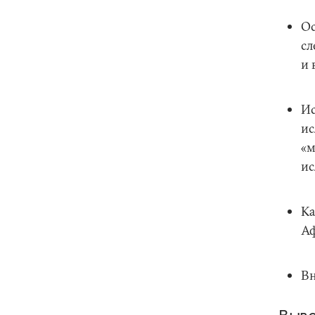
Ос
сл
и 
Ис
ис
«м
ис
Ка
Аф
Вн