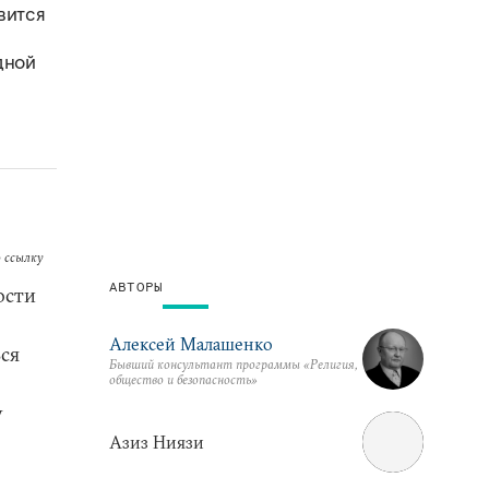
вится
дной
 ссылку
АВТОРЫ
ости
Алексей Малашенко
ься
Бывший консультант программы «Религия,
общество и безопасность»
у
Азиз Ниязи