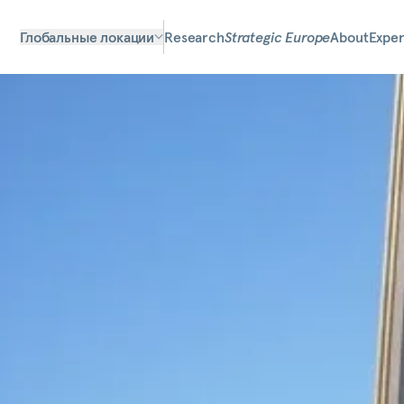
Глобальные локации
Research
Strategic Europe
About
Exper