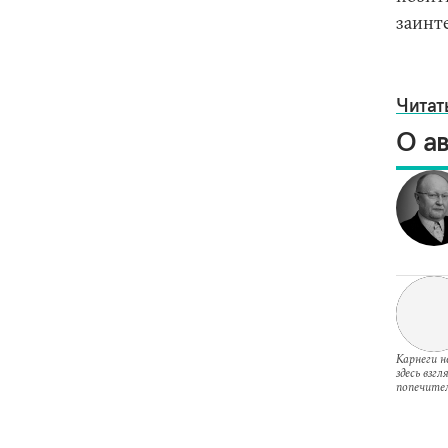
заинт
Читат
О а
Карнеги н
здесь взг
попечител