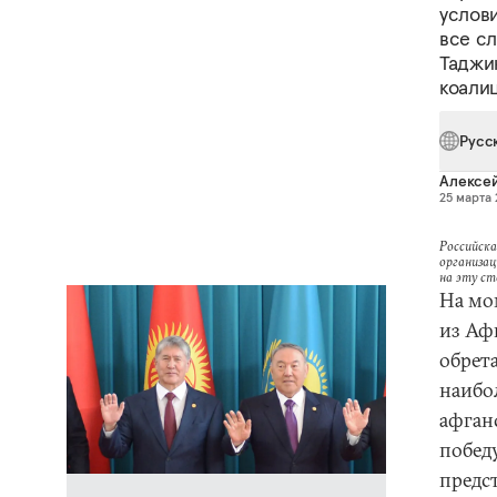
услов
все с
Таджи
коалиц
Русс
Алексе
25 марта 
Российска
организац
на эту с
На мо
из Аф
обрет
наибо
афган
побед
предст