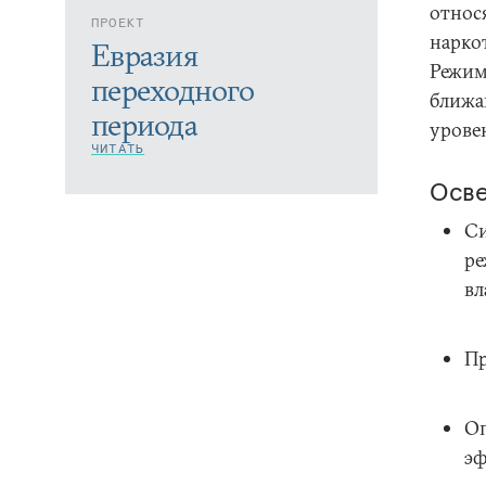
относ
ПРОЕКТ
нарко
Евразия
Режим
переходного
ближа
периода
уровен
ЧИТАТЬ
Осв
Си
ре
вл
Пр
Оп
эф