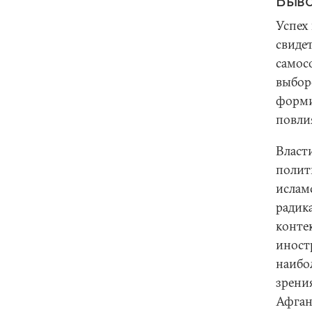
Выво
Успех
свидет
самос
выбор
форми
повлия
Власт
полит
ислам
радик
конте
иност
наибо
зрени
Афган