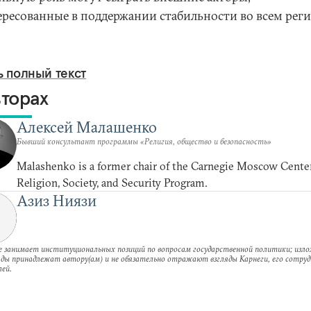
ересованные в поддержании стабильности во всем реги
ь полный текст
вторах
Алексей Малашенко
Бывший консультант программы «Религия, общество и безопасность»
Malashenko is a former chair of the Carnegie Moscow Center
Religion, Society, and Security Program.
Азиз Ниязи
е занимает институциональных позиций по вопросам государственной политики; изл
ляды принадлежат автору(ам) и не обязательно отражают взгляды Карнеги, его сотруд
ей.