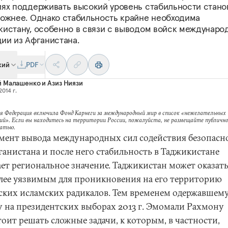
иях поддерживать высокий уровень стабильности стано
ложнее. Однако стабильность крайне необходима
кистану, особенно в связи с выводом войск междунаро
ии из Афганистана.
кий
PDF
й Малашенко
и
Азиз Ниязи
2014 г.
я Федерация включила Фонд Карнеги за международный мир в список «нежелательных
ий». Если вы находитесь на территории России, пожалуйста, не размещайте публично
татью.
мент вывода международных сил содействия безопасн
ганистана и после него стабильность в Таджикистане
ает региональное значение. Таджикистан может оказат
лее уязвимым для проникновения на его территорию
ских исламских радикалов. Тем временем одержавшем
у на президентских выборах 2013 г. Эмомали Рахмону
оит решать сложные задачи, к которым, в частности,