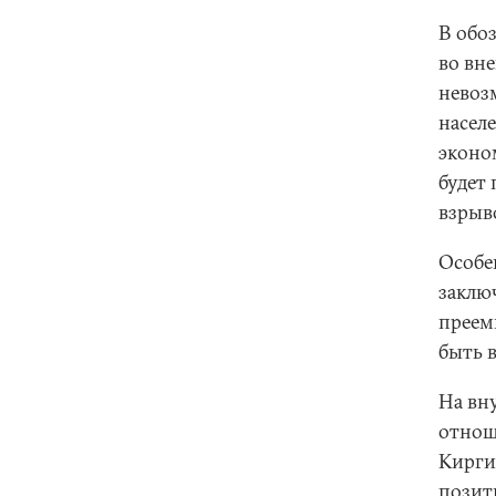
В обо
во вн
невоз
насел
эконо
будет
взрыв
Особе
заключ
преем
быть 
На вн
отнош
Кирги
позит