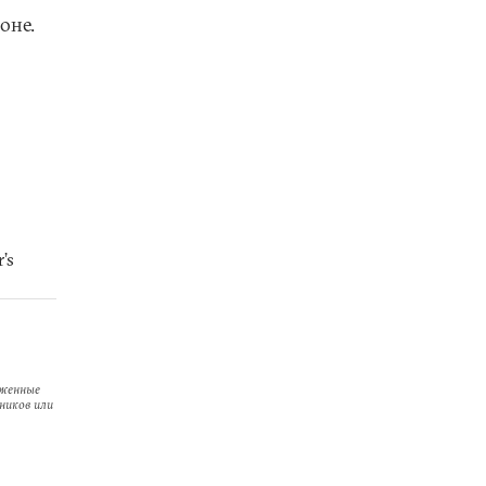
оне.
’s
оженные
ников или