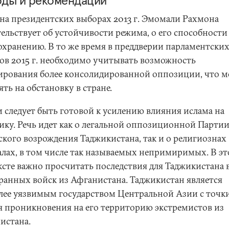
ды и рекомендации
 на президентских выборах 2013 г. Эмомали Рахмона
ельствует об устойчивости режима, о его способности
охранению. В то же время в преддверии парламентски
ов 2015 г. необходимо учитывать возможность
рования более консолидированной оппозиции, что м
ть на обстановку в стране.
и следует быть готовой к усилению влияния ислама на
ику. Речь идет как о легальной оппозиционной Парти
ского возрождения Таджикистана, так и о религиознах
алах, в том числе так называемых непримиримых. В э
ксте важно просчитать последствия для Таджикистана 
ранных войск из Афганистана. Таджикистан является
лее уязвимым государством Центральной Азии с точк
я проникновения на его территорию экстремистов из
истана.