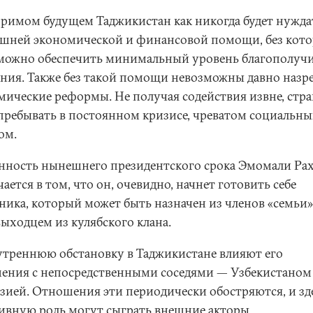
зримом будущем Таджикистан как никогда будет нужда
ешней экономической и финансовой помощи, без кот
можно обеспечить минимальный уровень благополуч
ения. Также без такой помощи невозможны давно назр
мические реформы. Не получая содействия извне, стра
 пребывать в постоянном кризисе, чреватом социальн
ом.
нность нынешнего президентского срока Эмомали Ра
ается в том, что он, очевидно, начнет готовить себе
ника, который может быть назначен из членов «семьи»
выходцем из кулябского клана.
утреннюю обстановку в Таджикистане влияют его
ения с непосредственными соседями — Узбекистаном
зией. Отношения эти периодически обостряются, и зд
ивную роль могут сыграть внешние акторы,