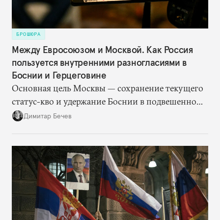
БРОШЮРА
Между Евросоюзом и Москвой. Как Россия
пользуется внутренними разногласиями в
Боснии и Герцеговине
Основная цель Москвы — сохранение текущего
статус-кво и удержание Боснии в подвешенном
состоянии. Для этого Кремлю достаточно
Димитар Бечев
просто поддерживать на должном уровне
напряженность за счет резкой риторики. Россия
оказалась не очень щедра на финансовую
помощь Республике Сербской. Но она, судя по
всему, одержала победу в битве за сердца и умы
боснийских сербов.