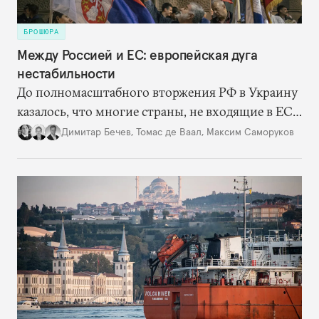
БРОШЮРА
Между Россией и ЕС: европейская дуга
нестабильности
До полномасштабного вторжения РФ в Украину
казалось, что многие страны, не входящие в ЕС
и НАТО, навсегда останутся в серой зоне между
Димитар Бечев
,
Томас де Ваал
,
Максим Саморуков
Россией и Западом. Но теперь они оказались в
гораздо более выгодном для себя положении и
могут двигаться по пути евроатлантической
интеграции, наращивая сотрудничество с
Европейским союзом и США. Впрочем, на этом
пути остается множество препятствий