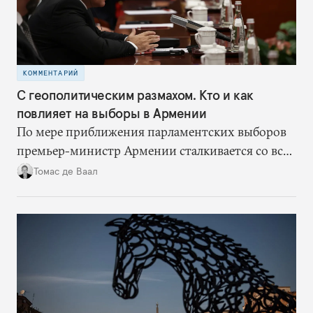
КОММЕНТАРИЙ
С геополитическим размахом. Кто и как
повлияет на выборы в Армении
По мере приближения парламентских выборов
премьер-министр Армении сталкивается со все
большим сопротивлением со стороны России и
Томас де Ваал
армянской диаспоры. Для отстаивания своей
амбициозной внешнеполитической программы
Пашиняну понадобится помощь Европы, США
и соседних стран.