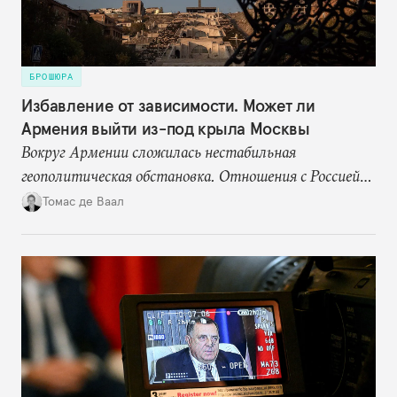
БРОШЮРА
Избавление от зависимости. Может ли
Армения выйти из-под крыла Москвы
Вокруг Армении сложилась нестабильная
геополитическая обстановка. Отношения с Россией
становятся все более напряженными, но страна по-
Томас де Ваал
прежнему сильно зависит от нее в сфере энергетики
и торговли, а также формально остается военным
союзником. При этом общество поддерживает идею
диверсификации внешней политики: практически
никто не хочет возврата к той зависимости от
России в области безопасности, которая имела
место до 2020 года.