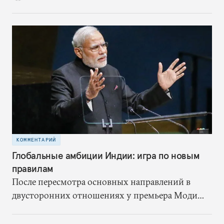
пересмотрел свою ближневосточную политику,
осознав, что интересы Индии и в экономике, и в
области безопасности больше зависят от
сотрудничества со странами Залива
КОММЕНТАРИЙ
Глобальные амбиции Индии: игра по новым
правилам
После пересмотра основных направлений в
двусторонних отношениях у премьера Моди
появилась возможность модернизировать ту
роль, которую Индия играет в решении