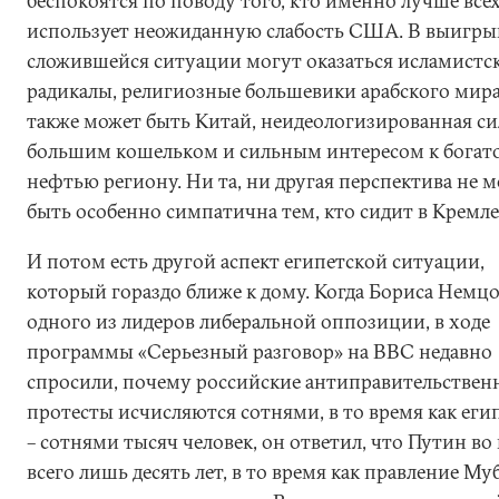
беспокоятся по поводу того, кто именно лучше все
использует неожиданную слабость США. В выигры
сложившейся ситуации могут оказаться исламистс
радикалы, религиозные большевики арабского мира
также может быть Китай, неидеологизированная си
большим кошельком и сильным интересом к богат
нефтью региону. Ни та, ни другая перспектива не 
быть особенно симпатична тем, кто сидит в Кремле
И потом есть другой аспект египетской ситуации,
который гораздо ближе к дому. Когда Бориса Немцо
одного из лидеров либеральной оппозиции, в ходе
программы «Серьезный разговор» на BBC недавно
спросили, почему российские антиправительствен
протесты исчисляются сотнями, в то время как еги
– сотнями тысяч человек, он ответил, что Путин во
всего лишь десять лет, в то время как правление Му