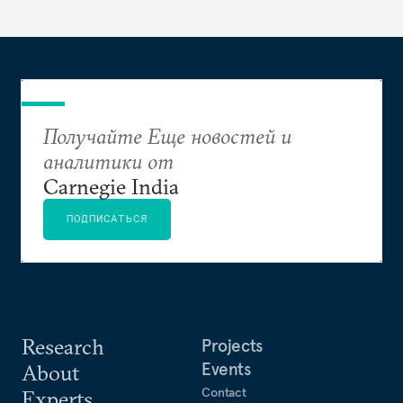
общемировых проблем, избавив индийскую
дипломатию от изоляционистского и
оборонительного подхода
Получайте Еще новостей и
аналитики от
Carnegie India
ПОДПИСАТЬСЯ
Research
Projects
Events
About
Contact
Experts