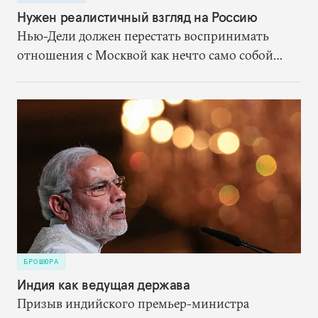
Нужен реалистичный взгляд на Россию
Нью-Дели должен перестать воспринимать
отношения с Москвой как нечто само собой
разумеющееся. Вместо этого ему надлежит,
исходя из собственных выгод
сконцентрироваться на переформатировании
партнёрства со страной, которая останется
мощной силой в Евразии.
БРОШЮРА
Индия как ведущая держава
Призыв индийского премьер-министра