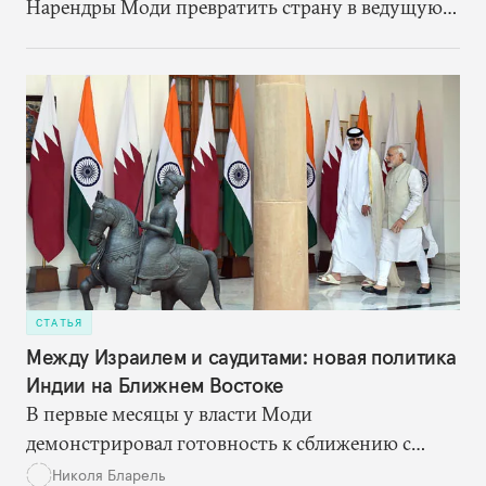
Нарендры Моди превратить страну в ведущую
державу — сигнал о том, что политическое
руководство Индии стремится изменить ее роль
в международной политической системе.
СТАТЬЯ
Между Израилем и саудитами: новая политика
Индии на Ближнем Востоке
В первые месяцы у власти Моди
демонстрировал готовность к сближению с
Израилем. Но теперь, похоже, он несколько
Николя Бларель