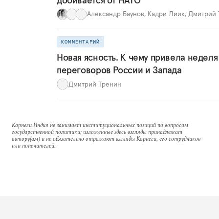
Александр Баунов
,
Кадри Лиик
,
Дмитрий 
КОММЕНТАРИЙ
Новая ясность. К чему привела неделя
переговоров России и Запада
Дмитрий Тренин
Карнеги Индия не занимает институциональных позиций по вопросам
государственной политики; изложенные здесь взгляды принадлежат
автору(ам) и не обязательно отражают взгляды Карнеги, его сотрудников
или попечителей.