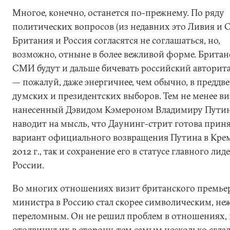
Многое, конечно, останется по-прежнему. По ряду
политических вопросов (из недавних это Ливия и 
Британия и Россия согласятся не соглашаться, но,
возможно, отныне в более вежливой форме. Британ
СМИ будут и дальше бичевать российский авторит
— пожалуй, даже энергичнее, чем обычно, в преддв
думских и президентских выборов. Тем не менее ви
нанесенный Дэвидом Кэмероном Владимиру Путин
наводит на мысль, что Даунинг-стрит готова приня
вариант официального возвращения Путина в Крем
2012 г., так и сохранение его в статусе главного лид
России.
Во многих отношениях визит британского премье
министра в Россию стал скорее символическим, не
переломным. Он не решил проблем в отношениях,
отодвинул их в сторону, тем самым несколько сгла