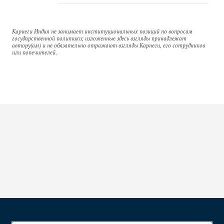
Карнеги Индия не занимает институциональных позиций по вопросам
государственной политики; изложенные здесь взгляды принадлежат
автору(ам) и не обязательно отражают взгляды Карнеги, его сотрудников
или попечителей.