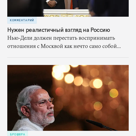
КОММЕНТАРИЙ
Нужен реалистичный взгляд на Россию
Нью-Дели должен перестать воспринимать
отношения с Москвой как нечто само собой
разумеющееся. Вместо этого ему надлежит,
исходя из собственных выгод
сконцентрироваться на переформатировании
партнёрства со страной, которая останется
мощной силой в Евразии.
БРОШЮРА