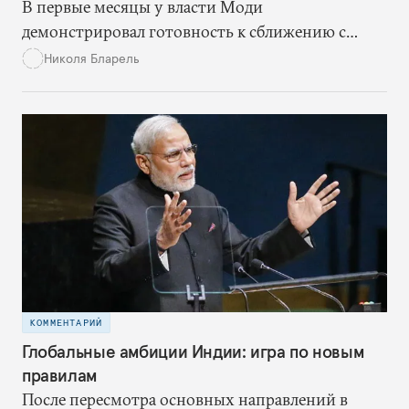
В первые месяцы у власти Моди
демонстрировал готовность к сближению с
Израилем. Но теперь, похоже, он несколько
Николя Бларель
пересмотрел свою ближневосточную политику,
осознав, что интересы Индии и в экономике, и в
области безопасности больше зависят от
сотрудничества со странами Залива
КОММЕНТАРИЙ
Глобальные амбиции Индии: игра по новым
правилам
После пересмотра основных направлений в