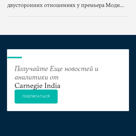
двусторонних отношениях у премьера Моди
появилась возможность модернизировать ту
роль, которую Индия играет в решении
общемировых проблем, избавив индийскую
дипломатию от изоляционистского и
оборонительного подхода
Получайте Еще новостей и
аналитики от
Carnegie India
ПОДПИСАТЬСЯ