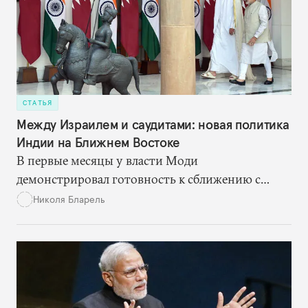
СТАТЬЯ
Между Израилем и саудитами: новая политика
Индии на Ближнем Востоке
В первые месяцы у власти Моди
демонстрировал готовность к сближению с
Израилем. Но теперь, похоже, он несколько
Николя Бларель
пересмотрел свою ближневосточную политику,
осознав, что интересы Индии и в экономике, и в
области безопасности больше зависят от
сотрудничества со странами Залива