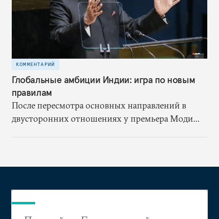
КОММЕНТАРИЙ
Глобальные амбиции Индии: игра по новым
правилам
После пересмотра основных направлений в
двусторонних отношениях у премьера Моди
появилась возможность модернизировать ту
роль, которую Индия играет в решении
общемировых проблем, избавив индийскую
дипломатию от изоляционистского и
оборонительного подхода