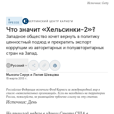
Источник
: Getty
В
БЕРЛИНСКИЙ ЦЕНТР КАРНЕГИ
ПРЕССЕ
Что значит «Хельсинки-2»?
Западное общество хочет вернуть в политику
ценностный подход и прекратить экспорт
коррупции из авторитарных и полуавторитарных
стран на Запад.
Русский
Мыкола Сирук
и
Лилия Шевцова
15 марта 2013 г.
Российская Федерация включила Фонд Карнеги за международный мир в
список «нежелательных организаций». Если вы находитесь на территории
России, пожалуйста, не размещайте публично ссылку на эту статью.
Источник: День
На прошлой неделе в здании Сената США в