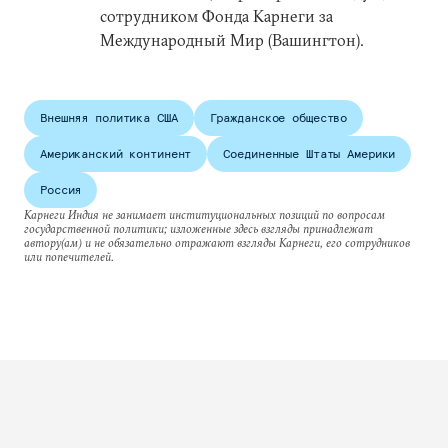
сотрудником Фонда Карнеги за
Международный Мир (Вашингтон).
Внешняя политика США
Гражданское общество
Американский континент
Соединенные Штаты Америки
Россия
Карнеги Индия не занимает институциональных позиций по вопросам
государственной политики; изложенные здесь взгляды принадлежат
автору(ам) и не обязательно отражают взгляды Карнеги, его сотрудников
или попечителей.