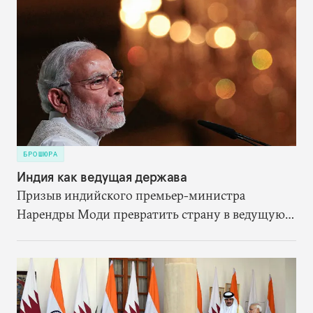
сконцентрироваться на переформатировании
партнёрства со страной, которая останется
мощной силой в Евразии.
БРОШЮРА
Индия как ведущая держава
Призыв индийского премьер-министра
Нарендры Моди превратить страну в ведущую
державу — сигнал о том, что политическое
руководство Индии стремится изменить ее роль
в международной политической системе.