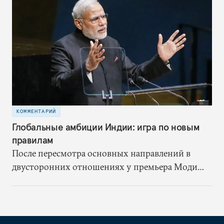
области безопасности больше зависят от
сотрудничества со странами Залива
КОММЕНТАРИЙ
Глобальные амбиции Индии: игра по новым
правилам
После пересмотра основных направлений в
двусторонних отношениях у премьера Моди
появилась возможность модернизировать ту
роль, которую Индия играет в решении
общемировых проблем, избавив индийскую
дипломатию от изоляционистского и