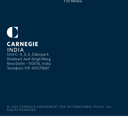
For Media
Unit C-4, 5, 6, Edenpark
Shaheed Jeet Singh Marg
New Delhi – 110016, India
Телефон: 011-40078687
©
2026
CARNEGIE ENDOWMENT FOR INTERNATIONAL PEACE. ALL
RIGHTS RESERVED.