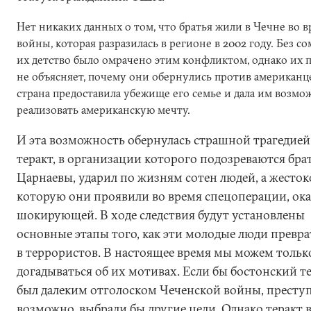
Нет никаких данных о том, что братья жили в Чечне во 
войны, которая разразилась в регионе в 2002 году. Без с
их детство было омрачено этим конфликтом, однако их 
не объясняет, почему они обернулись против американце
страна предоставила убежище его семье и дала им возмо
реализовать американскую мечту.
И эта возможность обернулась страшной трагедией
теракт, в организации которого подозреваются бра
Царнаевы, ударил по жизням сотен людей, а жесток
которую они проявили во время спецоперации, ока
шокирующей. В ходе следствия будут установлены
основные этапы того, как эти молодые люди превр
в террористов. В настоящее время мы можем тольк
догадываться об их мотивах. Если бы бостонский т
был далеким отголоском Чеченской войны, престу
возможно, выбрали бы другие цели. Однако теракт 