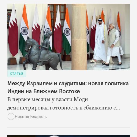
руководство Индии стремится изменить ее роль
в международной политической системе.
СТАТЬЯ
Между Израилем и саудитами: новая политика
Индии на Ближнем Востоке
В первые месяцы у власти Моди
демонстрировал готовность к сближению с
Израилем. Но теперь, похоже, он несколько
Николя Бларель
пересмотрел свою ближневосточную политику,
осознав, что интересы Индии и в экономике, и в