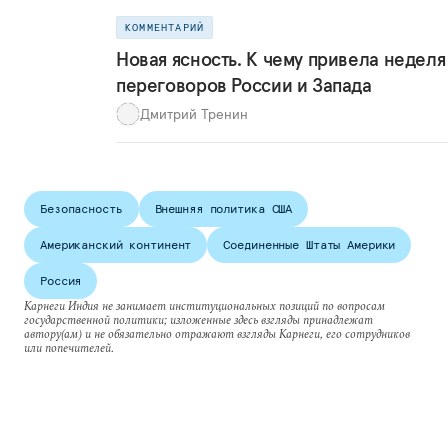
КОММЕНТАРИЙ
Новая ясность. К чему привела неделя
переговоров России и Запада
Дмитрий Тренин
Безопасность
Внешняя политика США
Американский континент
Соединенные Штаты Америки
Россия
Карнеги Индия не занимает институциональных позиций по вопросам
государственной политики; изложенные здесь взгляды принадлежат
автору(ам) и не обязательно отражают взгляды Карнеги, его сотрудников
или попечителей.