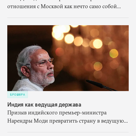
отношения с Москвой как нечто само собой
разумеющееся. Вместо этого ему надлежит,
исходя из собственных выгод
сконцентрироваться на переформатировании
партнёрства со страной, которая останется
мощной силой в Евразии.
БРОШЮРА
Индия как ведущая держава
Призыв индийского премьер-министра
Нарендры Моди превратить страну в ведущую
державу — сигнал о том, что политическое